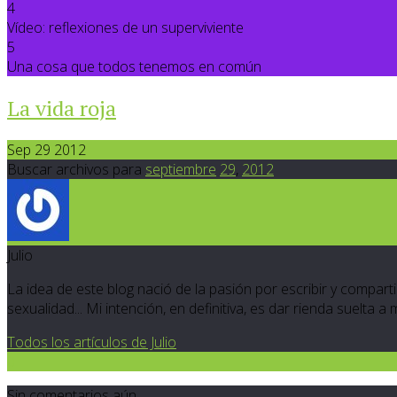
4
Vídeo: reflexiones de un superviviente
5
Una cosa que todos tenemos en común
La vida roja
Sep 29 2012
Buscar archivos para
septiembre
29
,
2012
Julio
La idea de este blog nació de la pasión por escribir y compartir
sexualidad... Mi intención, en definitiva, es dar rienda suelta a
Todos los artículos de Julio
0
Sin comentarios aún.