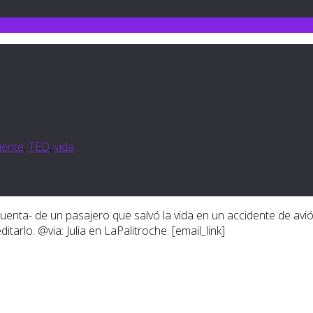
iente
,
TED
,
vida
uenta- de un pasajero que salvó la vida en un accidente de avió
arlo. @via: Julia en LaPalitroche. [email_link]