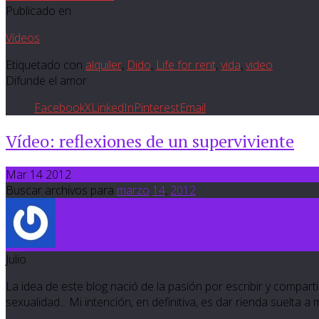
Publicado en
Vídeos
Etiquetado con
alquiler
,
Dido
,
Life for rent
,
vida
,
video
Difunde el amor
Facebook
X
LinkedIn
Pinterest
Email
Vídeo: reflexiones de un superviviente
Mar 14 2012
Buscar archivos para
marzo
14
,
2012
Julio
La idea de este blog nació de la pasión por escribir y compartir
sexualidad... Mi intención, en definitiva, es dar rienda suelta a