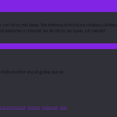
 con otros mis ideas. Me interesa la escritura creativa y la lite
 mis pasiones y conocer las de otros; las tuyas. ¡Un saludo!
a todo escritor eso le gusta, que te…
ncia emocional
,
mundo
,
polaroid
,
vida