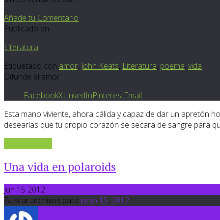
Añade tu Comentario
Publicado en
Literatura
Etiquetado con
amor
,
John Keats
,
Literatura
,
poema
,
vida
Difunde el amor
Facebook
X
LinkedIn
Pinterest
Email
Esta mano viviente, ahora cálida y capaz de dar un apretón hon
desearías que tu propio corazón se secara de sangre para que 
Sigue leyendo
Una vida en polaroids
Jun 15 2012
Buscar archivos para
junio
15
,
2012