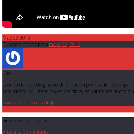
May 22 2012
Buscar archivos para
mayo
22
,
2012
Julio
La idea de este blog nació de la pasión por escribir y compartir
sexualidad... Mi intención, en definitiva, es dar rienda suelta a
Todos los artículos de Julio
0
Sin comentarios aún.
Añade tu Comentario