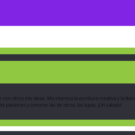
 con otros mis ideas. Me interesa la escritura creativa y la lite
 mis pasiones y conocer las de otros; las tuyas. ¡Un saludo!