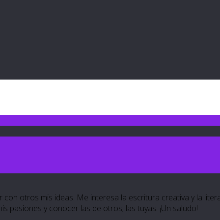
 con otros mis ideas. Me interesa la escritura creativa y la lite
 mis pasiones y conocer las de otros; las tuyas. ¡Un saludo!