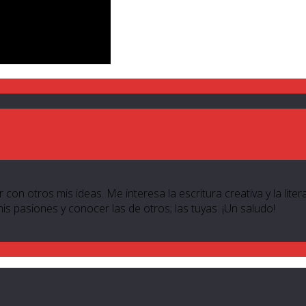
 con otros mis ideas. Me interesa la escritura creativa y la lite
 mis pasiones y conocer las de otros; las tuyas. ¡Un saludo!