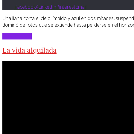
Facebook
X
LinkedIn
Pinterest
Email
Una liana corta el cielo límpido y azul en dos mitades, suspe
dominó de fotos que se extiende hasta perderse en el horizon
Sigue leyendo
La vida alquilada