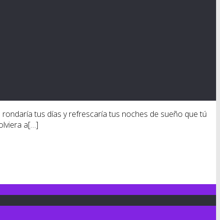
to rondaría tus días y refrescaría tus noches de sueño que tú
lviera a[…]