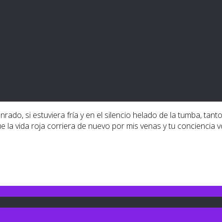
rado, si estuviera fría y en el silencio helado de la tumba, tan
la vida roja corriera de nuevo por mis venas y tu conciencia vo