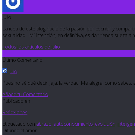
Julio
La idea de este blog nació de la pasión por escribir y compartir
sexualidad... Mi intención, en definitiva, es dar rienda suelta a
Todos los artículos de Julio
4
Último Comentario
Julio
Pues no sé qué decir, jaja, la verdad. Me alegra, como sabes, 
Añade tu Comentario
Publicado en
Reflexiones
Etiquetado con
abrazo
,
autoconocimiento
,
evolución
,
intelige
Difunde el amor