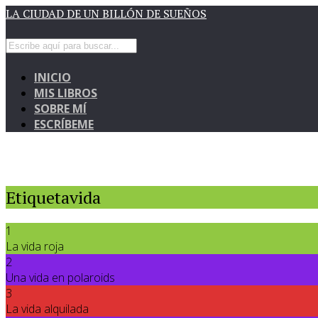
LA CIUDAD DE UN BILLÓN DE SUEÑOS
INICIO
MIS LIBROS
SOBRE MÍ
ESCRÍBEME
Etiquetavida
1
La vida roja
2
Una vida en polaroids
3
La vida alquilada