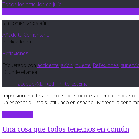
Todos los artículos de Julio
0
Sin comentarios aún.
Añade tu Comentario
Publicado en
Reflexiones
Etiquetado con
accidente
,
avión
,
muerte
,
Reflexiones
,
superviv
Difunde el amor
Facebook
X
LinkedIn
Pinterest
Email
Impresionante testimonio -sobre todo, el aplomo con que lo c
un escenario. Está subtitulado en español. Merece la pena medit
Sigue leyendo
Una cosa que todos tenemos en común