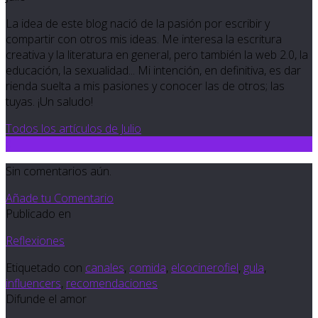
La idea de este blog nació de la pasión por escribir y
compartir con otros mis ideas. Me interesa la escritura
creativa y la literatura en general, pero también la web 2.0, la
educación, la sexualidad... Mi intención, en definitiva, es dar
rienda suelta a mis pasiones y conocer las de otros; las
tuyas. ¡Un saludo!
Todos los artículos de Julio
0
Sin comentarios aún.
Añade tu Comentario
Publicado en
Reflexiones
Etiquetado con
canales
,
comida
,
elcocinerofiel
,
gula
,
influencers
,
recomendaciones
Difunde el amor