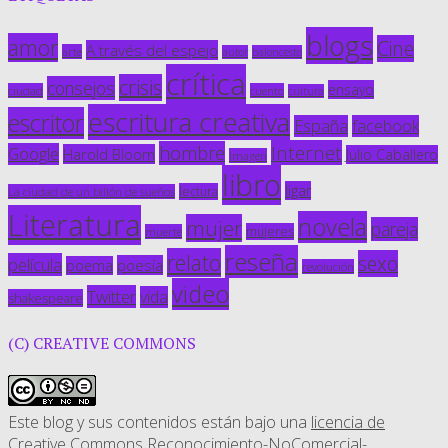
blogs
amor
Cine
A través del espejo
arte
autor
baloncesto
crítica
crisis
consejos
ensayo
ciudad
cuento
cultura
escritura creativa
escritor
España
facebook
Internet
hombre
Google
Harold Bloom
Julio Caballero
imagen
libro
ligar
lectura
La ciudad de un billón de sueños
Literatura
novela
mujer
pareja
mujeres
muerte
reseña
relato
sexo
película
poesía
poema
revolución
video
Twitter
vida
shakespeare
(C) CREATIVE COMMONS
Este blog y sus contenidos están bajo una
licencia de
Creative Commons Reconocimiento-NoComercial-