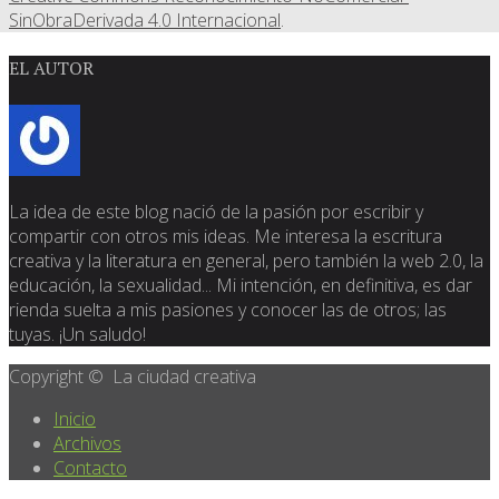
SinObraDerivada 4.0 Internacional
.
EL AUTOR
La idea de este blog nació de la pasión por escribir y
compartir con otros mis ideas. Me interesa la escritura
creativa y la literatura en general, pero también la web 2.0, la
educación, la sexualidad... Mi intención, en definitiva, es dar
rienda suelta a mis pasiones y conocer las de otros; las
tuyas. ¡Un saludo!
Copyright © La ciudad creativa
Inicio
Archivos
Contacto