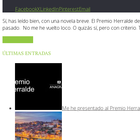
Facebook
X
LinkedIn
Pinterest
Email
Sí, has leído bien, con una novela breve. El Premio Herralde
pasado. No me he vuelto loco. O quizás sí, pero con criterio
Sigue leyendo
ÚLTIMAS ENTRADAS
Me he presentado al Premio Herra