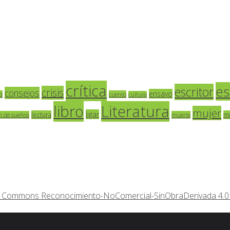
crítica
es
escritor
crisis
consejos
ensayo
d
cuento
cultura
libro
Literatura
mujer
ligar
lectura
m
n de sueños
muerte
ive Commons Reconocimiento-NoComercial-SinObraDerivada 4.0 