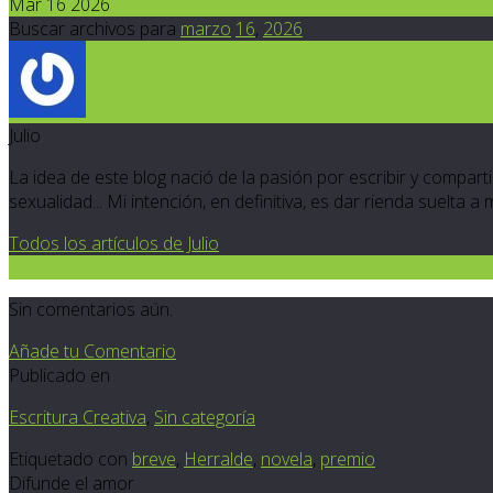
Mar 16 2026
Buscar archivos para
marzo
16
,
2026
Julio
La idea de este blog nació de la pasión por escribir y compartir
sexualidad... Mi intención, en definitiva, es dar rienda suelta a
Todos los artículos de Julio
0
Sin comentarios aún.
Añade tu Comentario
Publicado en
Escritura Creativa
,
Sin categoría
Etiquetado con
breve
,
Herralde
,
novela
,
premio
Difunde el amor