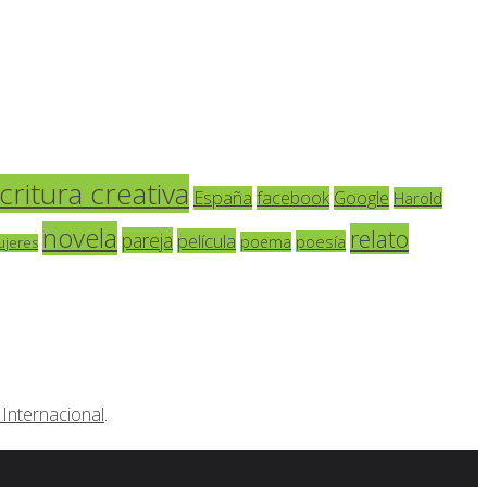
critura creativa
España
facebook
Google
Harold
novela
relato
pareja
película
poesía
poema
ujeres
Internacional
.