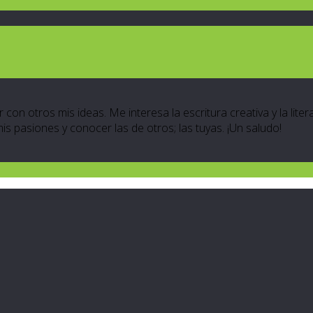
 con otros mis ideas. Me interesa la escritura creativa y la lite
 mis pasiones y conocer las de otros; las tuyas. ¡Un saludo!