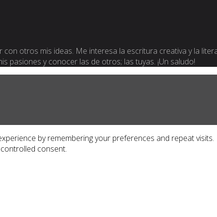
 con otros mis ideas. Me interesa la escritura creativa y la lite
 mis pasiones y conocer las de otros; las tuyas. ¡Un saludo!
xperience by remembering your preferences and repeat visits. By
 controlled consent.