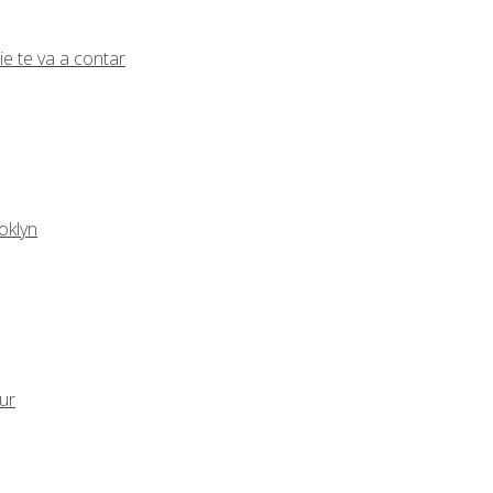
ie te va a contar
oklyn
eur