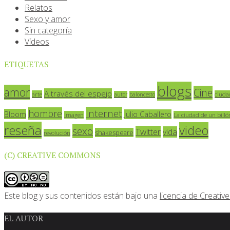
Relatos
Sexo y amor
Sin categoría
Vídeos
ETIQUETAS
blogs
amor
Cine
A través del espejo
arte
ciuda
autor
baloncesto
Internet
hombre
Bloom
Julio Caballero
imagen
La ciudad de un billó
reseña
video
sexo
Twitter
vida
shakespeare
revolución
(C) CREATIVE COMMONS
Este blog y sus contenidos están bajo una
licencia de Creat
EL AUTOR