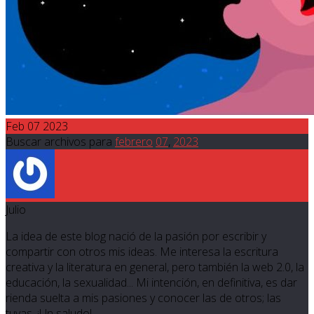
Feb 07 2023
Buscar archivos para
febrero
07
,
2023
Julio
La idea de este blog nació de la pasión por escribir y
compartir con otros mis ideas. Me interesa la escritura
creativa y la literatura en general, pero también la web 2.0, la
educación, la sexualidad... Mi intención, en definitiva, es dar
rienda suelta a mis pasiones y conocer las de otros; las
tuyas. ¡Un saludo!