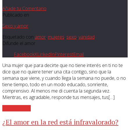
Añade tu Comentario
Publicado en
Sexo y amor
Etiquetado con
amor
,
mujeres
,
sexo
,
vanidad
Difunde el amor
Facebook
X
LinkedIn
Pinterest
Email
Una mujer que para decirte que no tiene interés en ti no te
dice que no quiere tener una cita contigo, sino que la
semana que viene, y cuando llega la semana no puede, o no
tiene tiempo, todo en un modo educado, sonriente,
comprensivo. Al menos me di cuenta la segunda vez.
Mientras, es agradable, responde tus mensajes, tus[…]
Sigue leyendo
¿El amor en la red está infravalorado?