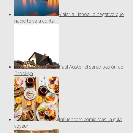
Viajar a Lisboa: lo negativo que
nadie te va a contar
Paul Auster el santo patrón de
Brooklyn
Influencers comidistas: la gula
voyeur