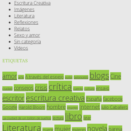
Escritura Creativa
Imágenes
Literatura
Reflexiones
Relatos
Sexo y amor
Sin categoría
Vídeos
ETIQUETAS
blogs
amor
Cine
A través del espejo
arte
autor
baloncesto
crítica
crisis
consejos
ensayo
ciudad
cuento
cultura
escritura creativa
escritor
España
facebook
Internet
hombre
Google
Harold Bloom
Julio Caballero
imagen
libro
ligar
lectura
La ciudad de un billón de sueños
Literatura
novela
mujer
pareja
mujeres
muerte