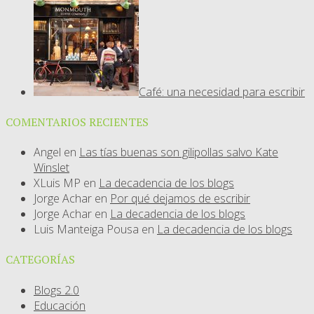
Café: una necesidad para escribir
COMENTARIOS RECIENTES
Angel
en
Las tías buenas son gilipollas salvo Kate
Winslet
XLuis MP
en
La decadencia de los blogs
Jorge Achar
en
Por qué dejamos de escribir
Jorge Achar
en
La decadencia de los blogs
Luis Manteiga Pousa
en
La decadencia de los blogs
CATEGORÍAS
Blogs 2.0
Educación