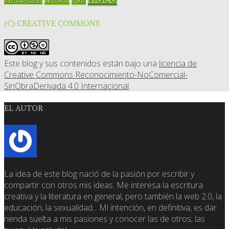
shakespeare
(C) CREATIVE COMMONS
Este blog y sus contenidos están bajo una
licencia de
Creative Commons Reconocimiento-NoComercial-
SinObraDerivada 4.0 Internacional
.
EL AUTOR
La idea de este blog nació de la pasión por escribir y
compartir con otros mis ideas. Me interesa la escritura
creativa y la literatura en general, pero también la web 2.0, la
educación, la sexualidad... Mi intención, en definitiva, es dar
rienda suelta a mis pasiones y conocer las de otros; las