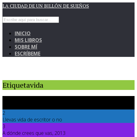
LA CIUDAD DE UN BILLÓN DE SUEÑOS
INICIO
MIS LIBROS
SOBRE MÍ
ESCRÍBEME
Etiquetavida
1
La vida es un Zig Zag
2
Llevas vida de escritor o no
3
A dónde crees que vas, 2013