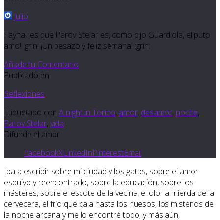
Julio
Fayna, ¡es que Parov Stelar es, como dijo Guardiola, el puto
amo! :grin: ¡Un besazo y feliz semana! :grin:
Añade tu Comentario
Publicado en
Reflexiones
Etiquetado con
A night in Torino
,
amor
,
desamor
,
noche
,
Parov Stelar
,
vida
Difunde el amor
Facebook
X
LinkedIn
Pinterest
Email
Iba a escribir sobre mi ciudad y los gatos, sobre el amor
esquivo y reencontrado, sobre la educación, sobre los
másteres, sobre el escote de la vecina, el olor a mierda de la
cervecera, el frío que cala hasta los huesos, los misterios de
la noche arcana y me lo encontré todo, y más aún,