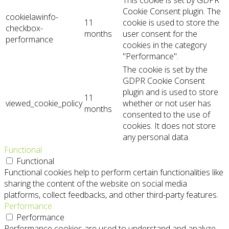
This cookie is set by GDPR
Cookie Consent plugin. The
cookielawinfo-
11
cookie is used to store the
checkbox-
months
user consent for the
performance
cookies in the category
"Performance".
The cookie is set by the
GDPR Cookie Consent
plugin and is used to store
11
viewed_cookie_policy
whether or not user has
months
consented to the use of
cookies. It does not store
any personal data.
Functional
Functional
Functional cookies help to perform certain functionalities like
sharing the content of the website on social media
platforms, collect feedbacks, and other third-party features.
Performance
Performance
Performance cookies are used to understand and analyze