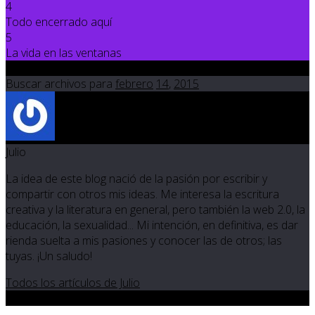
4
Todo encerrado aquí
5
La vida en las ventanas
Feb 14 2015
Buscar archivos para
febrero
14
,
2015
Julio
La idea de este blog nació de la pasión por escribir y
compartir con otros mis ideas. Me interesa la escritura
creativa y la literatura en general, pero también la web 2.0, la
educación, la sexualidad... Mi intención, en definitiva, es dar
rienda suelta a mis pasiones y conocer las de otros; las
tuyas. ¡Un saludo!
Todos los artículos de Julio
0