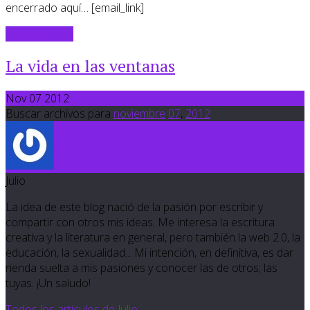
encerrado aquí… [email_link]
Sigue leyendo
La vida en las ventanas
Nov 07 2012
Buscar archivos para
noviembre
07
,
2012
Julio
La idea de este blog nació de la pasión por escribir y
compartir con otros mis ideas. Me interesa la escritura
creativa y la literatura en general, pero también la web 2.0, la
educación, la sexualidad... Mi intención, en definitiva, es dar
rienda suelta a mis pasiones y conocer las de otros; las
tuyas. ¡Un saludo!
Todos los artículos de Julio