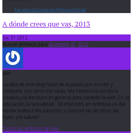
Facebook
X
LinkedIn
Pinterest
Email
A dónde crees que vas, 2013
Dic 31 2012
Buscar archivos para
diciembre
31
,
2012
Julio
La idea de este blog nació de la pasión por escribir y
compartir con otros mis ideas. Me interesa la escritura
creativa y la literatura en general, pero también la web 2.0, la
educación, la sexualidad... Mi intención, en definitiva, es dar
rienda suelta a mis pasiones y conocer las de otros; las
tuyas. ¡Un saludo!
Todos los artículos de Julio