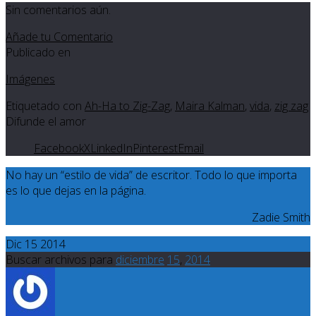
Sin comentarios aún.
Añade tu Comentario
Publicado en
Imágenes
Etiquetado con
Ah-Ha to Zig-Zag
,
Maira Kalman
,
vida
,
zig zag
Difunde el amor
Facebook
X
LinkedIn
Pinterest
Email
No hay un “estilo de vida” de escritor. Todo lo que importa
es lo que dejas en la página.
Zadie Smith
Dic 15 2014
Buscar archivos para
diciembre
15
,
2014