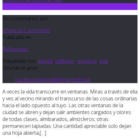
0
Sin comentarios aún.
Añade tu Comentario
Publicado en
Reflexiones
Etiquetado con
mundo
,
reflexión
,
ventanas
,
vida
Difunde el amor
Facebook
X
LinkedIn
Pinterest
Email
A veces la vida transcurre en ventanas. Miras a través de ella
y ves al vecino mirando el transcurso de las cosas ordinarias
hacia el lado opuesto al tuyo. Las otras ventanas de la
ciudad se abren y dejan salir ambientes cargados y olores
de todas clases, almibarados, almizcleros; otras
permanecen tapiadas. Una cantidad apreciable solo dejan
una hoja abierta,[…]