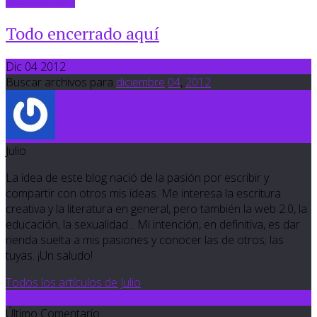
Todo encerrado aquí
Dic 04 2012
Buscar archivos para
diciembre
04
,
2012
Julio
La idea de este blog nació de la pasión por escribir y
compartir con otros mis ideas. Me interesa la escritura
creativa y la literatura en general, pero también la web 2.0, la
educación, la sexualidad... Mi intención, en definitiva, es dar
rienda suelta a mis pasiones y conocer las de otros; las
tuyas. ¡Un saludo!
Todos los artículos de Julio
4
Último Comentario