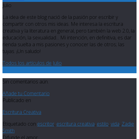
Julio
La idea de este blog nació de la pasión por escribir y
compartir con otros mis ideas. Me interesa la escritura
creativa y la literatura en general, pero también la web 2.0, la
educación, la sexualidad... Mi intención, en definitiva, es dar
rienda suelta a mis pasiones y conocer las de otros; las
tuyas. ¡Un saludo!
Todos los artículos de Julio
0
Sin comentarios aún.
Añade tu Comentario
Publicado en
Escritura Creativa
Etiquetado con
escritor
,
escritura creativa
,
estilo
,
vida
,
Zadie
Smith
Difunde el amor