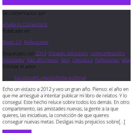
0
Sin comentarios aún.
Añade tu Comentario
Publicado en
Blogs 2.0
,
Reflexiones
Etiquetado con
2013
,
A través del espejo
,
compartimentos
,
felicidades
,
feliz año nuevo
,
libro
,
Literatura
,
Reflexiones
,
vida
Difunde el amor
Facebook
X
LinkedIn
Pinterest
Email
Echo un vistazo a 2012 y veo un gran año. Pienso: el año en
que me arriesgué a intentar publicar mi libro de relatos. Y lo
conseguí. Este hecho reluce sobre todos los demás. En otro
compartimento, las amistades nuevas, la gente a la que
quieres, las iniciativas, la convicción de que quieres
conseguir nuevas metas. Desligas más prejuicios sobre[…]
Sigue leyendo