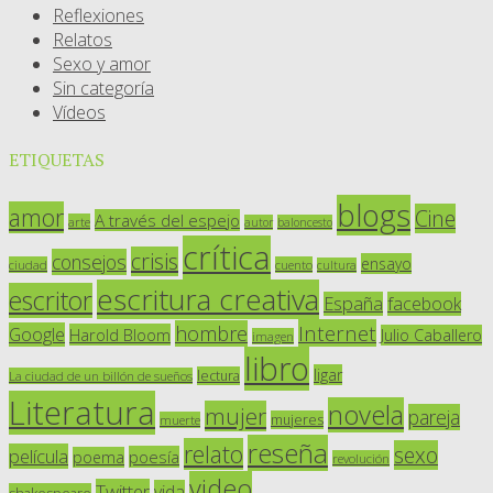
Reflexiones
Relatos
Sexo y amor
Sin categoría
Vídeos
ETIQUETAS
blogs
amor
Cine
A través del espejo
arte
autor
baloncesto
crítica
crisis
consejos
ensayo
ciudad
cuento
cultura
escritura creativa
escritor
España
facebook
Internet
hombre
Google
Harold Bloom
Julio Caballero
imagen
libro
ligar
lectura
La ciudad de un billón de sueños
Literatura
novela
mujer
pareja
mujeres
muerte
reseña
relato
sexo
película
poesía
poema
revolución
video
Twitter
vida