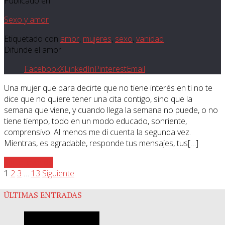
Publicado en
Sexo y amor
Etiquetado con
amor
,
mujeres
,
sexo
,
vanidad
Difunde el amor
Facebook
X
LinkedIn
Pinterest
Email
Una mujer que para decirte que no tiene interés en ti no te
dice que no quiere tener una cita contigo, sino que la
semana que viene, y cuando llega la semana no puede, o no
tiene tiempo, todo en un modo educado, sonriente,
comprensivo. Al menos me di cuenta la segunda vez.
Mientras, es agradable, responde tus mensajes, tus[…]
Sigue leyendo
1
2
3
…
13
Siguiente
ÚLTIMAS ENTRADAS