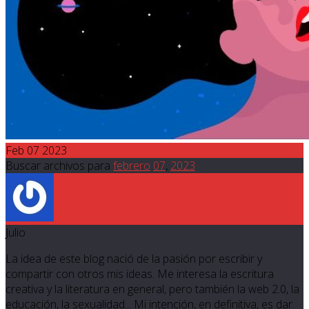
Feb 07 2023
Buscar archivos para
febrero
07
,
2023
Julio
La idea de este blog nació de la pasión por escribir y
compartir con otros mis ideas. Me interesa la escritura
creativa y la literatura en general, pero también la web 2.0, la
educación, la sexualidad... Mi intención, en definitiva, es dar