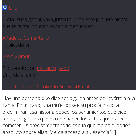
Julio
¡Hola! Pues genial, vaya, justo te leíste este jaja. Me alegro
que te guste, no escribo tan a menudo en…
Añade tu Comentario
Publicado en
Sexo y amor
Etiquetado con
narrativa
,
sexo
Difunde el amor
Facebook
X
LinkedIn
Pinterest
Email
Hay una persona que dice ser alguien antes de llevártela a la
cama. En mi caso, una mujer posee su propia historia
preeliminar. Esa historia posee los sentimientos que dice
tener, los gestos que parece hacer, los actos que parece
cometer. Es precisamente todo eso lo que me da el poder
absoluto sobre ellas. Me da acceso a su esencia[…]