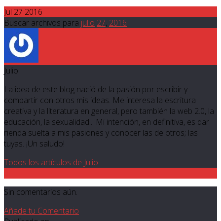
Jul 27 2016
Buscar archivos para
julio
27
,
2016
Julio
La idea de este blog nació de la pasión por escribir y
compartir con otros mis ideas. Me interesa la escritura
creativa y la literatura en general, pero también la web 2.0, la
educación, la sexualidad... Mi intención, en definitiva, es dar
rienda suelta a mis pasiones y conocer las de otros; las
tuyas. ¡Un saludo!
Todos los artículos de Julio
0
Sin comentarios aún.
Añade tu Comentario