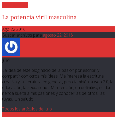
Sigue leyendo
La potencia viril masculina
Ago 22 2016
Buscar archivos para
agosto
22
,
2016
Julio
La idea de este blog nació de la pasión por escribir y
compartir con otros mis ideas. Me interesa la escritura
creativa y la literatura en general, pero también la web 2.0, la
educación, la sexualidad... Mi intención, en definitiva, es dar
rienda suelta a mis pasiones y conocer las de otros; las
tuyas. ¡Un saludo!
Todos los artículos de Julio
0