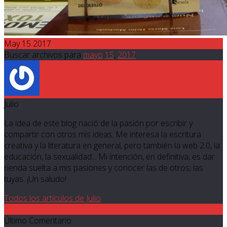
May 15 2017
Buscar archivos para
mayo
15
,
2017
Julio
La idea de este blog nació de la pasión por escribir y
compartir con otros mis ideas. Me interesa la escritura
creativa y la literatura en general, pero también la web 2.0, la
educación, la sexualidad... Mi intención, en definitiva, es dar
rienda suelta a mis pasiones y conocer las de otros; las
tuyas. ¡Un saludo!
Todos los artículos de Julio
2
Último Comentario