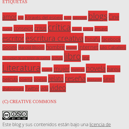
ETIQUETAS
blogs
amor
Cine
A través del espejo
arte
autor
baloncesto
crítica
crisis
consejos
ensayo
ciudad
cuento
cultura
escritura creativa
escritor
España
facebook
Internet
hombre
Google
Harold Bloom
Julio Caballero
imagen
libro
ligar
lectura
La ciudad de un billón de sueños
Literatura
novela
mujer
pareja
mujeres
muerte
reseña
relato
sexo
película
poesía
poema
revolución
video
Twitter
vida
shakespeare
(C) CREATIVE COMMONS
Este blog y sus contenidos están bajo una
licencia de