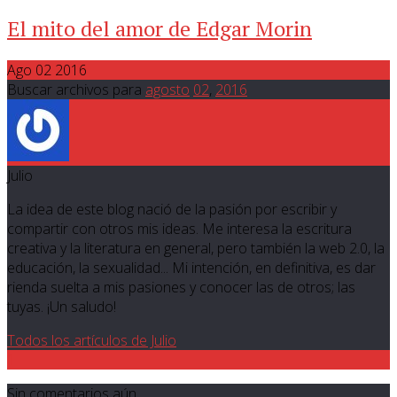
El mito del amor de Edgar Morin
Ago 02 2016
Buscar archivos para
agosto
02
,
2016
Julio
La idea de este blog nació de la pasión por escribir y
compartir con otros mis ideas. Me interesa la escritura
creativa y la literatura en general, pero también la web 2.0, la
educación, la sexualidad... Mi intención, en definitiva, es dar
rienda suelta a mis pasiones y conocer las de otros; las
tuyas. ¡Un saludo!
Todos los artículos de Julio
1
Sin comentarios aún.