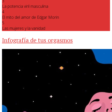
3
La potencia viril masculina
4
El mito del amor de Edgar Morin
5
Las mujeres y la vanidad
Infografía de tus orgasmos