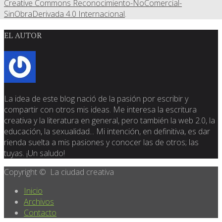
Creative Commons Reconocimiento-NoComercial-
SinObraDerivada 4.0 Internacional
.
EL AUTOR
La idea de este blog nació de la pasión por escribir y
compartir con otros mis ideas. Me interesa la escritura
creativa y la literatura en general, pero también la web 2.0, la
educación, la sexualidad... Mi intención, en definitiva, es dar
rienda suelta a mis pasiones y conocer las de otros; las
tuyas. ¡Un saludo!
Copyright © La ciudad creativa
Inicio
Archivos
Contacto