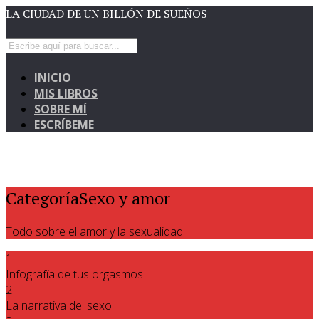
LA CIUDAD DE UN BILLÓN DE SUEÑOS
INICIO
MIS LIBROS
SOBRE MÍ
ESCRÍBEME
CategoríaSexo y amor
Todo sobre el amor y la sexualidad
1
Infografía de tus orgasmos
2
La narrativa del sexo