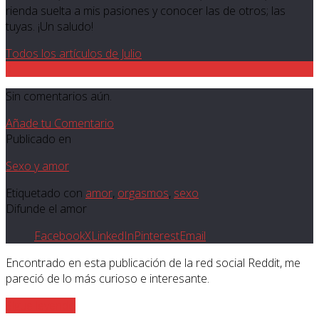
rienda suelta a mis pasiones y conocer las de otros; las
tuyas. ¡Un saludo!
Todos los artículos de Julio
0
Sin comentarios aún.
Añade tu Comentario
Publicado en
Sexo y amor
Etiquetado con
amor
,
orgasmos
,
sexo
Difunde el amor
Facebook
X
LinkedIn
Pinterest
Email
Encontrado en esta publicación de la red social Reddit, me
pareció de lo más curioso e interesante.
Sigue leyendo