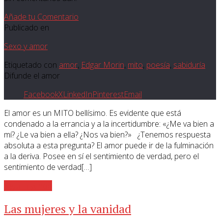
Añade tu Comentario
Publicado en
Sexo y amor
Etiquetado con
amor
,
Edgar Morin
,
mito
,
poesía
,
sabiduría
Difunde el amor
Facebook
X
LinkedIn
Pinterest
Email
El amor es un MITO bellísimo. Es evidente que está
condenado a la errancia y a la incertidumbre: «¿Me va bien a
mí? ¿Le va bien a ella? ¿Nos va bien?» ¿Tenemos respuesta
absoluta a esta pregunta? El amor puede ir de la fulminación
a la deriva. Posee en sí el sentimiento de verdad, pero el
sentimiento de verdad[…]
Sigue leyendo
Las mujeres y la vanidad