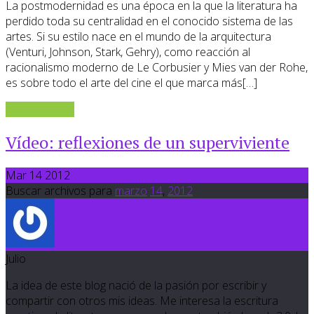
La postmodernidad es una época en la que la literatura ha
perdido toda su centralidad en el conocido sistema de las
artes. Si su estilo nace en el mundo de la arquitectura
(Venturi, Johnson, Stark, Gehry), como reacción al
racionalismo moderno de Le Corbusier y Mies van der Rohe,
es sobre todo el arte del cine el que marca más[…]
Sigue leyendo
Vídeo: reflexiones de un superviviente
Mar 14 2012
Buscar archivos para
marzo
14
,
2012
Julio
La idea de este blog nació de la pasión por escribir y
compartir con otros mis ideas. Me interesa la escritura