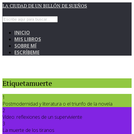
LA CIUDAD DE UN BILLÓN DE SUEÑOS
INICIO
MIS LIBROS
SOBRE MÍ
ESCRÍBEME
Etiquetamuerte
1
Postmodernidad y literatura o el triunfo de la novela
2
Vídeo: reflexiones de un superviviente
3
La muerte de los tiranos