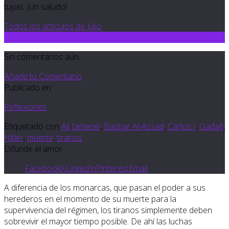
tuyas. ¡Un saludo!
Todos los artículos de Julio
0
Sin comentarios aún.
Añade tu Comentario
Publicado en
Reflexiones
Etiquetado con
Ali Jamenei
,
Bashar Al-Assad
,
Carlos I
,
Gadafi
,
Hitler
,
muerte
,
tiranos
Difunde el amor
Facebook
X
LinkedIn
Pinterest
Email
A diferencia de los monarcas, que pasan el poder a sus
herederos en el momento de su muerte para la
supervivencia del régimen, los tiranos simplemente deben
sobrevivir el mayor tiempo posible. De ahí las luchas