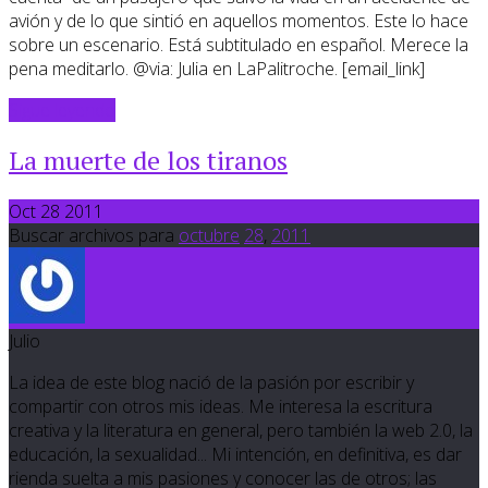
avión y de lo que sintió en aquellos momentos. Este lo hace
sobre un escenario. Está subtitulado en español. Merece la
pena meditarlo. @via: Julia en LaPalitroche. [email_link]
Sigue leyendo
La muerte de los tiranos
Oct 28 2011
Buscar archivos para
octubre
28
,
2011
Julio
La idea de este blog nació de la pasión por escribir y
compartir con otros mis ideas. Me interesa la escritura
creativa y la literatura en general, pero también la web 2.0, la
educación, la sexualidad... Mi intención, en definitiva, es dar
rienda suelta a mis pasiones y conocer las de otros; las