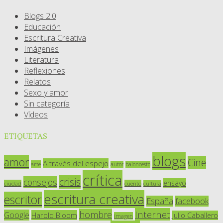
Blogs 2.0
Educación
Escritura Creativa
Imágenes
Literatura
Reflexiones
Relatos
Sexo y amor
Sin categoría
Vídeos
ETIQUETAS
blogs
amor
Cine
A través del espejo
arte
autor
baloncesto
crítica
crisis
consejos
ensayo
ciudad
cuento
cultura
escritura creativa
escritor
España
facebook
Internet
hombre
Google
Harold Bloom
Julio Caballero
imagen