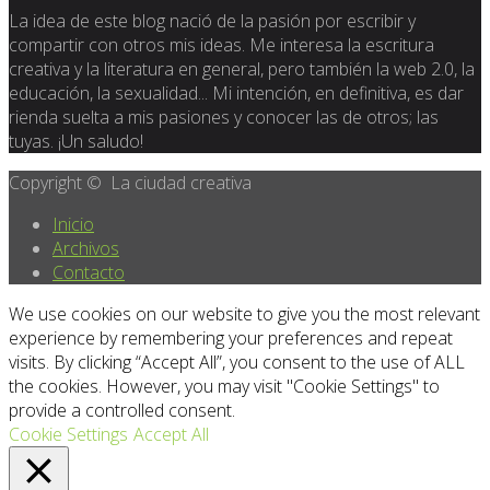
La idea de este blog nació de la pasión por escribir y
compartir con otros mis ideas. Me interesa la escritura
creativa y la literatura en general, pero también la web 2.0, la
educación, la sexualidad... Mi intención, en definitiva, es dar
rienda suelta a mis pasiones y conocer las de otros; las
tuyas. ¡Un saludo!
Copyright © La ciudad creativa
Inicio
Archivos
Contacto
We use cookies on our website to give you the most relevant
experience by remembering your preferences and repeat
visits. By clicking “Accept All”, you consent to the use of ALL
the cookies. However, you may visit "Cookie Settings" to
provide a controlled consent.
Cookie Settings
Accept All