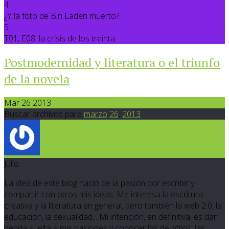
4
¿Y la foto de Bin Laden muerto?
5
T01, E08: la crisis de los treinta
Postmodernidad y literatura o el triunfo
de la novela
Mar 26 2013
Buscar archivos para
marzo
26
,
2013
Julio
La idea de este blog nació de la pasión por escribir y
compartir con otros mis ideas. Me interesa la escritura
creativa y la literatura en general, pero también la web 2.0, la
educación, la sexualidad... Mi intención, en definitiva, es dar
rienda suelta a mis pasiones y conocer las de otros; las