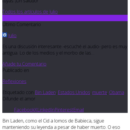
tuyas. ¡Un saludo!
Todos los artículos de Julio
8
Último Comentario
Julio
Es una discusión interesante -escuché el audio- pero es muy
antigua. Lo de los medios y el morbo de las…
Añade tu Comentario
Publicado en
Reflexiones
Etiquetado con
Bin Laden
,
Estados Unidos
,
muerte
,
Obama
Difunde el amor
Facebook
X
LinkedIn
Pinterest
Email
Bin Laden, como el Cid a lomos de Babieca, sigue
manteniendo su leyenda a pesar de haber muerto. O eso