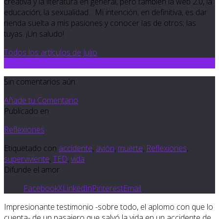
creativa y la literatura en general, pero también la web 2.0, la
educación, la sexualidad... Mi intención, en definitiva, es dar
rienda suelta a mis pasiones y conocer las de otros; las
tuyas. ¡Un saludo!
Todos los artículos de Julio
0
Sin comentarios aún.
Añade tu Comentario
Publicado en
Reflexiones
Etiquetado con
accidente
,
avión
,
muerte
,
Reflexiones
,
superviviente
,
TED
,
vida
Difunde el amor
Facebook
X
LinkedIn
Pinterest
Email
Impresionante testimonio -sobre todo, el aplomo con que lo
cuenta- de un pasajero que salvó la vida en un accidente de