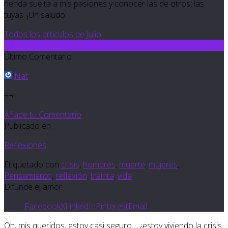
rienda suelta a mis pasiones y conocer las de otros; las
tuyas. ¡Un saludo!
Todos los artículos de Julio
23
Último Comentario
Nat
¬¬
Añade tu Comentario
Publicado en
Reflexiones
Etiquetado con
crisis
,
hombres
,
muerte
,
mujeres
,
Pensamiento
,
reflexión
,
treinta
,
vida
Difunde el amor
Facebook
X
LinkedIn
Pinterest
Email
Oh, mis queridos, estoy casi seguro… ¿estoy viviendo la crisis