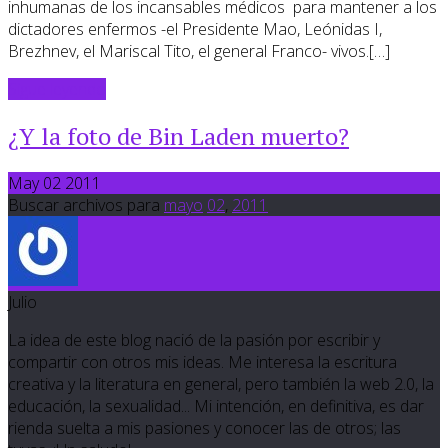
inhumanas de los incansables médicos para mantener a los
dictadores enfermos -el Presidente Mao, Leónidas I,
Brezhnev, el Mariscal Tito, el general Franco- vivos.[…]
Sigue leyendo
¿Y la foto de Bin Laden muerto?
May 02 2011
Buscar archivos para
mayo
02
,
2011
Julio
La idea de este blog nació de la pasión por escribir y
compartir con otros mis ideas. Me interesa la escritura
creativa y la literatura en general, pero también la web 2.0, la
educación, la sexualidad... Mi intención, en definitiva, es dar
rienda suelta a mis pasiones y conocer las de otros; las