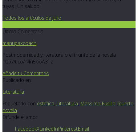
tuyas. ¡Un saludo!
Todos los artículos de Julio
2
Último Comentario
manupaxcoach
Postmodernidad y literatura o el triunfo de la novela
http://t.co/h4n5ooA3Tz
Añade tu Comentario
Publicado en
Literatura
Etiquetado con
estética
,
Literatura
,
Massimo Fusillo
,
muerte
,
novela
Difunde el amor
Facebook
X
LinkedIn
Pinterest
Email