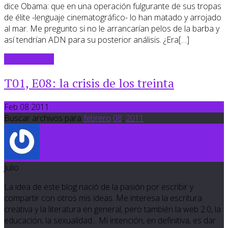
dice Obama: que en una operación fulgurante de sus tropas
de élite -lenguaje cinematográfico- lo han matado y arrojado
al mar. Me pregunto si no le arrancarían pelos de la barba y
así tendrían ADN para su posterior análisis. ¿Era[…]
Sigue leyendo
T01, E08: la crisis de los treinta
Feb 08 2011
Buscar archivos para
febrero
08
,
2011
Julio
La idea de este blog nació de la pasión por escribir y
compartir con otros mis ideas. Me interesa la escritura
creativa y la literatura en general, pero también la web 2.0, la
educación, la sexualidad... Mi intención, en definitiva, es dar