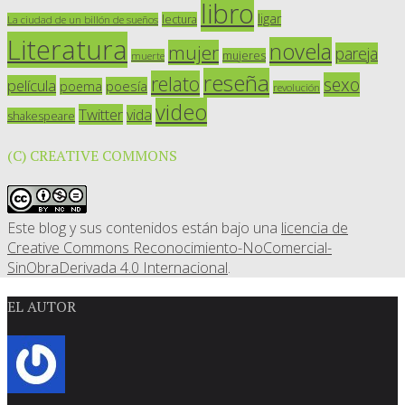
libro
ligar
lectura
La ciudad de un billón de sueños
Literatura
novela
mujer
pareja
mujeres
muerte
reseña
relato
sexo
película
poesía
poema
revolución
video
Twitter
vida
shakespeare
(C) CREATIVE COMMONS
Este blog y sus contenidos están bajo una
licencia de
Creative Commons Reconocimiento-NoComercial-
SinObraDerivada 4.0 Internacional
.
EL AUTOR