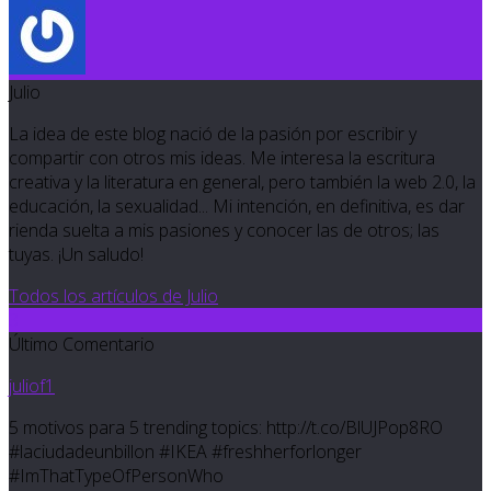
Julio
La idea de este blog nació de la pasión por escribir y
compartir con otros mis ideas. Me interesa la escritura
creativa y la literatura en general, pero también la web 2.0, la
educación, la sexualidad... Mi intención, en definitiva, es dar
rienda suelta a mis pasiones y conocer las de otros; las
tuyas. ¡Un saludo!
Todos los artículos de Julio
3
Último Comentario
juliof1
5 motivos para 5 trending topics: http://t.co/BlUJPop8RO
#laciudadeunbillon #IKEA #freshherforlonger
#ImThatTypeOfPersonWho