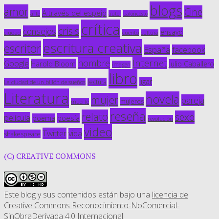
blogs
amor
Cine
A través del espejo
arte
autor
baloncesto
crítica
crisis
consejos
ensayo
ciudad
cuento
cultura
escritura creativa
escritor
España
facebook
Internet
hombre
Google
Harold Bloom
Julio Caballero
imagen
libro
ligar
lectura
La ciudad de un billón de sueños
Literatura
novela
mujer
pareja
mujeres
muerte
reseña
relato
sexo
película
poesía
poema
revolución
video
Twitter
vida
shakespeare
(C) CREATIVE COMMONS
Este blog y sus contenidos están bajo una
licencia de
Creative Commons Reconocimiento-NoComercial-
SinObraDerivada 4.0 Internacional
.