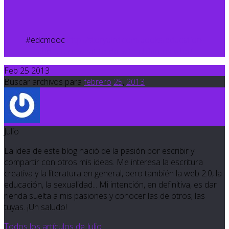
#edcmooc
http://storybird.com/books/education-
and-future-what-to-do-with-childrens-who/
Feb 25 2013
Buscar archivos para
febrero
25
,
2013
Julio
La idea de este blog nació de la pasión por escribir y
compartir con otros mis ideas. Me interesa la escritura
creativa y la literatura en general, pero también la web 2.0, la
educación, la sexualidad... Mi intención, en definitiva, es dar
rienda suelta a mis pasiones y conocer las de otros; las
tuyas. ¡Un saludo!
Todos los artículos de Julio