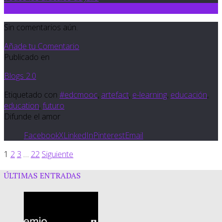
0
Sin comentarios aún.
Añade tu Comentario
Publicado en
Blogs 2.0
Etiquetado con
#edcmooc
,
artefact
,
e-learning
,
educación
,
education
,
futuro
Difunde el amor
Facebook
X
LinkedIn
Pinterest
Email
1
2
3
…
22
Siguiente
ÚLTIMAS ENTRADAS