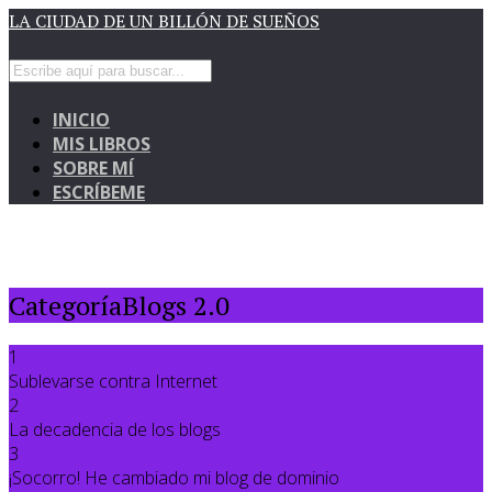
LA CIUDAD DE UN BILLÓN DE SUEÑOS
INICIO
MIS LIBROS
SOBRE MÍ
ESCRÍBEME
CategoríaBlogs 2.0
1
Sublevarse contra Internet
2
La decadencia de los blogs
3
¡Socorro! He cambiado mi blog de dominio