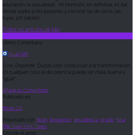
educación, la sexualidad... Mi intención, en definitiva, es dar
rienda suelta a mis pasiones y conocer las de otros; las
tuyas. ¡Un saludo!
Todos los artículos de Julio
3
Último Comentario
XLuis MP
O no. Depende. Quizás sólo conduzcan a la transformación.
En cualquier caso la decadencia puede ser mala, buena o
"igual".…
Añade tu Comentario
Publicado en
Blogs 2.0
Etiquetado con
blogs
,
blogueros
,
decadencia
,
el país
,
Nba
,
The New York Times
Difunde el amor