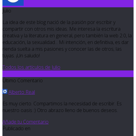
Julio
La idea de este blog nació de la pasión por escribir y
compartir con otros mis ideas. Me interesa la escritura
creativa y la literatura en general, pero también la web 2.0, la
educación, la sexualidad... Mi intención, en definitiva, es dar
rienda suelta a mis pasiones y conocer las de otros; las
tuyas. ¡Un saludo!
Todos los artículos de Julio
3
Último Comentario
Alberto Real
Es muy cierto. Compartimos la necesidad de escribir. Es
nuestro oasis :) Otro abrazo lleno de buenos deseos.
Añade tu Comentario
Publicado en