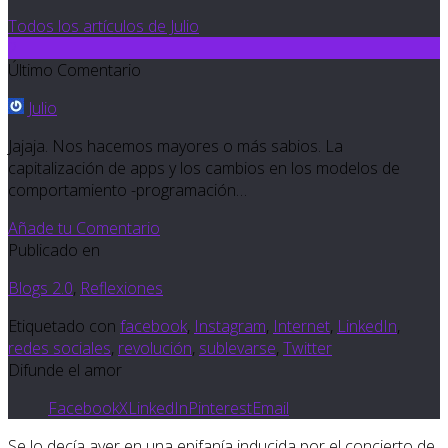
Todos los artículos de Julio
2
Último Comentario
Julio
Jajaja. Nos hacemos mayores o más sabios. La
capitalización de apps y los cambios en los modelos de
comportamiento -programación…
Añade tu Comentario
Publicado en
Blogs 2.0
,
Reflexiones
Etiquetado con
facebook
,
Instagram
,
Internet
,
LinkedIn
,
redes sociales
,
revolución
,
sublevarse
,
Twitter
Difunde el amor
Facebook
X
LinkedIn
Pinterest
Email
Se lo decía ayer en una epifanía inducida por el concierto de