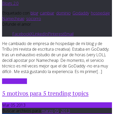
Blogs 2.0
Etiquetado con
blog
,
cambiar
,
dominio
,
Godaddy
,
hospedaje
,
Namecheap
,
socorro
Difunde el amor
Facebook
X
LinkedIn
Pinterest
Email
He cambiado de empresa de hospedaje de mi blog y de
TriBu (mi revista de escritura creativa). Estaba en GoDaddy;
tras un exhaustivo estudio de un par de horas (very LOL),
decidí apostar por Namecheap. De momento, el servicio
técnico es mil veces mejor que el de GoDaddy -no era muy
difícil-. Me está gustando la experiencia. Es mi primer[…]
Sigue leyendo
5 motivos para 5 trending topics
Mar 05 2013
Buscar archivos para
marzo
05
,
2013