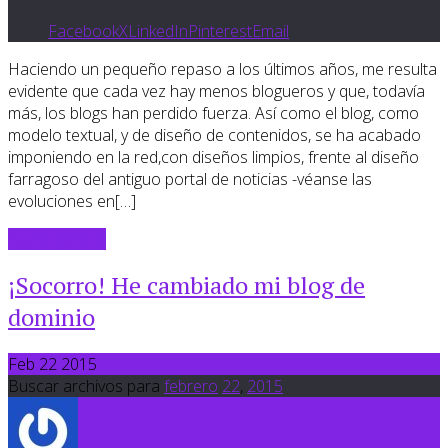
Facebook
X
LinkedIn
Pinterest
Email
Haciendo un pequeño repaso a los últimos años, me resulta
evidente que cada vez hay menos blogueros y que, todavía
más, los blogs han perdido fuerza. Así como el blog, como
modelo textual, y de diseño de contenidos, se ha acabado
imponiendo en la red,con diseños limpios, frente al diseño
farragoso del antiguo portal de noticias -véanse las
evoluciones en[…]
Sigue leyendo
¡Socorro! He cambiado mi blog de
dominio
Feb 22 2015
Buscar archivos para
febrero
22
,
2015