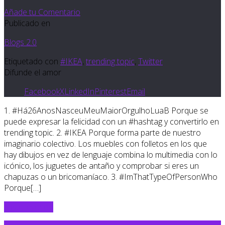
Añade tu Comentario
Publicado en
Blogs 2.0
Etiquetado con
#IKEA
,
trending topic
,
Twitter
Difunde el amor
Facebook
X
LinkedIn
Pinterest
Email
1. #Há26AnosNasceuMeuMaiorOrgulhoLuaB Porque se
puede expresar la felicidad con un #hashtag y convertirlo en
trending topic. 2. #IKEA Porque forma parte de nuestro
imaginario colectivo. Los muebles con folletos en los que
hay dibujos en vez de lenguaje combina lo multimedia con lo
icónico, los juguetes de antaño y comprobar si eres un
chapuzas o un bricomaníaco. 3. #ImThatTypeOfPersonWho
Porque[…]
Sigue leyendo