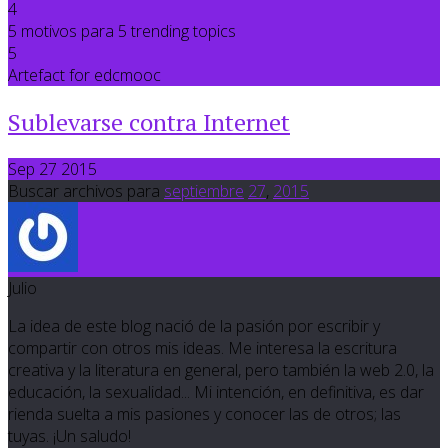
4
5 motivos para 5 trending topics
5
Artefact for edcmooc
Sublevarse contra Internet
Sep 27 2015
Buscar archivos para
septiembre
27
,
2015
Julio
La idea de este blog nació de la pasión por escribir y
compartir con otros mis ideas. Me interesa la escritura
creativa y la literatura en general, pero también la web 2.0, la
educación, la sexualidad... Mi intención, en definitiva, es dar
rienda suelta a mis pasiones y conocer las de otros; las
tuyas. ¡Un saludo!