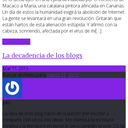
Macaco a María, una catalana pintora afincada en Canarias:
Un día de estos la humanidad exigirá la abolición de Internet.
La gente se levantará en una gran revolución. Gritarán que
están hartos de esta alienación estúpida. Y afirmó con la
cabeza, sonriendo, afectada por el virus de mi[…]
Sigue leyendo
La decadencia de los blogs
Mar 11 2015
Buscar archivos para
marzo
11
,
2015
Julio
La idea de este blog nació de la pasión por escribir y
compartir con otros mis ideas. Me interesa la escritura
creativa y la literatura en general, pero también la web 2.0, la