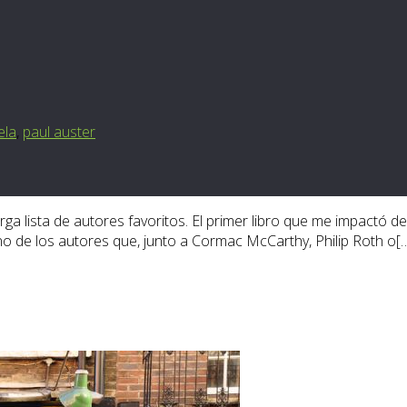
ela
,
paul auster
rga lista de autores favoritos. El primer libro que me impactó de
 uno de los autores que, junto a Cormac McCarthy, Philip Roth o[