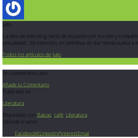
Julio
La idea de este blog nació de la pasión por escribir y compartir
sexualidad... Mi intención, en definitiva, es dar rienda suelta a
Todos los artículos de Julio
0
Sin comentarios aún.
Añade tu Comentario
Publicado en
Literatura
Etiquetado con
Balzac
,
café
,
Literatura
Difunde el amor
Facebook
X
LinkedIn
Pinterest
Email