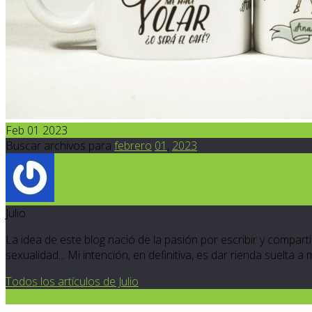
Feb 01 2023
Buscar archivos para
febrero
01
,
2023
Julio
La idea de este blog nació de la pasión por escribir y compartir
sexualidad... Mi intención, en definitiva, es dar rienda suelta a
Todos los artículos de Julio
0