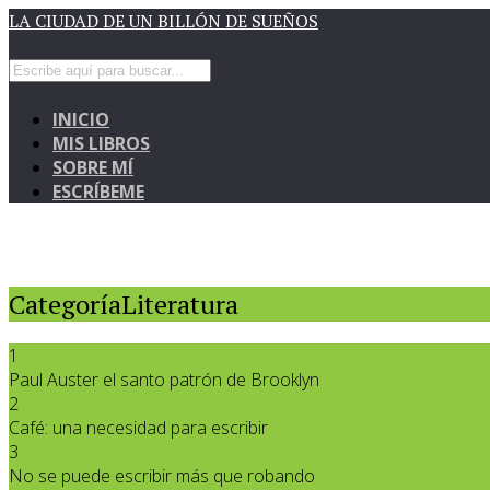
LA CIUDAD DE UN BILLÓN DE SUEÑOS
INICIO
MIS LIBROS
SOBRE MÍ
ESCRÍBEME
CategoríaLiteratura
1
Paul Auster el santo patrón de Brooklyn
2
Café: una necesidad para escribir
3
No se puede escribir más que robando