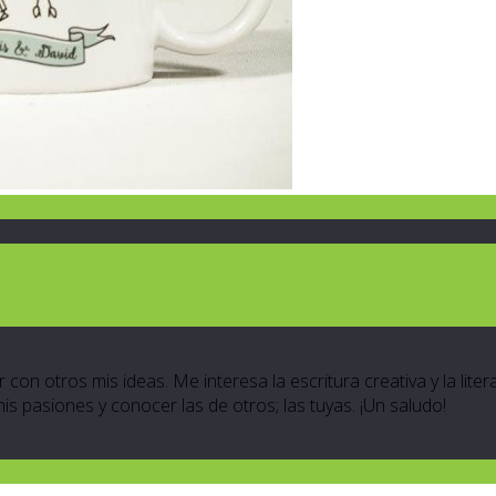
 con otros mis ideas. Me interesa la escritura creativa y la lite
 mis pasiones y conocer las de otros; las tuyas. ¡Un saludo!