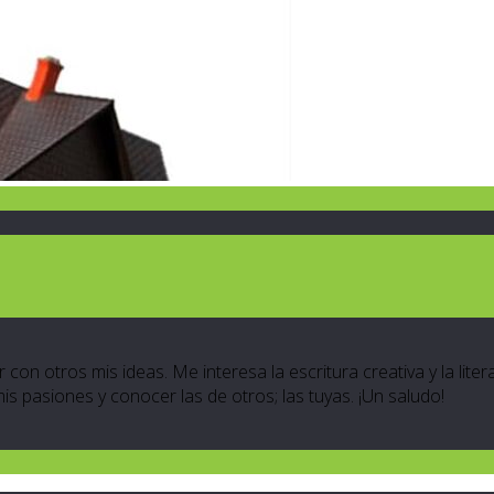
 con otros mis ideas. Me interesa la escritura creativa y la lite
 mis pasiones y conocer las de otros; las tuyas. ¡Un saludo!