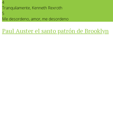
4
Tranquilamente, Kenneth Rexroth
5
Me desordeno, amor, me desordeno
Paul Auster el santo patrón de Brooklyn