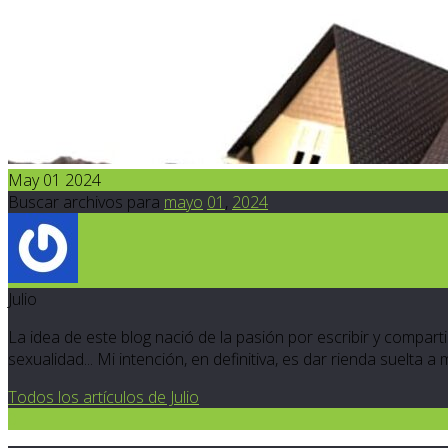
May 01 2024
Buscar archivos para
mayo
01
,
2024
Julio
La idea de este blog nació de la pasión por escribir y compartir
sexualidad... Mi intención, en definitiva, es dar rienda suelta a
Todos los artículos de Julio
0