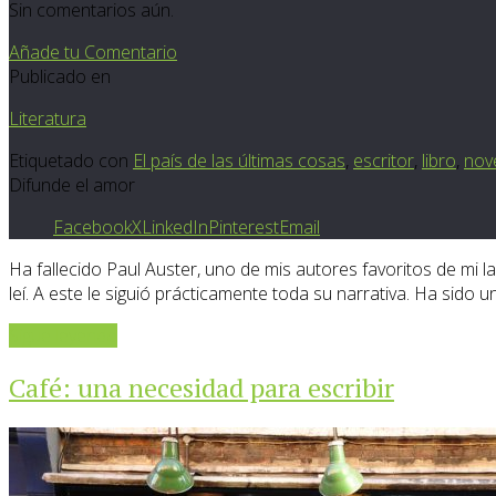
Sin comentarios aún.
Añade tu Comentario
Publicado en
Literatura
Etiquetado con
El país de las últimas cosas
,
escritor
,
libro
,
nov
Difunde el amor
Facebook
X
LinkedIn
Pinterest
Email
Ha fallecido Paul Auster, uno de mis autores favoritos de mi la
leí. A este le siguió prácticamente toda su narrativa. Ha sido
Sigue leyendo
Café: una necesidad para escribir