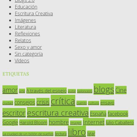
Educación
Escritura Creativa
Imágenes
Literatura
Reflexiones
Relatos
Sexo y amor
Sin categoría
Vídeos
ETIQUETAS
blogs
amor
Cine
A través del espejo
arte
autor
baloncesto
crítica
crisis
consejos
ensayo
ciudad
cuento
cultura
escritura creativa
escritor
España
facebook
Internet
hombre
Google
Harold Bloom
Julio Caballero
imagen
libro
ligar
lectura
La ciudad de un billón de sueños