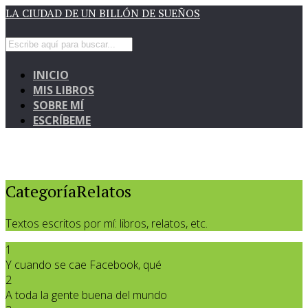
LA CIUDAD DE UN BILLÓN DE SUEÑOS
INICIO
MIS LIBROS
SOBRE MÍ
ESCRÍBEME
CategoríaRelatos
Textos escritos por mí: libros, relatos, etc.
1
Y cuando se cae Facebook, qué
2
A toda la gente buena del mundo