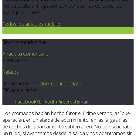
rienda suelta a mis pasiones y conocer las de otros; las
tuyas. ¡Un saludo!
Todos los artículos de Julio
0
Sin comentarios aún.
Añade tu Comentario
Publicado en
Relatos
Etiquetado con
Chloé
,
erótico
,
relato
Difunde el amor
Facebook
X
LinkedIn
Pinterest
Email
Los cromados habían hecho furor el último verano, así que
aparecían, en un alarde de aburrimiento, en las largas filas
de coches del aparcamiento subterráneo. No se escuchaba
un ruido; si avanzamos desde la salida y nos adentramos sin