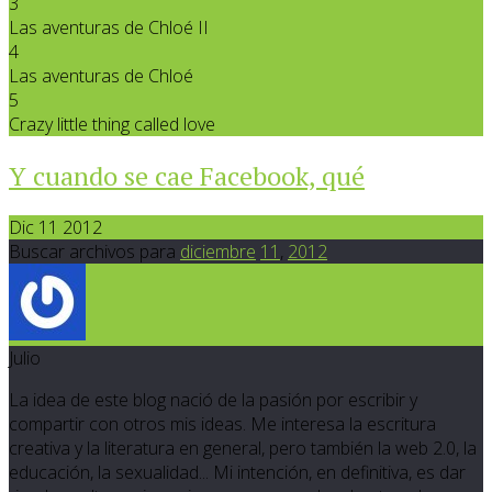
3
Las aventuras de Chloé II
4
Las aventuras de Chloé
5
Crazy little thing called love
Y cuando se cae Facebook, qué
Dic 11 2012
Buscar archivos para
diciembre
11
,
2012
Julio
La idea de este blog nació de la pasión por escribir y
compartir con otros mis ideas. Me interesa la escritura
creativa y la literatura en general, pero también la web 2.0, la
educación, la sexualidad... Mi intención, en definitiva, es dar