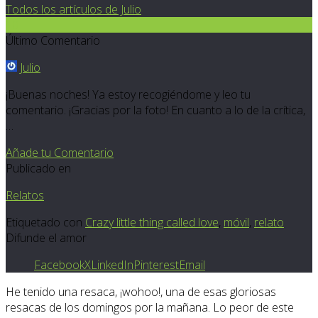
Todos los artículos de Julio
10
Último Comentario
Julio
¡Buenas noches! Ya estoy recogiéndome y leo tu
comentario. ¡Gracias por la foto! En cuanto a lo de la crítica,
…
Añade tu Comentario
Publicado en
Relatos
Etiquetado con
Crazy little thing called love
,
móvil
,
relato
Difunde el amor
Facebook
X
LinkedIn
Pinterest
Email
He tenido una resaca, ¡wohoo!, una de esas gloriosas
resacas de los domingos por la mañana. Lo peor de este