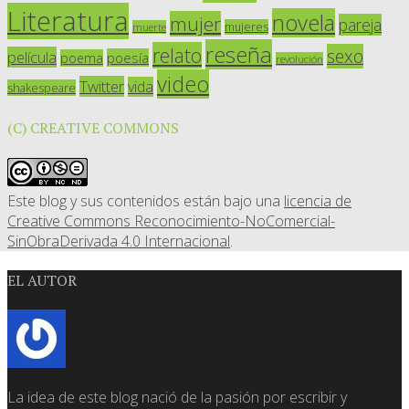
Literatura
novela
mujer
pareja
mujeres
muerte
reseña
relato
sexo
película
poesía
poema
revolución
video
Twitter
vida
shakespeare
(C) CREATIVE COMMONS
Este blog y sus contenidos están bajo una
licencia de
Creative Commons Reconocimiento-NoComercial-
SinObraDerivada 4.0 Internacional
.
EL AUTOR
La idea de este blog nació de la pasión por escribir y