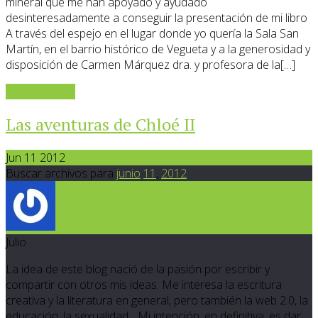
mineral que me han apoyado y ayudado
desinteresadamente a conseguir la presentación de mi libro
A través del espejo en el lugar donde yo quería la Sala San
Martín, en el barrio histórico de Vegueta y a la generosidad y
disposición de Carmen Márquez dra. y profesora de la[…]
Sigue leyendo
Las aventuras de Chloé II
Jun 11 2012
Buscar archivos para
junio
11
,
2012
Julio
La idea de este blog nació de la pasión por escribir y
compartir con otros mis ideas. Me interesa la escritura
creativa y la literatura en general, pero también la web 2.0, la
educación, la sexualidad... Mi intención, en definitiva, es dar