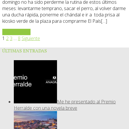
domingo no ha sido perderme la rutina de estos últimos
meses: levantarme temprano, sacar el perro, al volver darme
una ducha rápida, ponerme el chándal e ir a toda prisa al
kiosko verde de la plaza para comprarme El País[…]
Sigue leyendo
1
2
3
…
8
Siguiente
ÚLTIMAS ENTRADAS
Me he presentado al Premio
Herralde con una novela breve