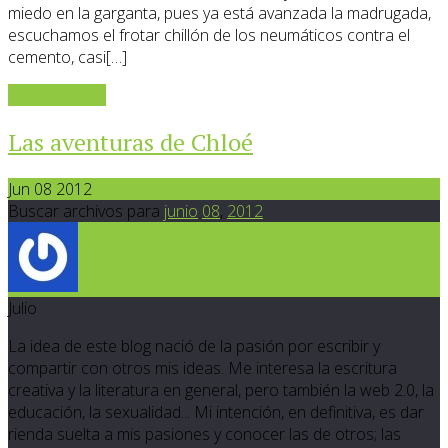
miedo en la garganta, pues ya está avanzada la madrugada,
escuchamos el frotar chillón de los neumáticos contra el
cemento, casi[…]
Sigue leyendo
Las aventuras de Chloé
Jun 08 2012
Buscar archivos para
junio
08
,
2012
Julio
La idea de este blog nació de la pasión por escribir y
compartir con otros mis ideas. Me interesa la escritura
creativa y la literatura en general, pero también la web 2.0, la
educación, la sexualidad... Mi intención, en definitiva, es dar
rienda suelta a mis pasiones y conocer las de otros; las