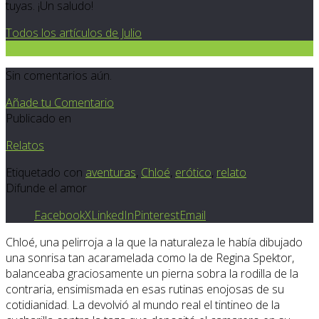
tuyas. ¡Un saludo!
Todos los artículos de Julio
0
Sin comentarios aún.
Añade tu Comentario
Publicado en
Relatos
Etiquetado con
aventuras
,
Chloé
,
erótico
,
relato
Difunde el amor
Facebook
X
LinkedIn
Pinterest
Email
Chloé, una pelirroja a la que la naturaleza le había dibujado
una sonrisa tan acaramelada como la de Regina Spektor,
balanceaba graciosamente un pierna sobra la rodilla de la
contraria, ensimismada en esas rutinas enojosas de su
cotidianidad. La devolvió al mundo real el tintineo de la