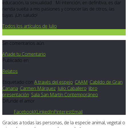
educación, la sexualidad... Mi intención, en definitiva, es dar
rienda suelta a mis pasiones y conocer las de otros; las
tuyas. ¡Un saludo!
Todos los artículos de Julio
0
Sin comentarios aún.
Añade tu Comentario
Publicado en
Relatos
Etiquetado con
A través del espejo
,
CAAM
,
Cabildo de Gran
Canaria
,
Carmen Márquez
,
Julio Caballero
,
libro
,
presentación
,
Sala San Martín Contemporáneo
Difunde el amor
Facebook
X
LinkedIn
Pinterest
Email
Gracias a todas las personas, de la especie animal, vegetal o