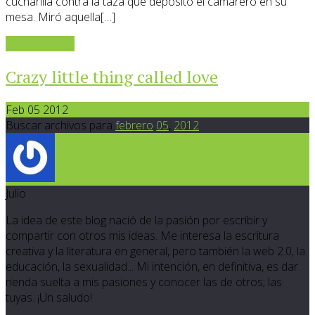
cucharilla contra la taza que depositó el camarero en su
mesa. Miró aquella[…]
Sigue leyendo
Crazy little thing called love
Feb 05 2012
Buscar archivos para
febrero
05
,
2012
Julio
La idea de este blog nació de la pasión por escribir y
compartir con otros mis ideas. Me interesa la escritura
creativa y la literatura en general, pero también la web 2.0, la
educación, la sexualidad... Mi intención, en definitiva, es dar
rienda suelta a mis pasiones y conocer las de otros; las
tuyas. ¡Un saludo!