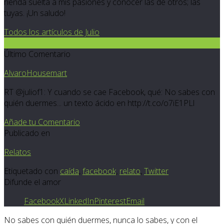
rienda suelta a mis pasiones y conocer las de otros; las
tuyas. ¡Un saludo!
Todos los artículos de Julio
5
Último Comentario
AlvaroHousemart
RT @juliof1: Y cuando se cae Facebook, qué: No sabes con
quién duermes... un texto ácido en http://t.co/o7iE1PLl
Añade tu Comentario
Publicado en
Relatos
Etiquetado con
caída
,
facebook
,
relato
,
Twitter
Difunde el amor
Facebook
X
LinkedIn
Pinterest
Email
No sabes con quién duermes, nunca lo sabes, y con el