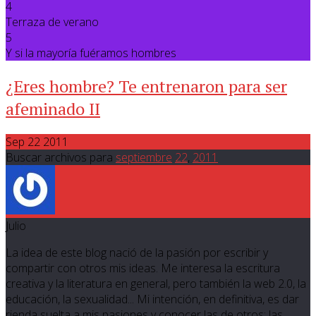
4
Terraza de verano
5
Y si la mayoría fuéramos hombres
¿Eres hombre? Te entrenaron para ser
afeminado II
Sep 22 2011
Buscar archivos para
septiembre
22
,
2011
Julio
La idea de este blog nació de la pasión por escribir y
compartir con otros mis ideas. Me interesa la escritura
creativa y la literatura en general, pero también la web 2.0, la
educación, la sexualidad... Mi intención, en definitiva, es dar
rienda suelta a mis pasiones y conocer las de otros; las