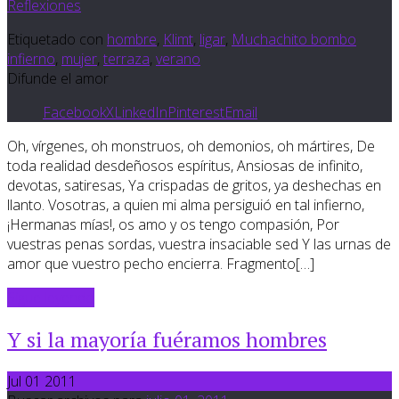
Reflexiones
Etiquetado con
hombre
,
Klimt
,
ligar
,
Muchachito bombo
infierno
,
mujer
,
terraza
,
verano
Difunde el amor
Facebook
X
LinkedIn
Pinterest
Email
Oh, vírgenes, oh monstruos, oh demonios, oh mártires, De
toda realidad desdeñosos espíritus, Ansiosas de infinito,
devotas, satiresas, Ya crispadas de gritos, ya deshechas en
llanto. Vosotras, a quien mi alma persiguió en tal infierno,
¡Hermanas mías!, os amo y os tengo compasión, Por
vuestras penas sordas, vuestra insaciable sed Y las urnas de
amor que vuestro pecho encierra. Fragmento[…]
Sigue leyendo
Y si la mayoría fuéramos hombres
Jul 01 2011