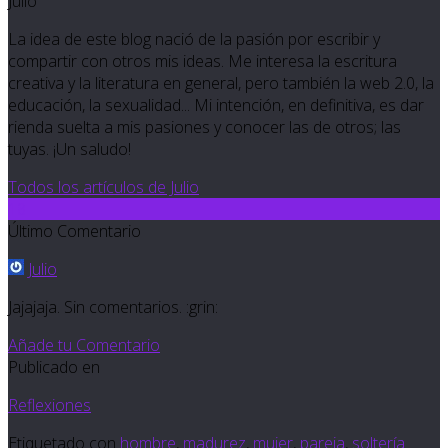
Julio
La idea de este blog nació de la pasión por escribir y
compartir con otros mis ideas. Me interesa la escritura
creativa y la literatura en general, pero también la web 2.0, la
educación, la sexualidad... Mi intención, en definitiva, es dar
rienda suelta a mis pasiones y conocer las de otros; las
tuyas. ¡Un saludo!
Todos los artículos de Julio
18
Último Comentario
Julio
Jajajaja. Sin comentarios. :grin:
Añade tu Comentario
Publicado en
Reflexiones
Etiquetado con
hombre
,
madurez
,
mujer
,
pareja
,
soltería