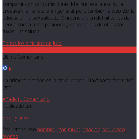
compartir con otros mis ideas. Me interesa la escritura
creativa y la literatura en general, pero también la web 2.0, la
educación, la sexualidad... Mi intención, en definitiva, es dar
rienda suelta a mis pasiones y conocer las de otros; las
tuyas. ¡Un saludo!
Todos los artículos de Julio
2
Último Comentario
Julio
La primera oración es la clave, desde "Hay" hasta "comido".
:grin:
Añade tu Comentario
Publicado en
Sexo y amor
Etiquetado con
hombre
,
ligar
,
mujer
,
relación
,
seducción
,
teorías