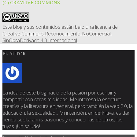
(C) CREATIVE COMMONS
Este blog y sus contenidos están bajo una
licencia de
Creative Commons Reconocimiento-NoComercial-
SinObraDerivada 4.0 Internacional
.
EL AUTOR
La idea de este blog nació de la pasión por escribir y
compartir con otros mis ideas. Me interesa la escritura
creativa y la literatura en general, pero también la web 2.0, la
educación, la sexualidad... Mi intención, en definitiva, es dar
rienda suelta a mis pasiones y conocer las de otros; las
tuyas. ¡Un saludo!