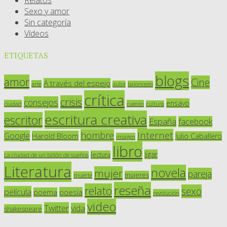
Sexo y amor
Sin categoría
Vídeos
ETIQUETAS
blogs
amor
Cine
A través del espejo
arte
autor
baloncesto
crítica
crisis
consejos
ensayo
ciudad
cuento
cultura
escritura creativa
escritor
España
facebook
Internet
hombre
Google
Harold Bloom
Julio Caballero
imagen
libro
ligar
lectura
La ciudad de un billón de sueños
Literatura
novela
mujer
pareja
mujeres
muerte
reseña
relato
sexo
película
poesía
poema
revolución
video
Twitter
vida
shakespeare