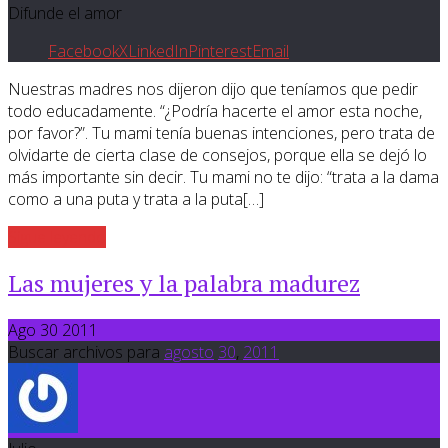
Difunde el amor
Facebook
X
LinkedIn
Pinterest
Email
Nuestras madres nos dijeron dijo que teníamos que pedir
todo educadamente. “¿Podría hacerte el amor esta noche,
por favor?”. Tu mami tenía buenas intenciones, pero trata de
olvidarte de cierta clase de consejos, porque ella se dejó lo
más importante sin decir. Tu mami no te dijo: “trata a la dama
como a una puta y trata a la puta[…]
Sigue leyendo
Las mujeres y la palabra madurez
Ago 30 2011
Buscar archivos para
agosto
30
,
2011