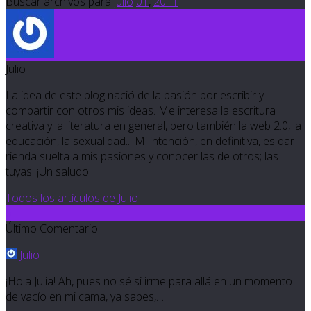
Buscar archivos para
julio
01
,
2011
Julio
La idea de este blog nació de la pasión por escribir y
compartir con otros mis ideas. Me interesa la escritura
creativa y la literatura en general, pero también la web 2.0, la
educación, la sexualidad... Mi intención, en definitiva, es dar
rienda suelta a mis pasiones y conocer las de otros; las
tuyas. ¡Un saludo!
Todos los artículos de Julio
6
Último Comentario
Julio
¡Hola Julia! Ah, pues no sé si irme para allá en un momento
de vacío en mi cama, ya sabes,…