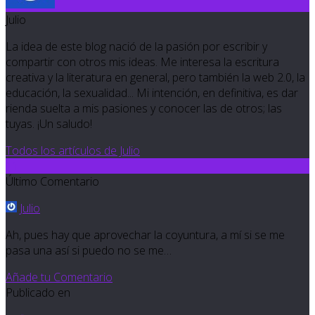
Julio
La idea de este blog nació de la pasión por escribir y
compartir con otros mis ideas. Me interesa la escritura
creativa y la literatura en general, pero también la web 2.0, la
educación, la sexualidad... Mi intención, en definitiva, es dar
rienda suelta a mis pasiones y conocer las de otros; las
tuyas. ¡Un saludo!
Todos los artículos de Julio
11
Último Comentario
Julio
Ah, pues hay que aprovechar la coyuntura, a mí si se me
pasa una así si puedo no se me…
Añade tu Comentario
Publicado en