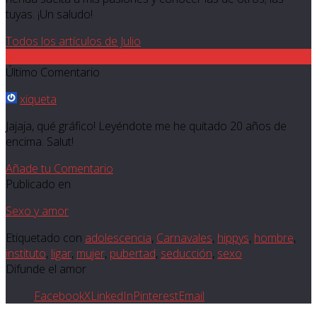
tuyas. ¡Un saludo!
Todos los artículos de Julio
7
Último Comentario
xiqueta
Jajaja, qué gráfico! Leyéndote me he quitado 20 años de
encima. Salut!
Añade tu Comentario
Publicado en
Sexo y amor
Etiquetado con
adolescencia
,
Carnavales
,
hippys
,
hombre
,
instituto
,
ligar
,
mujer
,
pubertad
,
seducción
,
sexo
Difunde el amor
Facebook
X
LinkedIn
Pinterest
Email