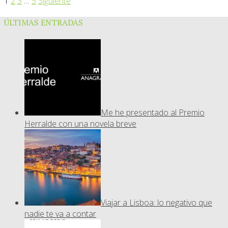
1
2
3
…
5
Siguiente
ÚLTIMAS ENTRADAS
Me he presentado al Premio
Herralde con una novela breve
Viajar a Lisboa: lo negativo que
nadie te va a contar