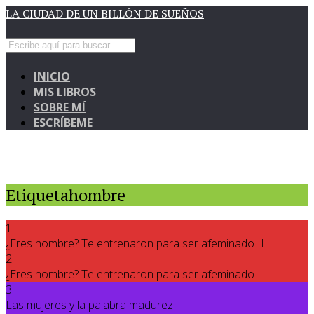
LA CIUDAD DE UN BILLÓN DE SUEÑOS
INICIO
MIS LIBROS
SOBRE MÍ
ESCRÍBEME
Etiquetahombre
1
¿Eres hombre? Te entrenaron para ser afeminado II
2
¿Eres hombre? Te entrenaron para ser afeminado I
3
Las mujeres y la palabra madurez