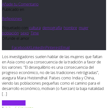
Añade tu Comentario
Publicado en
Reflexiones
Etiquetado con
cultura
,
demografía
,
hombre
,
mujer
,
población
,
sexo
,
Time
Difunde el amor
Facebook
X
LinkedIn
Pinterest
Email
Los investigadores suelen hablar de las mujeres que faltan
en Asia como una consecuencia de la tradición a favor de
los varones. “El desequilibrio es una consecuencia del
progreso económico, no de las tradiciones retrógradas”,
asegura Mara Hvistendhal. Países como India y China,
viendo las poblaciones pequeñas como el camino para el
desarrollo económico, motivan (o fuerzan) la baja natalidad.
[…]
Sigue leyendo