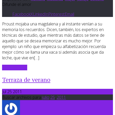
Difunde el amor
Facebook
X
LinkedIn
Pinterest
Email
Proust mojaba una magdalena y al instante venían a su
memoria los recuerdos. Dicen, también, los expertos en
técnicas de estudio, que mientras más datos se tiene de
aquello que se desea memorizar es mucho mejor. Por
ejemplo: un niño que empieza su alfabetización recuerda
mejor cómo se llama una vaca si además asocia que da
leche, que vive en[…]
Sigue leyendo
Terraza de verano
Jul 25 2011
Buscar archivos para
julio
25
,
2011