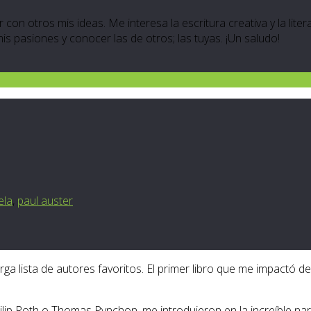
 con otros mis ideas. Me interesa la escritura creativa y la lite
 mis pasiones y conocer las de otros; las tuyas. ¡Un saludo!
ela
,
paul auster
rga lista de autores favoritos. El primer libro que me impactó de
lip Roth o Thomas Pynchon, me introdujeron en la increíble nar