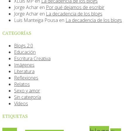
XLuis MP
en
La decadencia de los blogs
Jorge Achar
en
Por qué dejamos de escribir
Jorge Achar
en
La decadencia de los blogs
Luis Manteiga Pousa
en
La decadencia de los blogs
CATEGORÍAS
Blogs 2.0
Educación
Escritura Creativa
Imágenes
Literatura
Reflexiones
Relatos
Sexo y amor
Sin categoría
Vídeos
ETIQUETAS