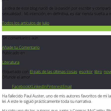
La idea de este blog nació de la pasión por escribir y compartir
sexualidad... Mi intención, en definitiva, es dar rienda suelta a
Todos los artículos de Julio
0
Sin comentarios aún.
Añade tu Comentario
Publicado en
Literatura
Etiquetado con
El país de las últimas cosas
,
escritor
,
libro
,
nov
Difunde el amor
Facebook
X
LinkedIn
Pinterest
Email
Ha fallecido Paul Auster, uno de mis autores favoritos de mi la
leí. A este le siguió prácticamente toda su narrativa.
Ha sido uno de los autores que, junto a Cormac McCarthy, Phi