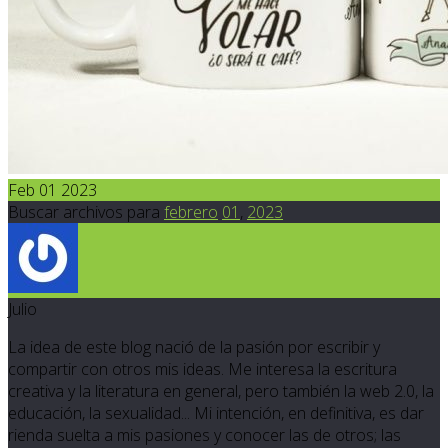
Feb 01 2023
Buscar archivos para
febrero
01
,
2023
Julio
La idea de este blog nació de la pasión por escribir y
compartir con otros mis ideas. Me interesa la escritura
creativa y la literatura en general, pero también la web 2.0, la
educación, la sexualidad... Mi intención, en definitiva, es dar
rienda suelta a mis pasiones y conocer las de otros; las