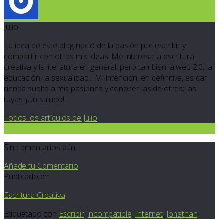
Julio
La idea de este blog nació de la pasión por escribir y
compartir con otros mis ideas. Me interesa la escritura
creativa y la literatura en general, pero también la web 2.0, la
educación, la sexualidad... Mi intención, en definitiva, es dar
rienda suelta a mis pasiones y conocer las de otros; las
tuyas. ¡Un saludo!
Todos los artículos de Julio
0
Sin comentarios aún.
Añade tu Comentario
Publicado en
Escritura Creativa
Etiquetado con
Escribir
,
incompatible
,
Internet
,
Jonathan