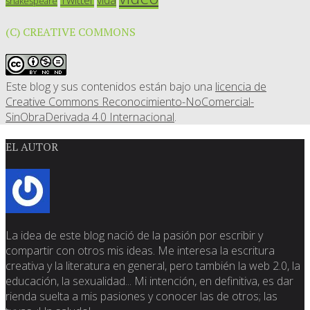
vida
shakespeare
(C) CREATIVE COMMONS
Este blog y sus contenidos están bajo una
licencia de
Creative Commons Reconocimiento-NoComercial-
SinObraDerivada 4.0 Internacional
.
EL AUTOR
La idea de este blog nació de la pasión por escribir y
compartir con otros mis ideas. Me interesa la escritura
creativa y la literatura en general, pero también la web 2.0, la
educación, la sexualidad... Mi intención, en definitiva, es dar
rienda suelta a mis pasiones y conocer las de otros; las