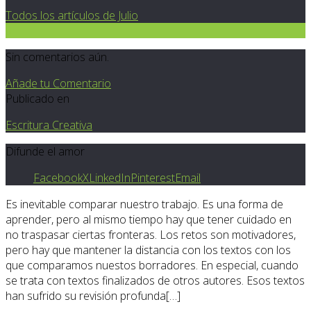
Todos los artículos de Julio
0
Sin comentarios aún.
Añade tu Comentario
Publicado en
Escritura Creativa
Difunde el amor
Facebook
X
LinkedIn
Pinterest
Email
Es inevitable comparar nuestro trabajo. Es una forma de
aprender, pero al mismo tiempo hay que tener cuidado en
no traspasar ciertas fronteras. Los retos son motivadores,
pero hay que mantener la distancia con los textos con los
que comparamos nuestos borradores. En especial, cuando
se trata con textos finalizados de otros autores. Esos textos
han sufrido su revisión profunda[…]