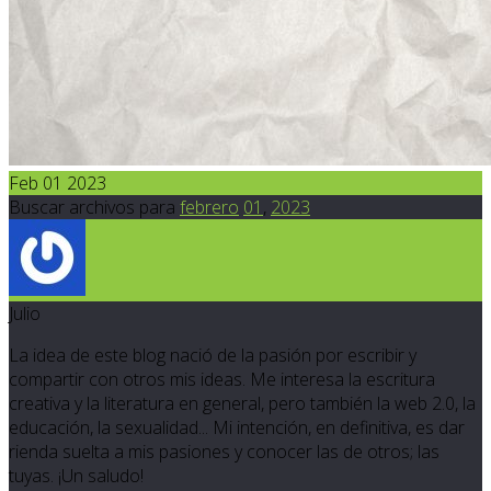
Feb 01 2023
Buscar archivos para
febrero
01
,
2023
Julio
La idea de este blog nació de la pasión por escribir y
compartir con otros mis ideas. Me interesa la escritura
creativa y la literatura en general, pero también la web 2.0, la
educación, la sexualidad... Mi intención, en definitiva, es dar
rienda suelta a mis pasiones y conocer las de otros; las
tuyas. ¡Un saludo!