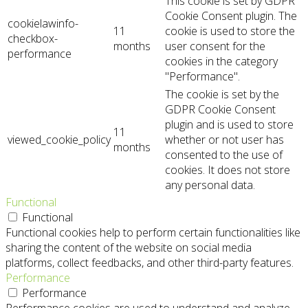
This cookie is set by GDPR
Cookie Consent plugin. The
cookielawinfo-
11
cookie is used to store the
checkbox-
months
user consent for the
performance
cookies in the category
"Performance".
The cookie is set by the
GDPR Cookie Consent
plugin and is used to store
11
viewed_cookie_policy
whether or not user has
months
consented to the use of
cookies. It does not store
any personal data.
Functional
Functional
Functional cookies help to perform certain functionalities like
sharing the content of the website on social media
platforms, collect feedbacks, and other third-party features.
Performance
Performance
Performance cookies are used to understand and analyze