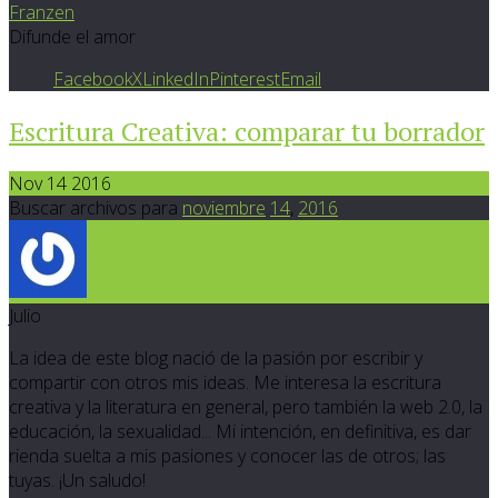
Franzen
Difunde el amor
Facebook
X
LinkedIn
Pinterest
Email
Escritura Creativa: comparar tu borrador
Nov 14 2016
Buscar archivos para
noviembre
14
,
2016
Julio
La idea de este blog nació de la pasión por escribir y
compartir con otros mis ideas. Me interesa la escritura
creativa y la literatura en general, pero también la web 2.0, la
educación, la sexualidad... Mi intención, en definitiva, es dar
rienda suelta a mis pasiones y conocer las de otros; las
tuyas. ¡Un saludo!