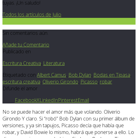
tuyas. ¡Un saludo!
Todos los artículos de Julio
0
Sin comentarios aún.
Añade tu Comentario
Publicado en
Escritura Creativa
,
Literatura
Etiquetado con
Albert Camus
,
Bob Dylan
,
Bodas en Tipasa
,
escritura creativa
,
Oliverio Girondo
,
Picasso
,
robar
Difunde el amor
Facebook
X
LinkedIn
Pinterest
Email
No se puede hacer el amor más que volando. Oliverio
Girondo Y claro. Si “robó” Bob Dylan con su primer álbum de
versiones, y ya sin tapujos, Picasso decía que había que
robar, y David Bowie lo mismo, habrá que ponerse a ello. Lo