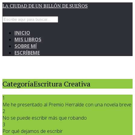
LA CIUDAD DE UN BILLÓN DE SUEÑOS
INICIO
MIS LIBROS
SOBRE MÍ
ESCRÍBEME
CategoríaEscritura Creativa
1
Me he presentado al Premio Herralde con una novela breve
2
No se puede escribir más que robando
3
Por qué dejamos de escribir