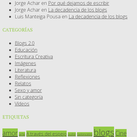
Jorge Achar
en
Por qué dejamos de escribir
Jorge Achar
en
La decadencia de los blogs
Luis Manteiga Pousa
en
La decadencia de los blogs
CATEGORÍAS
Blogs 2.0
Educación
Escritura Creativa
Imágenes
Literatura
Reflexiones
Relatos
Sexo y amor
Sin categoría
Vídeos
ETIQUETAS
blogs
amor
Cine
A través del espejo
arte
autor
baloncesto