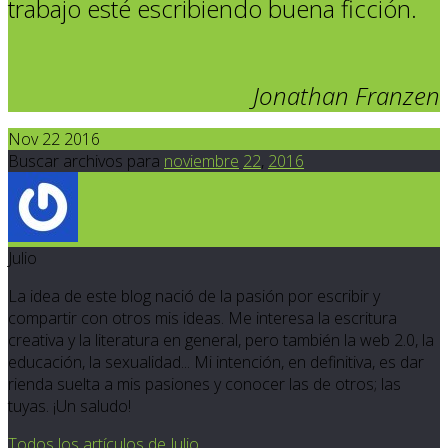
trabajo esté escribiendo buena ficción.
Jonathan Franzen
Nov 22 2016
Buscar archivos para
noviembre
22
,
2016
Julio
La idea de este blog nació de la pasión por escribir y
compartir con otros mis ideas. Me interesa la escritura
creativa y la literatura en general, pero también la web 2.0, la
educación, la sexualidad... Mi intención, en definitiva, es dar
rienda suelta a mis pasiones y conocer las de otros; las
tuyas. ¡Un saludo!
Todos los artículos de Julio