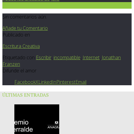
0
Sin comentarios aún.
Añade tu Comentario
Publicado en
Escritura Creativa
Etiquetado con
Escribir
,
incompatible
,
Internet
,
Jonathan
Franzen
Difunde el amor
Facebook
X
LinkedIn
Pinterest
Email
ÚLTIMAS ENTRADAS