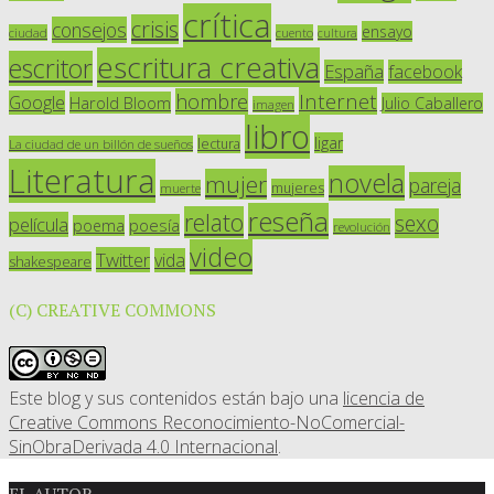
crítica
crisis
consejos
ensayo
ciudad
cuento
cultura
escritura creativa
escritor
España
facebook
Internet
hombre
Google
Harold Bloom
Julio Caballero
imagen
libro
ligar
lectura
La ciudad de un billón de sueños
Literatura
novela
mujer
pareja
mujeres
muerte
reseña
relato
sexo
película
poesía
poema
revolución
video
Twitter
vida
shakespeare
(C) CREATIVE COMMONS
Este blog y sus contenidos están bajo una
licencia de
Creative Commons Reconocimiento-NoComercial-
SinObraDerivada 4.0 Internacional
.
EL AUTOR