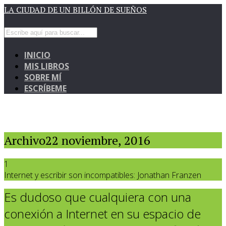
LA CIUDAD DE UN BILLÓN DE SUEÑOS
INICIO
MIS LIBROS
SOBRE MÍ
ESCRÍBEME
Archivo22 noviembre, 2016
1
Internet y escribir son incompatibles: Jonathan Franzen
Es dudoso que cualquiera con una
conexión a Internet en su espacio de