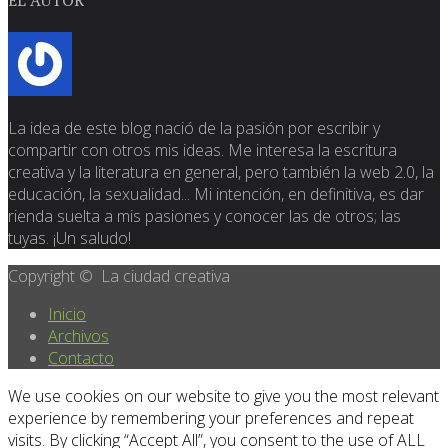
La idea de este blog nació de la pasión por escribir y
compartir con otros mis ideas. Me interesa la escritura
creativa y la literatura en general, pero también la web 2.0, la
educación, la sexualidad... Mi intención, en definitiva, es dar
rienda suelta a mis pasiones y conocer las de otros; las
tuyas. ¡Un saludo!
Copyright © La ciudad creativa
Inicio
Archivos
Contacto
We use cookies on our website to give you the most relevant
experience by remembering your preferences and repeat
visits. By clicking “Accept All”, you consent to the use of ALL