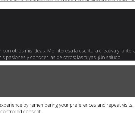
 con otros mis ideas. Me interesa la escritura creativa y la lite
 mis pasiones y conocer las de otros; las tuyas. ¡Un saludo!
xperience by remembering your preferences and repeat visits. By
 controlled consent.