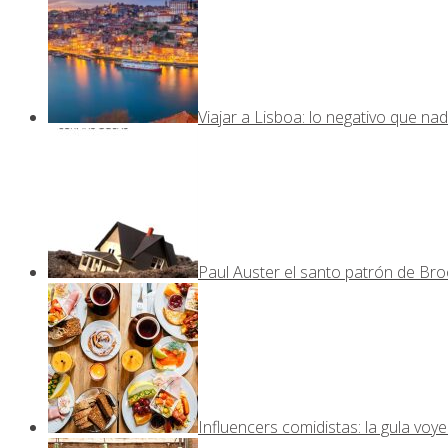
Viajar a Lisboa: lo negativo que nad
Paul Auster el santo patrón de Bro
Influencers comidistas: la gula voy