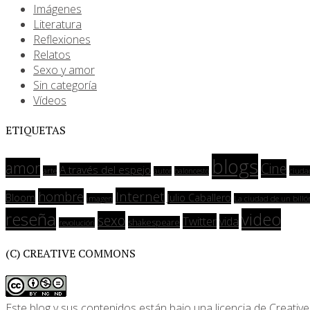
Imágenes
Literatura
Reflexiones
Relatos
Sexo y amor
Sin categoría
Vídeos
ETIQUETAS
blogs
amor
Cine
A través del espejo
arte
ciuda
autor
baloncesto
Internet
hombre
Bloom
Julio Caballero
imagen
La ciudad de un billó
reseña
video
sexo
Twitter
vida
shakespeare
revolución
(C) CREATIVE COMMONS
Este blog y sus contenidos están bajo una
licencia de Creat