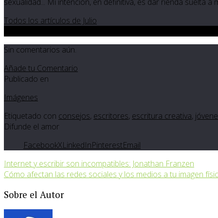
sexualidad... Mi intención, en definitiva, es dar rienda suelta a
Todos los artículos de Julio
0
Sin comentarios aún.
Añade tu Comentario
Publicado en
Imágenes
Etiquetado con
consejos
,
escritores
,
escritura creativa
,
jóven
Difunde el amor
Facebook
X
LinkedIn
Pinterest
Email
Internet y escribir son incompatibles: Jonathan Franzen
Cómo afectan las redes sociales y los medios a tu imagen físi
Sobre el Autor