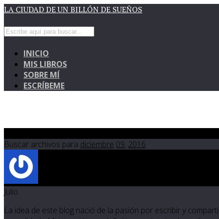
LA CIUDAD DE UN BILLÓN DE SUEÑOS
INICIO
MIS LIBROS
SOBRE MÍ
ESCRÍBEME
Dic 09 2016
Buscar archivos para
diciembre
09
,
2016
Julio
La idea de este blog nació de la pasión por escribir y compartir