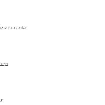
ie te va a contar
oklyn
eur