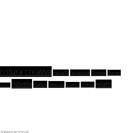
critura creativa
España
facebook
Google
Harold
novela
relato
pareja
película
poesía
poema
ujeres
Internacional
.