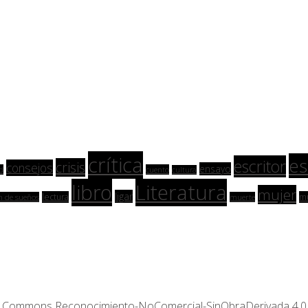
crítica
es
escritor
crisis
consejos
ensayo
d
cuento
cultura
libro
Literatura
mujer
ligar
lectura
m
n de sueños
muerte
ive Commons Reconocimiento-NoComercial-SinObraDerivada 4.0 