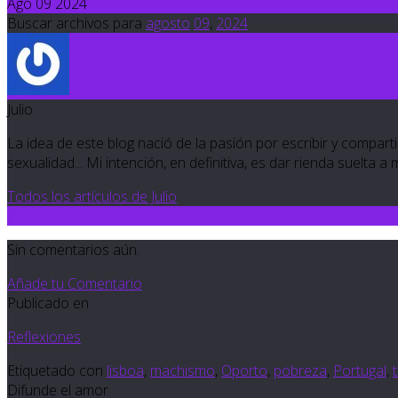
Ago 09 2024
Buscar archivos para
agosto
09
,
2024
Julio
La idea de este blog nació de la pasión por escribir y compartir
sexualidad... Mi intención, en definitiva, es dar rienda suelta a
Todos los artículos de Julio
0
Sin comentarios aún.
Añade tu Comentario
Publicado en
Reflexiones
Etiquetado con
lisboa
,
machismo
,
Oporto
,
pobreza
,
Portugal
,
Difunde el amor