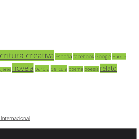
critura creativa
España
facebook
Google
Harold
novela
relato
pareja
película
poesía
poema
ujeres
Internacional
.