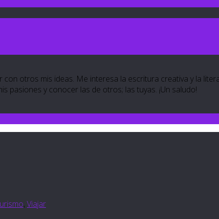
 con otros mis ideas. Me interesa la escritura creativa y la lite
 mis pasiones y conocer las de otros; las tuyas. ¡Un saludo!
turismo
,
Viajar