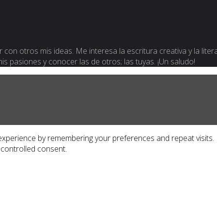
 con otros mis ideas. Me interesa la escritura creativa y la lite
 mis pasiones y conocer las de otros; las tuyas. ¡Un saludo!
xperience by remembering your preferences and repeat visits. By
 controlled consent.