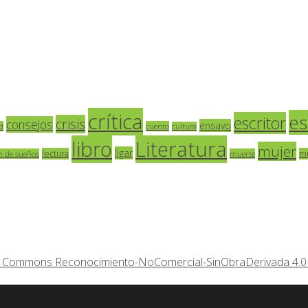
crítica
es
escritor
crisis
consejos
ensayo
d
cuento
cultura
libro
Literatura
mujer
ligar
lectura
m
n de sueños
muerte
ive Commons Reconocimiento-NoComercial-SinObraDerivada 4.0 