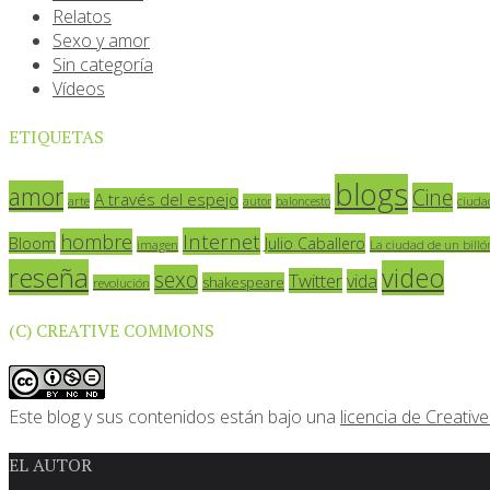
Relatos
Sexo y amor
Sin categoría
Vídeos
ETIQUETAS
blogs
amor
Cine
A través del espejo
arte
ciuda
autor
baloncesto
Internet
hombre
Bloom
Julio Caballero
imagen
La ciudad de un billó
reseña
video
sexo
Twitter
vida
shakespeare
revolución
(C) CREATIVE COMMONS
Este blog y sus contenidos están bajo una
licencia de Creat
EL AUTOR