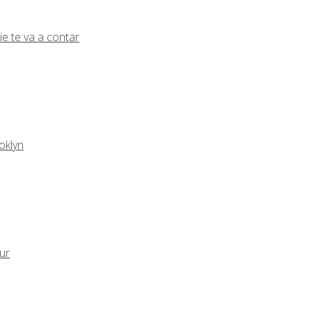
ie te va a contar
oklyn
eur