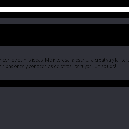
[email_link]
 con otros mis ideas. Me interesa la escritura creativa y la lite
 mis pasiones y conocer las de otros; las tuyas. ¡Un saludo!