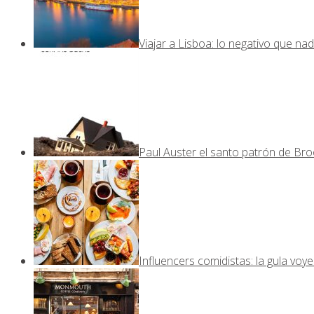
Viajar a Lisboa: lo negativo que nad
Paul Auster el santo patrón de Bro
Influencers comidistas: la gula voy