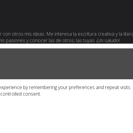
 con otros mis ideas. Me interesa la escritura creativa y la lite
 mis pasiones y conocer las de otros; las tuyas. ¡Un saludo!
xperience by remembering your preferences and repeat visits. By
 controlled consent.