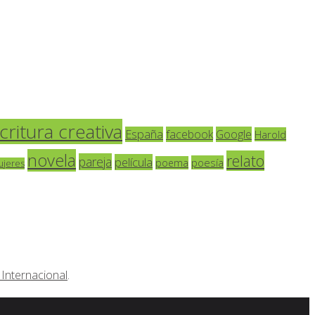
critura creativa
España
facebook
Google
Harold
novela
relato
pareja
película
poesía
poema
ujeres
Internacional
.