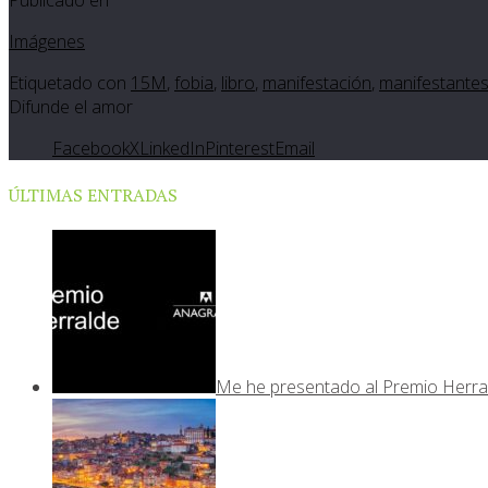
Imágenes
Etiquetado con
15M
,
fobia
,
libro
,
manifestación
,
manifestante
Difunde el amor
Facebook
X
LinkedIn
Pinterest
Email
ÚLTIMAS ENTRADAS
Me he presentado al Premio Herra