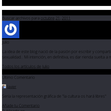
Oct 21 2011
Buscar archivos para
octubre
21
,
2011
Julio
La idea de este blog nació de la pasión por escribir y compartir
sexualidad... Mi intención, en definitiva, es dar rienda suelta a
Todos los artículos de Julio
4
Último Comentario
Javier
Sería la representación gráfica de "la cultura os hará libres"
Añade tu Comentario
Publicado en