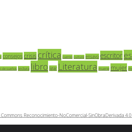
crítica
es
escritor
crisis
consejos
ensayo
d
cuento
cultura
libro
Literatura
mujer
ligar
lectura
m
n de sueños
muerte
ive Commons Reconocimiento-NoComercial-SinObraDerivada 4.0 