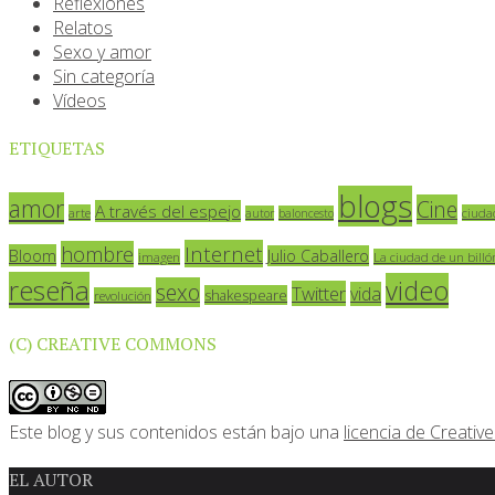
Reflexiones
Relatos
Sexo y amor
Sin categoría
Vídeos
ETIQUETAS
blogs
amor
Cine
A través del espejo
arte
ciuda
autor
baloncesto
Internet
hombre
Bloom
Julio Caballero
imagen
La ciudad de un billó
reseña
video
sexo
Twitter
vida
shakespeare
revolución
(C) CREATIVE COMMONS
Este blog y sus contenidos están bajo una
licencia de Creat
EL AUTOR