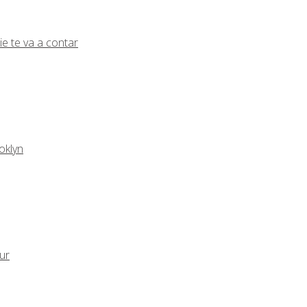
ie te va a contar
oklyn
eur