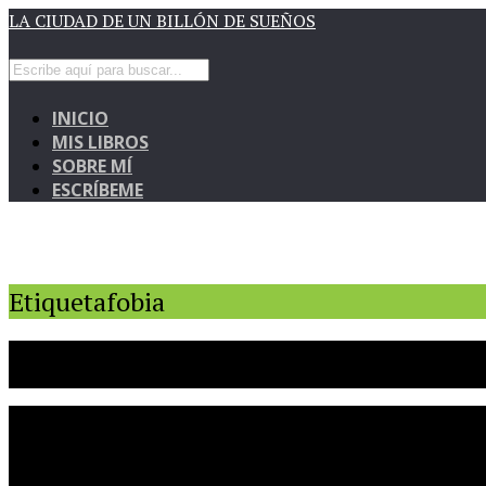
LA CIUDAD DE UN BILLÓN DE SUEÑOS
INICIO
MIS LIBROS
SOBRE MÍ
ESCRÍBEME
Etiquetafobia
1
Librofobia
Nota: no sé cuál es el autor de esta maravillosa ilustración. Si alguien lo sabe o el autor ve la misma, avise para 