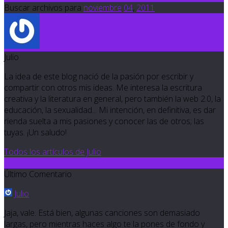
Buscar archivos para
noviembre
04
,
2011
Julio
La idea de este blog nació de la pasión por escribir y
compartir con otros mis ideas. Me interesa la escritura
creativa y la literatura en general, pero también la web 2.0, la
educación, la sexualidad... Mi intención, en definitiva, es dar
rienda suelta a mis pasiones y conocer las de otros; las
tuyas. ¡Un saludo!
Todos los artículos de Julio
3
Último Comentario
Julio
Jaja, vale. Está bien, algunas canciones son demasiado
largas, pero mientras haces algo te la pones de fondo y