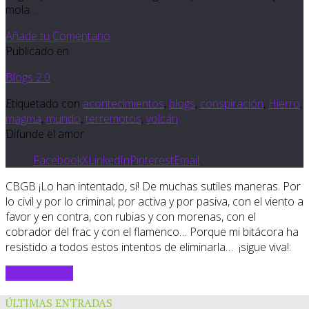
mola…
Añade tu Comentario
Publicado en
Blogs 2.0
Etiquetado con
acontecimientos
,
blogs
,
conspiración
,
Hierro
,
magma
,
mundo
,
terremotos
,
volcán
Difunde el amor
Facebook
X
LinkedIn
Pinterest
Email
CBGB ¡Lo han intentado, sí! De muchas sutiles maneras. Por
lo civil y por lo criminal; por activa y por pasiva, con el viento a
favor y en contra, con rubias y con morenas, con el
cobrador del frac y con el flamenco… Porque mi bitácora ha
resistido a todos estos intentos de eliminarla… ¡sigue viva!:
Sigue leyendo
ÚLTIMAS ENTRADAS