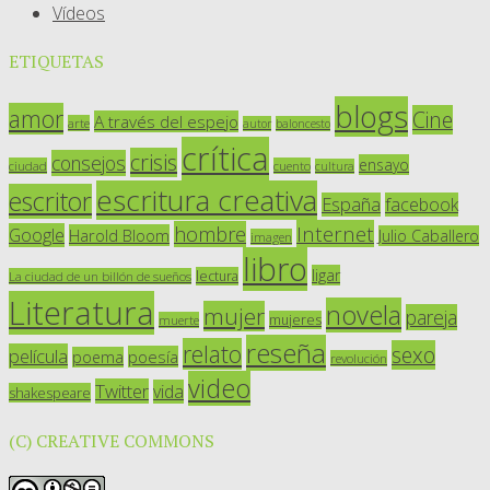
Vídeos
ETIQUETAS
blogs
amor
Cine
A través del espejo
arte
autor
baloncesto
crítica
crisis
consejos
ensayo
ciudad
cuento
cultura
escritura creativa
escritor
España
facebook
Internet
hombre
Google
Harold Bloom
Julio Caballero
imagen
libro
ligar
lectura
La ciudad de un billón de sueños
Literatura
novela
mujer
pareja
mujeres
muerte
reseña
relato
sexo
película
poesía
poema
revolución
video
Twitter
vida
shakespeare
(C) CREATIVE COMMONS