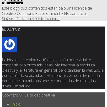
Este blog y sus contenidos están bajo una
licencia de
Creative Commons Reconocimiento-NoComercial-
SinObraDerivada 4.0 Internacional
.
EL AUTOR
La idea de este blog nació de la pasión por escribir y
compartir con otros mis ideas. Me interesa la escritura
creativa y la literatura en general, pero también la web 2.0, la
educación, la sexualidad... Mi intención, en definitiva, es dar
rienda suelta a mis pasiones y conocer las de otros; las
tuyas. ¡Un saludo!
Copyright © La ciudad creativa
Inicio