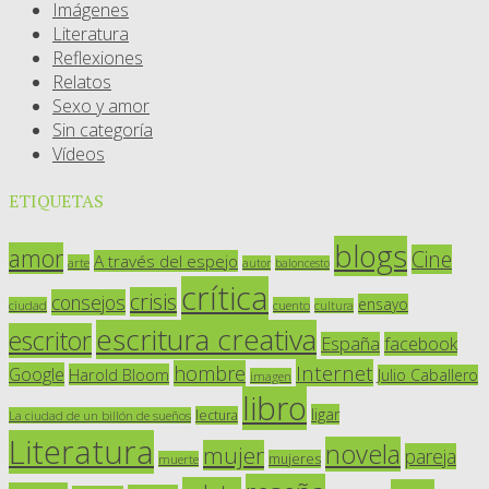
Imágenes
Literatura
Reflexiones
Relatos
Sexo y amor
Sin categoría
Vídeos
ETIQUETAS
blogs
amor
Cine
A través del espejo
arte
autor
baloncesto
crítica
crisis
consejos
ensayo
ciudad
cuento
cultura
escritura creativa
escritor
España
facebook
Internet
hombre
Google
Harold Bloom
Julio Caballero
imagen
libro
ligar
lectura
La ciudad de un billón de sueños
Literatura
novela
mujer
pareja
mujeres
muerte