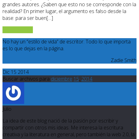
grandes autores. ¿Saben que esto no se corresponde con la
realidad? En primer lugar, el argumento es falso desde la
base: para ser buen[…]
Sigue leyendo
No hay un “estilo de vida” de escritor. Todo lo que importa
es lo que dejas en la página.
Zadie Smith
Dic 15 2014
Buscar archivos para
diciembre
15
,
2014
Julio
La idea de este blog nació de la pasión por escribir y
compartir con otros mis ideas. Me interesa la escritura
creativa y la literatura en general, pero también la web 2.0, la