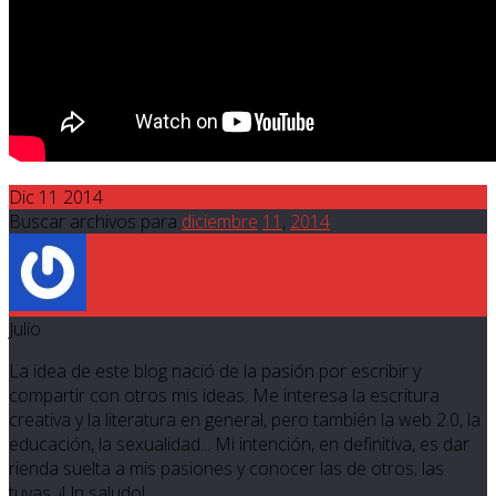
Dic 11 2014
Buscar archivos para
diciembre
11
,
2014
Julio
La idea de este blog nació de la pasión por escribir y
compartir con otros mis ideas. Me interesa la escritura
creativa y la literatura en general, pero también la web 2.0, la
educación, la sexualidad... Mi intención, en definitiva, es dar
rienda suelta a mis pasiones y conocer las de otros; las
tuyas. ¡Un saludo!