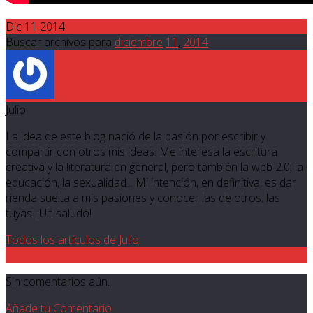
Dic 11 2014
Buscar archivos para
diciembre
11
,
2014
Julio
La idea de este blog nació de la pasión por escribir y
compartir con otros mis ideas. Me interesa la escritura
creativa y la literatura en general, pero también la web 2.0, la
educación, la sexualidad... Mi intención, en definitiva, es dar
rienda suelta a mis pasiones y conocer las de otros; las
tuyas. ¡Un saludo!
Todos los artículos de Julio
0
Sin comentarios aún.
Añade tu Comentario