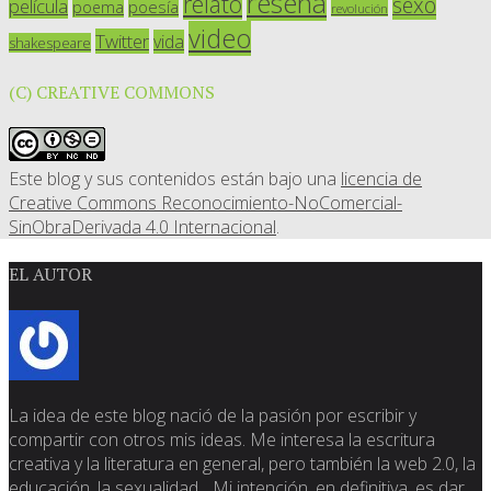
reseña
relato
sexo
película
poesía
poema
revolución
video
Twitter
vida
shakespeare
(C) CREATIVE COMMONS
Este blog y sus contenidos están bajo una
licencia de
Creative Commons Reconocimiento-NoComercial-
SinObraDerivada 4.0 Internacional
.
EL AUTOR
La idea de este blog nació de la pasión por escribir y
compartir con otros mis ideas. Me interesa la escritura
creativa y la literatura en general, pero también la web 2.0, la
educación, la sexualidad... Mi intención, en definitiva, es dar