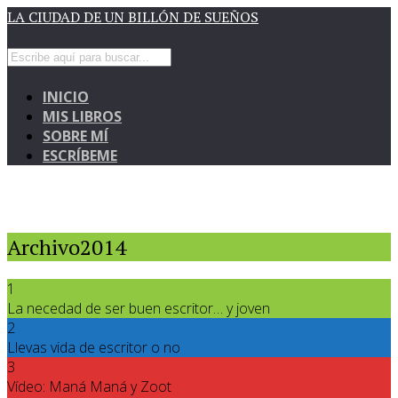
LA CIUDAD DE UN BILLÓN DE SUEÑOS
INICIO
MIS LIBROS
SOBRE MÍ
ESCRÍBEME
Archivo2014
1
La necedad de ser buen escritor… y joven
2
Llevas vida de escritor o no
3
Vídeo: Maná Maná y Zoot