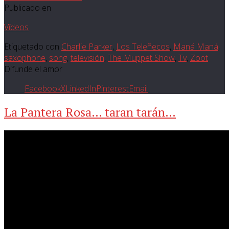
Publicado en
Vídeos
Etiquetado con
Charlie Parker
,
Los Teleñecos
,
Maná Maná
,
saxophone
,
song
,
televisión
,
The Muppet Show
,
Tv
,
Zoot
Difunde el amor
Facebook
X
LinkedIn
Pinterest
Email
La Pantera Rosa… taran tarán…