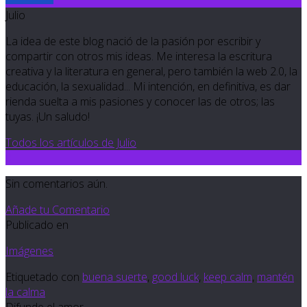
Julio
La idea de este blog nació de la pasión por escribir y
compartir con otros mis ideas. Me interesa la escritura
creativa y la literatura en general, pero también la web 2.0, la
educación, la sexualidad... Mi intención, en definitiva, es dar
rienda suelta a mis pasiones y conocer las de otros; las
tuyas. ¡Un saludo!
Todos los artículos de Julio
0
Sin comentarios aún.
Añade tu Comentario
Publicado en
Imágenes
Etiquetado con
buena suerte
,
good luck
,
keep calm
,
mantén
la calma