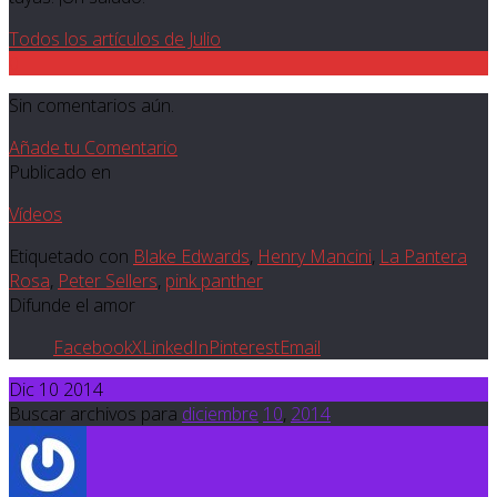
Todos los artículos de Julio
0
Sin comentarios aún.
Añade tu Comentario
Publicado en
Vídeos
Etiquetado con
Blake Edwards
,
Henry Mancini
,
La Pantera
Rosa
,
Peter Sellers
,
pink panther
Difunde el amor
Facebook
X
LinkedIn
Pinterest
Email
Dic 10 2014
Buscar archivos para
diciembre
10
,
2014