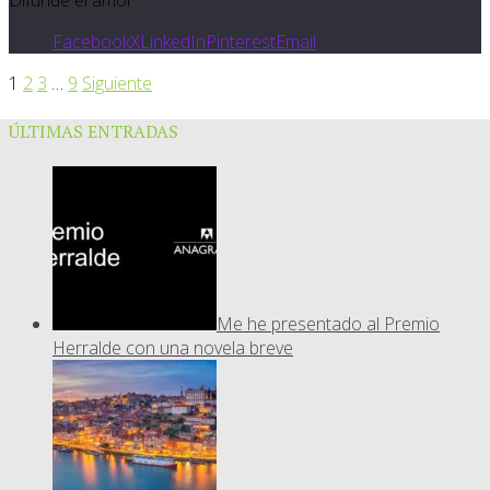
Difunde el amor
Facebook
X
LinkedIn
Pinterest
Email
1
2
3
…
9
Siguiente
ÚLTIMAS ENTRADAS
Me he presentado al Premio
Herralde con una novela breve