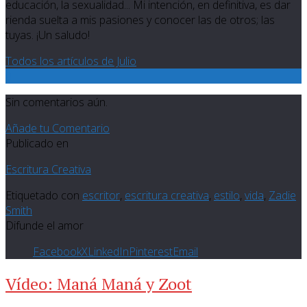
educación, la sexualidad... Mi intención, en definitiva, es dar
rienda suelta a mis pasiones y conocer las de otros; las
tuyas. ¡Un saludo!
Todos los artículos de Julio
0
Sin comentarios aún.
Añade tu Comentario
Publicado en
Escritura Creativa
Etiquetado con
escritor
,
escritura creativa
,
estilo
,
vida
,
Zadie
Smith
Difunde el amor
Facebook
X
LinkedIn
Pinterest
Email
Vídeo: Maná Maná y Zoot