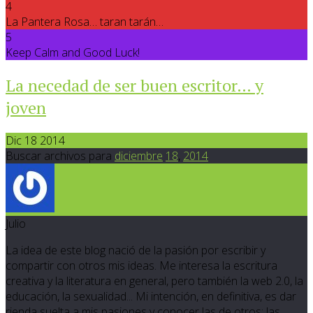
4
La Pantera Rosa… taran tarán…
5
Keep Calm and Good Luck!
La necedad de ser buen escritor… y
joven
Dic 18 2014
Buscar archivos para
diciembre
18
,
2014
Julio
La idea de este blog nació de la pasión por escribir y
compartir con otros mis ideas. Me interesa la escritura
creativa y la literatura en general, pero también la web 2.0, la
educación, la sexualidad... Mi intención, en definitiva, es dar
rienda suelta a mis pasiones y conocer las de otros; las