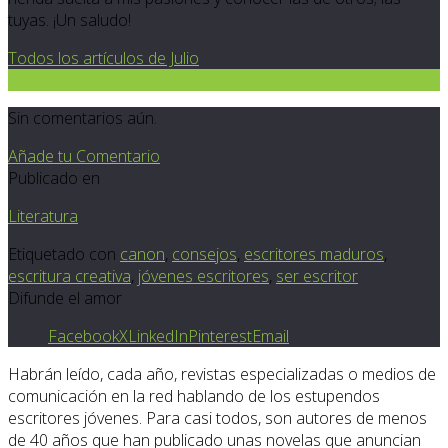
tuyas. ¡Un saludo!
Todos los artículos de Julio
0
Sin comentarios aún.
Añade tu Comentario
Publicado en
Literatura
Etiquetado con
canon
,
consejos
,
escritores maduros
,
escritura creativa
,
jóvenes escritores
,
ser escritor
Difunde el amor
Facebook
X
LinkedIn
Pinterest
Email
Habrán leído, cada año, revistas especializadas o medios de
comunicación en la red hablando de los estupendos
escritores jóvenes. Para casi todos, son autores de menos
de 40 años que han publicado unas novelas que anuncian