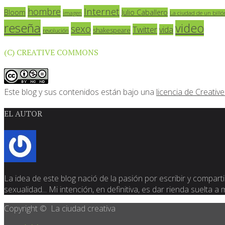
Internet
hombre
Bloom
Julio Caballero
imagen
La ciudad de un billó
reseña
video
sexo
Twitter
vida
shakespeare
revolución
(C) CREATIVE COMMONS
Este blog y sus contenidos están bajo una
licencia de Creat
EL AUTOR
La idea de este blog nació de la pasión por escribir y compartir
sexualidad... Mi intención, en definitiva, es dar rienda suelta a
Copyright © La ciudad creativa