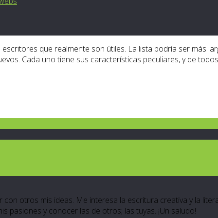
webs
scritores que realmente son útiles. La lista podría ser más lar
uevos. Cada uno tiene sus características peculiares, y de todo
 con otros mis ideas. Me interesa la escritura creativa y la lite
 mis pasiones y conocer las de otros; las tuyas. ¡Un saludo!