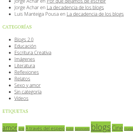
Jorge Achar
en
Por qué dejamos de escribir
Jorge Achar
en
La decadencia de los blogs
Luis Manteiga Pousa
en
La decadencia de los blogs
CATEGORÍAS
Blogs 2.0
Educación
Escritura Creativa
Imágenes
Literatura
Reflexiones
Relatos
Sexo y amor
Sin categoría
Vídeos
ETIQUETAS
blogs
amor
Cine
A través del espejo
arte
ciuda
autor
baloncesto