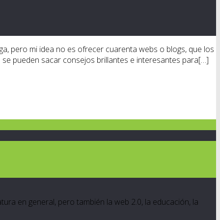
ga, pero mi idea no es ofrecer cuarenta webs o blogs, que los
s se pueden sacar consejos brillantes e interesantes para[…]
ratura en general, pero también la web 2.0, la educación, la