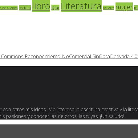
libro
Literatura
mujer
ligar
lectura
m
n de sueños
muerte
ive Commons Reconocimiento-NoComercial-SinObraDerivada 4.0 
 con otros mis ideas. Me interesa la escritura creativa y la lite
 mis pasiones y conocer las de otros; las tuyas. ¡Un saludo!