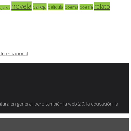
novela
relato
pareja
película
poesía
poema
ujeres
Internacional
.
ratura en general, pero también la web 2.0, la educación, la