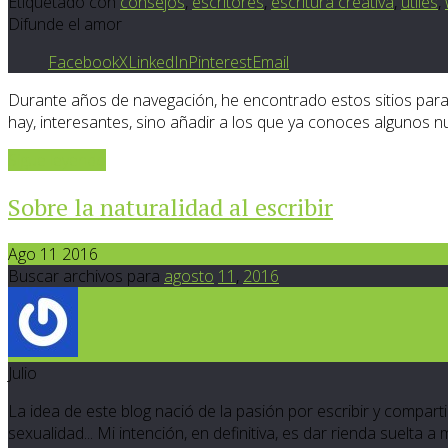
Etiquetado con
consejos
,
escritores
,
escritura creativa
,
útiles
,
Difunde el amor
Facebook
X
LinkedIn
Pinterest
Email
Durante años de navegación, he encontrado estos sitios para e
hay, interesantes, sino añadir a los que ya conoces algunos n
Sigue leyendo
Sobre la naturalidad al escribir
Ago 11 2016
Buscar archivos para
agosto
11
,
2016
Julio
La idea de este blog nació de la pasión por escribir y compartir
sexualidad... Mi intención, en definitiva, es dar rienda suelta a