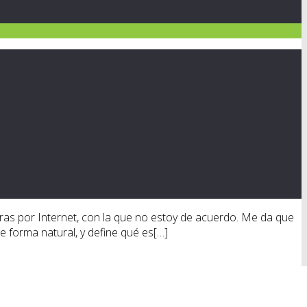
tras por Internet, con la que no estoy de acuerdo. Me da que
e forma natural, y define qué es[…]