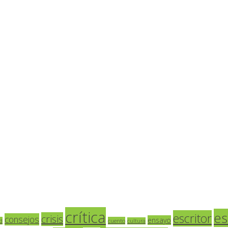
crítica
es
escritor
crisis
consejos
ensayo
d
cuento
cultura