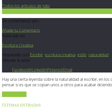
Todos los artículos de Julio
0
Sin comentarios aún.
Añade tu Comentario
Publicado en
Escritura Creativa
Etiquetado con
Escribir
,
escritura creativa
,
estilo
,
naturalidad
Difunde el amor
Facebook
X
LinkedIn
Pinterest
Email
Hay una cierta leyenda sobre la naturalidad al escribir, en 
pensar si es que se copian unos a otros para acabar diciendo 
Sigue leyendo
ÚLTIMAS ENTRADAS