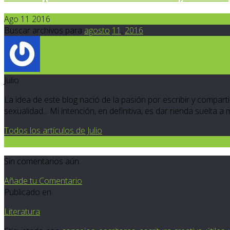
Ago 11 2016
Buscar archivos para
agosto
11
,
2016
Julio
La idea de este blog nació de la pasión por escribir y compartir
sexualidad... Mi intención, en definitiva, es dar rienda suelta a
Todos los artículos de Julio
0
Sin comentarios aún.
Añade tu Comentario
Publicado en
Literatura