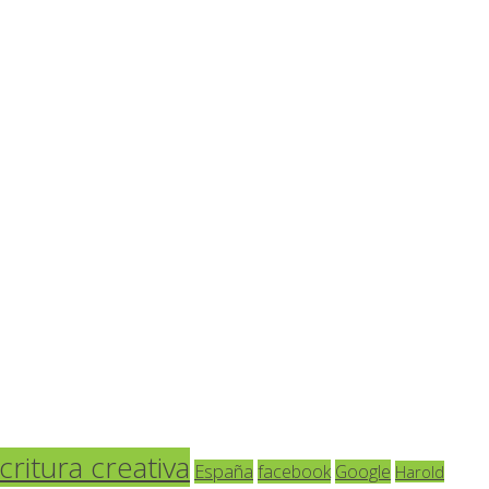
critura creativa
España
facebook
Google
Harold