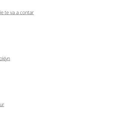
ie te va a contar
oklyn
eur