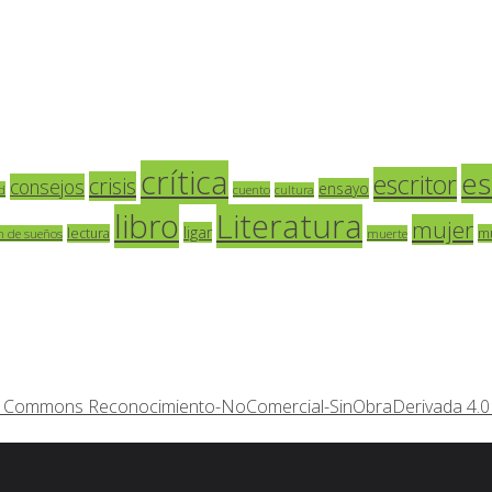
crítica
es
escritor
crisis
consejos
ensayo
d
cuento
cultura
libro
Literatura
mujer
ligar
lectura
m
n de sueños
muerte
ive Commons Reconocimiento-NoComercial-SinObraDerivada 4.0 