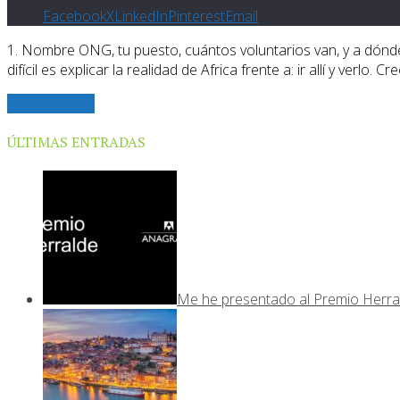
Facebook
X
LinkedIn
Pinterest
Email
1. Nombre ONG, tu puesto, cuántos voluntarios van, y a dónde
difícil es explicar la realidad de Africa frente a: ir allí y verl
Sigue leyendo
ÚLTIMAS ENTRADAS
Me he presentado al Premio Herra