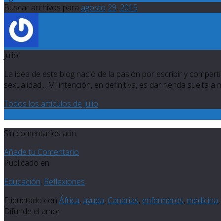
Buscar archivos para
agosto
29
,
2015
Julio
La idea de este blog nació de la pasión por escribir y compartir
sexualidad... Mi intención, en definitiva, es dar rienda suelta a
Todos los artículos de Julio
0
Sin comentarios aún.
Añade tu Comentario
Publicado en
Educación
,
Reflexiones
Etiquetado con
África
,
ayuda
,
Canarias
,
enfermeros
,
medicina
Difunde el amor