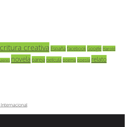
critura creativa
España
facebook
Google
Harold
novela
relato
pareja
película
poesía
poema
ujeres
Internacional
.