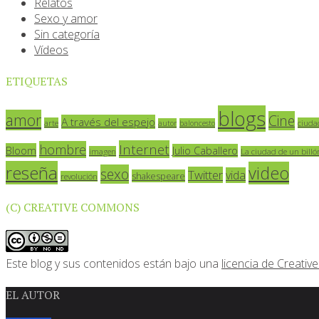
Relatos
Sexo y amor
Sin categoría
Vídeos
ETIQUETAS
blogs
amor
Cine
A través del espejo
arte
ciuda
autor
baloncesto
Internet
hombre
Bloom
Julio Caballero
imagen
La ciudad de un billó
reseña
video
sexo
Twitter
vida
shakespeare
revolución
(C) CREATIVE COMMONS
Este blog y sus contenidos están bajo una
licencia de Creat
EL AUTOR