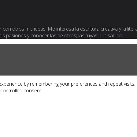
 con otros mis ideas. Me interesa la escritura creativa y la lite
 mis pasiones y conocer las de otros; las tuyas. ¡Un saludo!
xperience by remembering your preferences and repeat visits. By
 controlled consent.