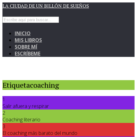
LA CIUDAD DE UN BILLÓN DE SUEÑOS
INICIO
MIS LIBROS
SOBRE MÍ
ESCRÍBEME
Etiquetacoaching
1
Salir afuera y respirar
2
Coaching literario
3
El coaching más barato del mundo