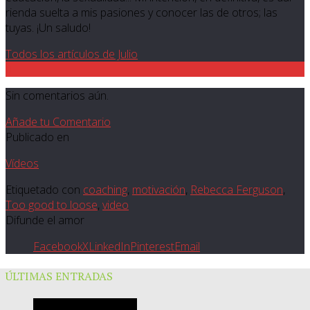
rienda suelta a mis pasiones y conocer las de otros; las
tuyas. ¡Un saludo!
Todos los artículos de Julio
0
Sin comentarios aún.
Añade tu Comentario
Publicado en
Vídeos
Etiquetado con
coaching
,
motivación
,
Rebecca Ferguson
,
Too good to loose
,
video
Difunde el amor
Facebook
X
LinkedIn
Pinterest
Email
ÚLTIMAS ENTRADAS