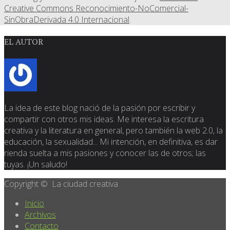
Creative Commons Reconocimiento-NoComercial-
SinObraDerivada 4.0 Internacional
.
EL AUTOR
La idea de este blog nació de la pasión por escribir y
compartir con otros mis ideas. Me interesa la escritura
creativa y la literatura en general, pero también la web 2.0, la
educación, la sexualidad... Mi intención, en definitiva, es dar
rienda suelta a mis pasiones y conocer las de otros; las
tuyas. ¡Un saludo!
Copyright © La ciudad creativa
Inicio
Archivos
Contacto