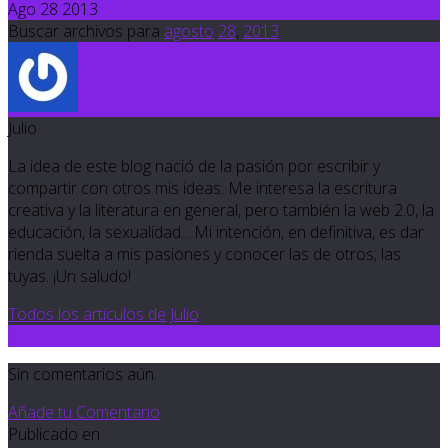
Ago 28 2013
Buscar archivos para
agosto
28
,
2013
Julio
La idea de este blog nació de la pasión por escribir y
compartir con otros mis ideas. Me interesa la escritura
creativa y la literatura en general, pero también la web 2.0, la
educación, la sexualidad... Mi intención, en definitiva, es dar
rienda suelta a mis pasiones y conocer las de otros; las
tuyas. ¡Un saludo!
Todos los artículos de Julio
0
Sin comentarios aún.
Añade tu Comentario
Publicado en