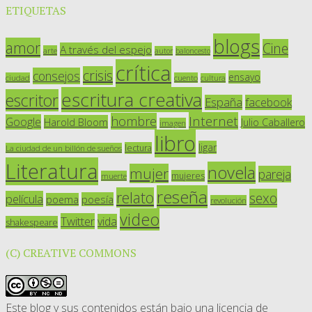
ETIQUETAS
blogs
amor
Cine
A través del espejo
arte
autor
baloncesto
crítica
crisis
consejos
ensayo
ciudad
cuento
cultura
escritura creativa
escritor
España
facebook
Internet
hombre
Google
Harold Bloom
Julio Caballero
imagen
libro
ligar
lectura
La ciudad de un billón de sueños
Literatura
novela
mujer
pareja
mujeres
muerte
reseña
relato
sexo
película
poesía
poema
revolución
video
Twitter
vida
shakespeare
(C) CREATIVE COMMONS
Este blog y sus contenidos están bajo una
licencia de