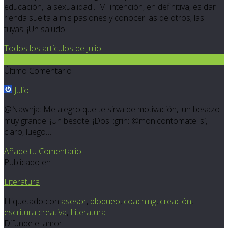
educación, la sexualidad... Mi intención, en definitiva, es dar
rienda suelta a mis pasiones y conocer las de otros; las
tuyas. ¡Un saludo!
Todos los artículos de Julio
6
Último Comentario
Julio
@Nawnja: Me alegro que te sirva de motivación, ¡un besazo
muy grande! ¡Un besote! ¡Dos! :grin: @monicontomate: sí,
claro, luego…
Añade tu Comentario
Publicado en
Literatura
Etiquetado con
asesor
,
bloqueo
,
coaching
,
creación
,
escritura creativa
,
Literatura
Difunde el amor