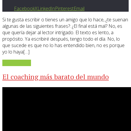
Facebook
X
LinkedIn
Pinterest
Email
Si te gusta escribir o tienes un amigo que lo hace, ¿te suenan
algunas de las siguientes frases?: ¿El final está mal? No, es
que quería dejar al lector intrigado. El texto es lento, a
propósito. Ya escribiré después, tengo todo el día. No, lo
que sucede es que no lo has entendido bien, no es porque
yo lo haya[…]
Sigue leyendo
El coaching más barato del mundo