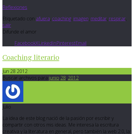
Reflexiones
Etiquetado con
afuera
,
coaching
,
imagen
,
meditar
,
respirar
,
salir
Difunde el amor
Facebook
X
LinkedIn
Pinterest
Email
Coaching literario
Jun 28 2012
Buscar archivos para
junio
28
,
2012
Julio
La idea de este blog nació de la pasión por escribir y
compartir con otros mis ideas. Me interesa la escritura
creativa y la literatura en general, pero también la web 2.0, la