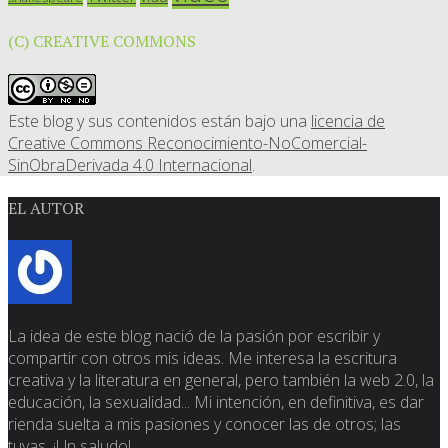
(C) CREATIVE COMMONS
Este blog y sus contenidos están bajo una
licencia de
Creative Commons Reconocimiento-NoComercial-
SinObraDerivada 4.0 Internacional
.
EL AUTOR
La idea de este blog nació de la pasión por escribir y
compartir con otros mis ideas. Me interesa la escritura
creativa y la literatura en general, pero también la web 2.0, la
educación, la sexualidad... Mi intención, en definitiva, es dar
rienda suelta a mis pasiones y conocer las de otros; las
tuyas. ¡Un saludo!