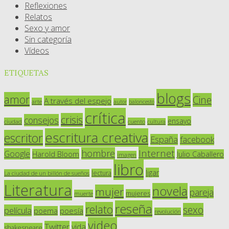
Reflexiones
Relatos
Sexo y amor
Sin categoría
Vídeos
ETIQUETAS
blogs
amor
Cine
A través del espejo
arte
autor
baloncesto
crítica
crisis
consejos
ensayo
ciudad
cuento
cultura
escritura creativa
escritor
España
facebook
Internet
hombre
Google
Harold Bloom
Julio Caballero
imagen
libro
ligar
lectura
La ciudad de un billón de sueños
Literatura
novela
mujer
pareja
mujeres
muerte
reseña
relato
sexo
película
poesía
poema
revolución
video
Twitter
vida
shakespeare