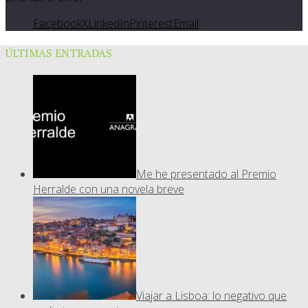
Facebook
X
LinkedIn
Pinterest
Email
ÚLTIMAS ENTRADAS
Me he presentado al Premio
Herralde con una novela breve
Viajar a Lisboa: lo negativo que