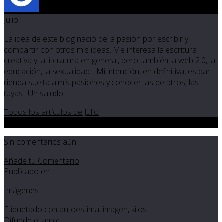
Julio
La idea de este blog nació de la pasión por escribir y
compartir con otros mis ideas. Me interesa la escritura
creativa y la literatura en general, pero también la web 2.0, la
educación, la sexualidad... Mi intención, en definitiva, es dar
rienda suelta a mis pasiones y conocer las de otros; las
tuyas. ¡Un saludo!
Todos los artículos de Julio
0
Sin comentarios aún.
Añade tu Comentario
Publicado en
Imágenes
Etiquetado con
autoestima
,
imagen
,
kilos
Difunde el amor