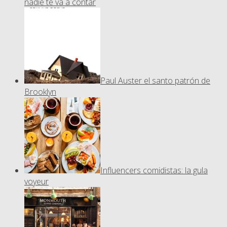
nadie te va a contar
Paul Auster el santo patrón de
Brooklyn
Influencers comidistas: la gula
voyeur