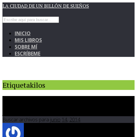
LA CIUDAD DE UN BILLÓN DE SUEÑOS
INICIO
MIS LIBROS
SOBRE MÍ
ESCRÍBEME
Etiquetakilos
1
Tu peso en autoestima
Jun 14 2014
Buscar archivos para
junio
14
,
2014