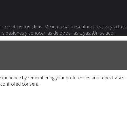
 con otros mis ideas. Me interesa la escritura creativa y la lite
 mis pasiones y conocer las de otros; las tuyas. ¡Un saludo!
xperience by remembering your preferences and repeat visits. By
 controlled consent.