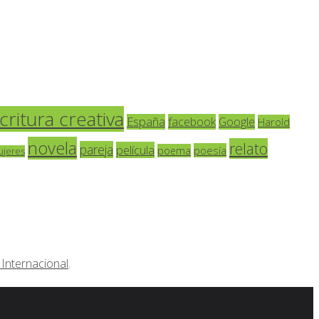
critura creativa
España
facebook
Google
Harold
novela
relato
pareja
película
poesía
poema
ujeres
Internacional
.