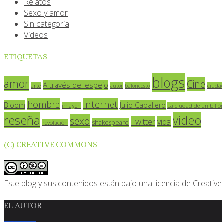
Relatos
Sexo y amor
Sin categoría
Vídeos
ETIQUETAS
blogs
amor
Cine
A través del espejo
arte
ciuda
autor
baloncesto
Internet
hombre
Bloom
Julio Caballero
imagen
La ciudad de un billó
reseña
video
sexo
Twitter
vida
shakespeare
revolución
(C) CREATIVE COMMONS
Este blog y sus contenidos están bajo una
licencia de Creat
EL AUTOR