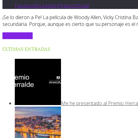
Facebook
X
LinkedIn
Pinterest
Email
¡Se lo dieron a Pe! La película de Woody Allen, Vicky Cristina 
secundaria. Porque, aunque es cierto que su personaje es el má
Sigue leyendo
ÚLTIMAS ENTRADAS
Me he presentado al Premio Herra