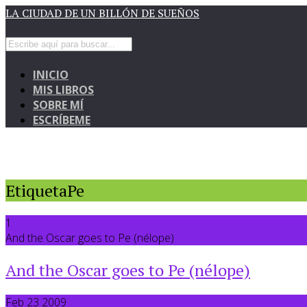
LA CIUDAD DE UN BILLÓN DE SUEÑOS
INICIO
MIS LIBROS
SOBRE MÍ
ESCRÍBEME
EtiquetaPe
1
And the Oscar goes to Pe (nélope)
And the Oscar goes to Pe (nélope)
Feb 23 2009