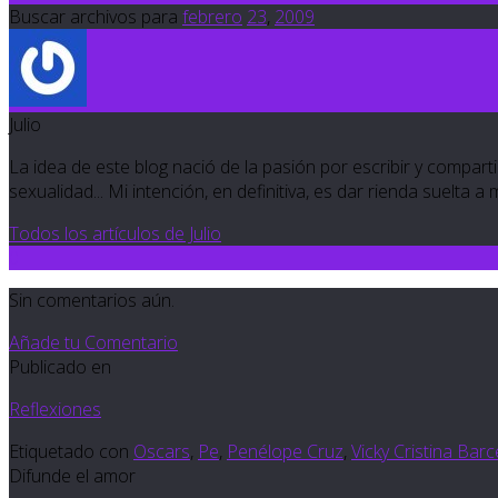
Buscar archivos para
febrero
23
,
2009
Julio
La idea de este blog nació de la pasión por escribir y compartir
sexualidad... Mi intención, en definitiva, es dar rienda suelta a
Todos los artículos de Julio
0
Sin comentarios aún.
Añade tu Comentario
Publicado en
Reflexiones
Etiquetado con
Oscars
,
Pe
,
Penélope Cruz
,
Vicky Cristina Bar
Difunde el amor