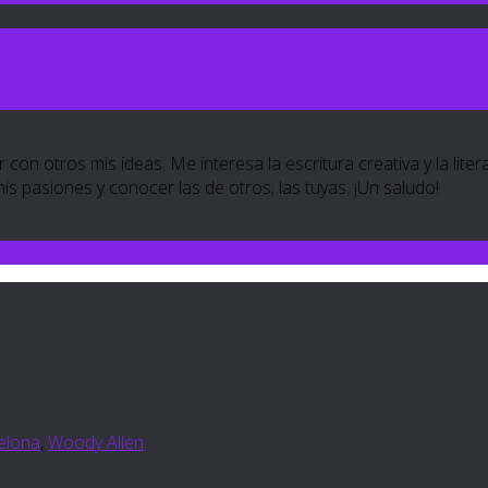
 con otros mis ideas. Me interesa la escritura creativa y la lite
 mis pasiones y conocer las de otros; las tuyas. ¡Un saludo!
celona
,
Woody Allen