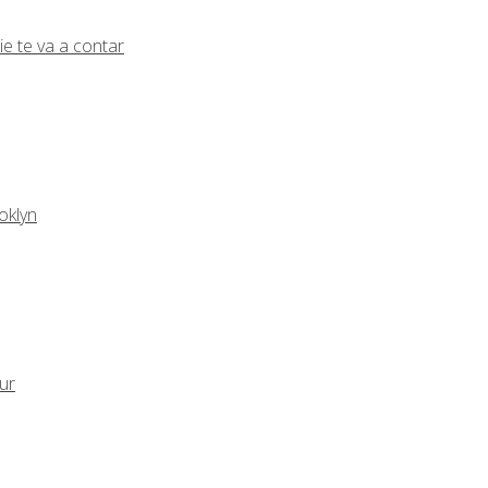
ie te va a contar
oklyn
eur