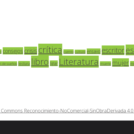
crítica
es
escritor
crisis
consejos
ensayo
d
cuento
cultura
libro
Literatura
mujer
ligar
lectura
m
n de sueños
muerte
ive Commons Reconocimiento-NoComercial-SinObraDerivada 4.0 