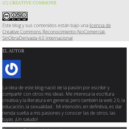
(C) CREATIVE COMMONS
Este blog y sus contenidos están bajo una
licencia de
Creative Commons Reconocimiento-NoComercial-
SinObraDerivada 4.0 Internacional
.
EL AUTOR
La idea de este blog nació de la pasión por escribir y
compartir con otros mis ideas. Me interesa la escritura
creativa y la literatura en general, pero también la web 2.0, la
educación, la sexualidad... Mi intención, en definitiva, es dar
rienda suelta a mis pasiones y conocer las de otros; las
tuyas. ¡Un saludo!