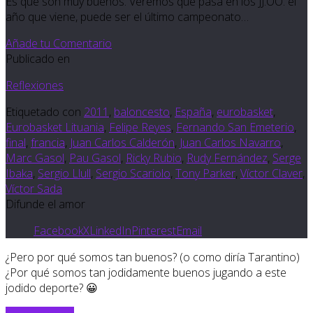
Es que son muy buenos. Veremos qué pasa en los JJ.OO. el
año que viene, puede ser el último campeonato…
Añade tu Comentario
Publicado en
Reflexiones
Etiquetado con
2011
,
baloncesto
,
España
,
eurobasket
,
Eurobasket Lituania
,
Felipe Reyes
,
Fernando San Emeterio
,
final
,
francia
,
Juan Carlos Calderón
,
Juan Carlos Navarro
,
Marc Gasol
,
Pau Gasol
,
Ricky Rubio
,
Rudy Fernández
,
Serge
Ibaka
,
Sergio Llull
,
Sergio Scariolo
,
Tony Parker
,
Víctor Claver
,
Víctor Sada
Difunde el amor
Facebook
X
LinkedIn
Pinterest
Email
¿Pero por qué somos tan buenos? (o como diría Tarantino)
¿Por qué somos tan jodidamente buenos jugando a este
jodido deporte? 😀