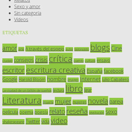
Relatos
Sexo y amor
Sin categoría
Vídeos
ETIQUETAS
blogs
amor
Cine
A través del espejo
arte
autor
baloncesto
crítica
crisis
consejos
ensayo
ciudad
cuento
cultura
escritura creativa
escritor
España
facebook
Internet
hombre
Google
Harold Bloom
Julio Caballero
imagen
libro
ligar
lectura
La ciudad de un billón de sueños
Literatura
novela
mujer
pareja
mujeres
muerte
reseña
relato
sexo
película
poesía
poema
revolución
video
Twitter
vida
shakespeare