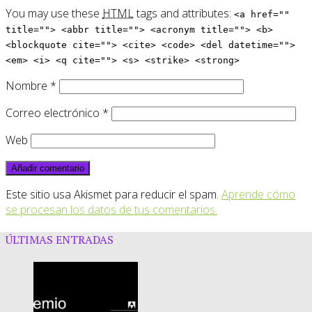
You may use these
HTML
tags and attributes:
<a href=""
title=""> <abbr title=""> <acronym title=""> <b>
<blockquote cite=""> <cite> <code> <del datetime="">
<em> <i> <q cite=""> <s> <strike> <strong>
Nombre
*
Correo electrónico
*
Web
Este sitio usa Akismet para reducir el spam.
Aprende cómo
se procesan los datos de tus comentarios.
ÚLTIMAS ENTRADAS