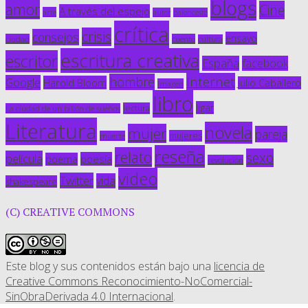
blogs
amor
Cine
A través del espejo
arte
autor
baloncesto
crítica
crisis
consejos
ensayo
ciudad
cuento
cultura
escritura creativa
escritor
España
facebook
Internet
hombre
Google
Harold Bloom
Julio Caballero
imagen
libro
ligar
lectura
La ciudad de un billón de sueños
Literatura
novela
mujer
pareja
mujeres
muerte
reseña
relato
sexo
película
poesía
poema
revolución
video
Twitter
vida
shakespeare
(C) CREATIVE COMMONS
Este blog y sus contenidos están bajo una
licencia de
Creative Commons Reconocimiento-NoComercial-
SinObraDerivada 4.0 Internacional
.