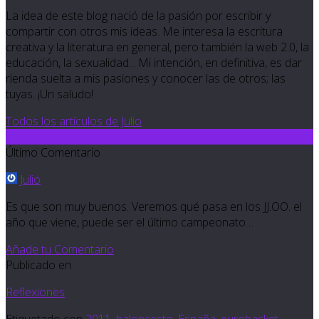
La idea de este blog nació de la pasión por escribir y
compartir con otros mis ideas. Me interesa la escritura
creativa y la literatura en general, pero también la web 2.0, la
educación, la sexualidad... Mi intención, en definitiva, es dar
rienda suelta a mis pasiones y conocer las de otros; las
tuyas. ¡Un saludo!
Todos los artículos de Julio
2
Último Comentario
Julio
Es que son muy buenos. Veremos qué pasa en los JJ.OO. el
año que viene, puede ser el último campeonato…
Añade tu Comentario
Publicado en
Reflexiones