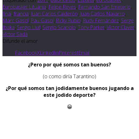
Etiquetado con
2011
,
baloncesto
,
España
,
eurobasket
,
Eurobasket Lituania
,
Felipe Reyes
,
Fernando San Emeterio
,
final
,
francia
,
Juan Carlos Calderón
,
Juan Carlos Navarro
,
Marc Gasol
,
Pau Gasol
,
Ricky Rubio
,
Rudy Fernández
,
Serge
Ibaka
,
Sergio Llull
,
Sergio Scariolo
,
Tony Parker
,
Víctor Claver
,
Víctor Sada
Difunde el amor
Facebook
X
LinkedIn
Pinterest
Email
¿Pero por qué somos tan buenos?
(o como diría Tarantino)
¿Por qué somos tan jodidamente buenos jugando a
este jodido deporte?
😀