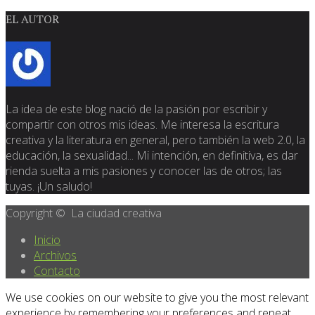
EL AUTOR
La idea de este blog nació de la pasión por escribir y
compartir con otros mis ideas. Me interesa la escritura
creativa y la literatura en general, pero también la web 2.0, la
educación, la sexualidad... Mi intención, en definitiva, es dar
rienda suelta a mis pasiones y conocer las de otros; las
tuyas. ¡Un saludo!
Copyright © La ciudad creativa
Inicio
Archivos
Contacto
We use cookies on our website to give you the most relevant
experience by remembering your preferences and repeat