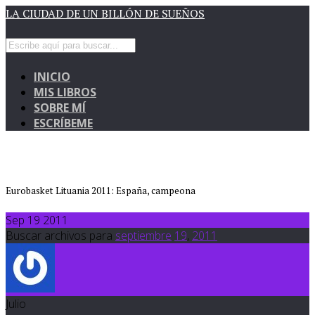
LA CIUDAD DE UN BILLÓN DE SUEÑOS
INICIO
MIS LIBROS
SOBRE MÍ
ESCRÍBEME
Eurobasket Lituania 2011: España, campeona
Sep 19 2011
Buscar archivos para
septiembre
19
,
2011
Julio