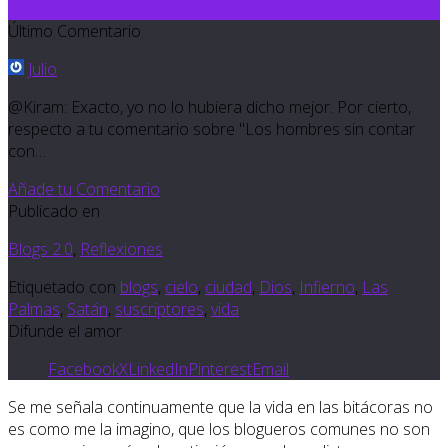
4
Último Comentario
Julio
@Kiram: Exacto, yo no lo hubiera dicho mejor. Por cierto,
respecto a tu comentario sobre "Los hombres sin contar
con…
Añade tu Comentario
Publicado en
Blogs 2.0
,
Reflexiones
Etiquetado con
blogs
,
cielo
,
ciudad
,
Dios
,
Infierno
,
Las
Palmas
,
Satán
,
suscriptores
,
vida
Difunde el amor
Facebook
X
LinkedIn
Pinterest
Email
Se me señala continuamente que la vida en las bitácoras no
es como me la imagino, que los blogueros comunes no son