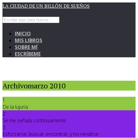
LA CIUDAD DE UN BILLÓN DE SUEÑOS
INICIO
MIS LIBROS
SOBRE MÍ
ESCRÍBEME
Archivomarzo 2010
1
De la lujuria
2
Se me señala continuamente
3
Esforzarse, buscar, encontrar, y no rendirse