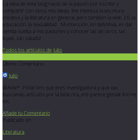
La idea de este blog nació de la pasión por escribir y
compartir con otros mis ideas. Me interesa la escritura
creativa y la literatura en general, pero también la web 2.0, la
educación, la sexualidad... Mi intención, en definitiva, es dar
rienda suelta a mis pasiones y conocer las de otros; las
tuyas. ¡Un saludo!
Todos los artículos de Julio
14
Último Comentario
Julio
@Anie*: ¡Hola! Veo que eres investigadora y que vas
buscando artículos por la bitácora, ¡me parece genial! Así me
los…
Añade tu Comentario
Publicado en
Literatura