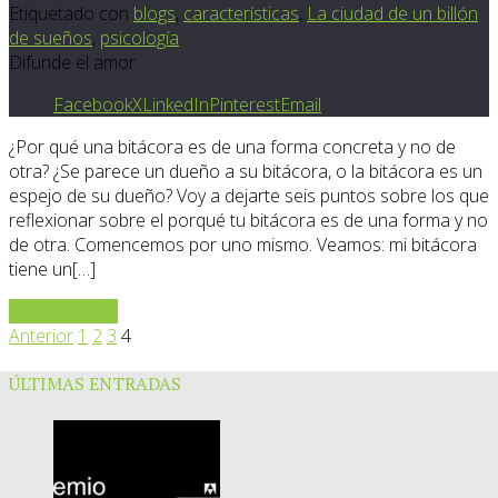
Etiquetado con
blogs
,
características
,
La ciudad de un billón
de sueños
,
psicología
Difunde el amor
Facebook
X
LinkedIn
Pinterest
Email
¿Por qué una bitácora es de una forma concreta y no de
otra? ¿Se parece un dueño a su bitácora, o la bitácora es un
espejo de su dueño? Voy a dejarte seis puntos sobre los que
reflexionar sobre el porqué tu bitácora es de una forma y no
de otra. Comencemos por uno mismo. Veamos: mi bitácora
tiene un[…]
Sigue leyendo
Anterior
1
2
3
4
ÚLTIMAS ENTRADAS