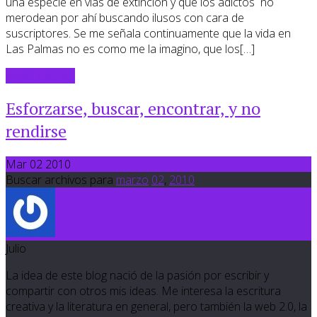
una especie en vías de extinción y que los adictos no
merodean por ahí buscando ilusos con cara de
suscriptores. Se me señala continuamente que la vida en
Las Palmas no es como me la imagino, que los[…]
Sigue leyendo
Esforzarse, buscar, encontrar, y no
rendirse
Mar 02 2010
Buscar archivos para
marzo
02
,
2010
Julio
La idea de este blog nació de la pasión por escribir y
compartir con otros mis ideas. Me interesa la escritura
creativa y la literatura en general, pero también la web 2.0, la