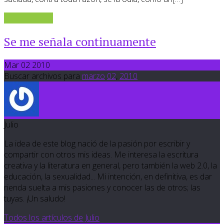
Sigue leyendo
Se me señala continuamente
Mar 02 2010
Buscar archivos para
marzo
02
,
2010
Julio
La idea de este blog nació de la pasión por escribir y
compartir con otros mis ideas. Me interesa la escritura
creativa y la literatura en general, pero también la web 2.0, la
educación, la sexualidad... Mi intención, en definitiva, es dar
rienda suelta a mis pasiones y conocer las de otros; las
tuyas. ¡Un saludo!
Todos los artículos de Julio