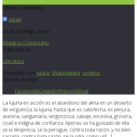
8
Último Comentario
daniel
asi es mi amigo, asi es
Añade tu Comentario
Publicado en
Literatura
Etiquetado con
lujuria
,
Shapeskeare
,
sonetos
Difunde el amor
Facebook
X
LinkedIn
Pinterest
Email
La lujuria en acción es el abandono del alma en un desierto
de vergüenza; la lujuria, hasta que es satisfecha, es perjura,
asesina, sanguinaria, vergonzosa, salvaje, excesiva, grosera,
cruel e indigna de confianza. Apenas se ha gustado de ella
se la desprecia, se la persigue, contra toda razón; y no bien
saciada, contra toda razón, se la odia, como un[…]