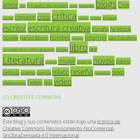
blogs
amor
Cine
A través del espejo
arte
autor
baloncesto
crítica
crisis
consejos
ensayo
ciudad
cuento
cultura
escritura creativa
escritor
España
facebook
Internet
hombre
Google
Harold Bloom
Julio Caballero
imagen
libro
ligar
lectura
La ciudad de un billón de sueños
Literatura
novela
mujer
pareja
mujeres
muerte
reseña
relato
sexo
película
poesía
poema
revolución
video
Twitter
vida
shakespeare
(C) CREATIVE COMMONS
Este blog y sus contenidos están bajo una
licencia de
Creative Commons Reconocimiento-NoComercial-
SinObraDerivada 4.0 Internacional
.