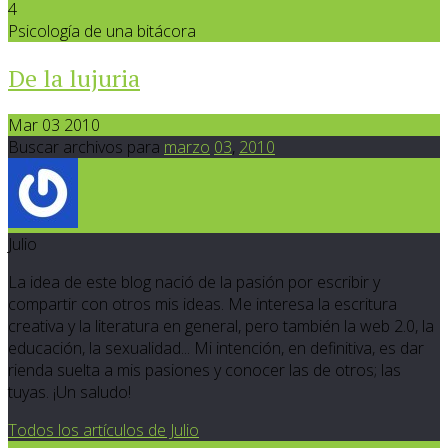
4
Psicología de una bitácora
De la lujuria
Mar 03 2010
Buscar archivos para
marzo
03
,
2010
Julio
La idea de este blog nació de la pasión por escribir y
compartir con otros mis ideas. Me interesa la escritura
creativa y la literatura en general, pero también la web 2.0, la
educación, la sexualidad... Mi intención, en definitiva, es dar
rienda suelta a mis pasiones y conocer las de otros; las
tuyas. ¡Un saludo!
Todos los artículos de Julio