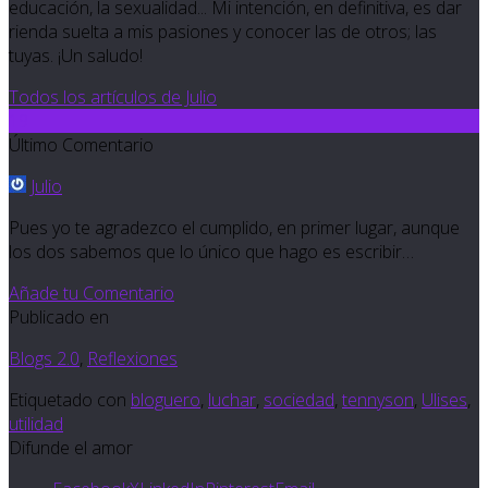
educación, la sexualidad... Mi intención, en definitiva, es dar
rienda suelta a mis pasiones y conocer las de otros; las
tuyas. ¡Un saludo!
Todos los artículos de Julio
19
Último Comentario
Julio
Pues yo te agradezco el cumplido, en primer lugar, aunque
los dos sabemos que lo único que hago es escribir…
Añade tu Comentario
Publicado en
Blogs 2.0
,
Reflexiones
Etiquetado con
bloguero
,
luchar
,
sociedad
,
tennyson
,
Ulises
,
utilidad
Difunde el amor