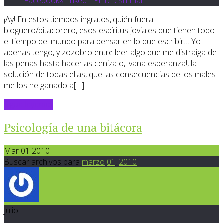
Facebook
X
LinkedIn
Pinterest
Email
¡Ay! En estos tiempos ingratos, quién fuera
bloguero/bitacorero, esos espíritus joviales que tienen todo
el tiempo del mundo para pensar en lo que escribir… Yo
apenas tengo, y zozobro entre leer algo que me distraiga de
las penas hasta hacerlas ceniza o, ¡vana esperanza!, la
solución de todas ellas, que las consecuencias de los males
me los he ganado a[…]
Sigue leyendo
Psicología de una bitácora
Mar 01 2010
Buscar archivos para
marzo
01
,
2010
Julio