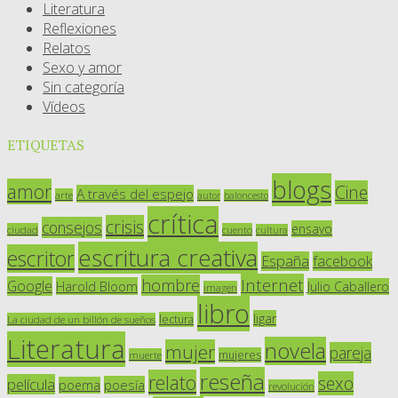
Literatura
Reflexiones
Relatos
Sexo y amor
Sin categoría
Vídeos
ETIQUETAS
blogs
amor
Cine
A través del espejo
arte
autor
baloncesto
crítica
crisis
consejos
ensayo
ciudad
cuento
cultura
escritura creativa
escritor
España
facebook
Internet
hombre
Google
Harold Bloom
Julio Caballero
imagen
libro
ligar
lectura
La ciudad de un billón de sueños
Literatura
novela
mujer
pareja
mujeres
muerte
reseña
relato
sexo
película
poesía
poema
revolución