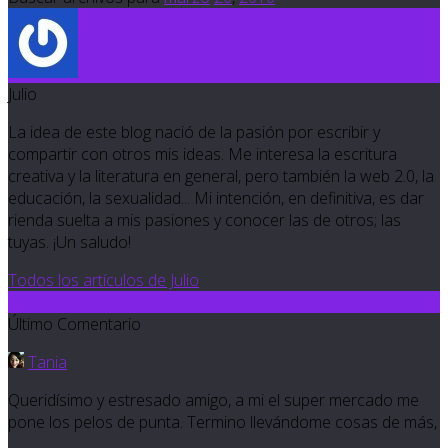
Julio
La idea de este blog nació de la pasión por escribir y
compartir con otros mis ideas. Me interesa la escritura
creativa y la literatura en general, pero también la web 2.0, la
educación, la sexualidad... Mi intención, en definitiva, es dar
rienda suelta a mis pasiones y conocer las de otros; las
tuyas. ¡Un saludo!
Todos los artículos de Julio
6
Último Comentario
Tania
Queridísimo y estresado amigo, a mi el super mercado me
pone los pelos de punta. Termino llevándome cosas de más,
…