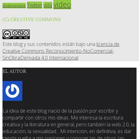
video
Twitter
vida
shakespeare
(C) CREATIVE COMMONS
Este blog y sus contenidos están bajo una
licencia de
Creative Commons Reconocimiento-NoComercial-
SinObraDerivada 4.0 Internacional
.
EL AUTOR
La idea de este blog nació de la pasión por escribir y
compartir con otros mis ideas. Me interesa la escritura
creativa y la literatura en general, pero también la web 2.0, la
educación, la sexualidad... Mi intención, en definitiva, es dar
rienda suelta a mis pasiones y conocer las de otros; las