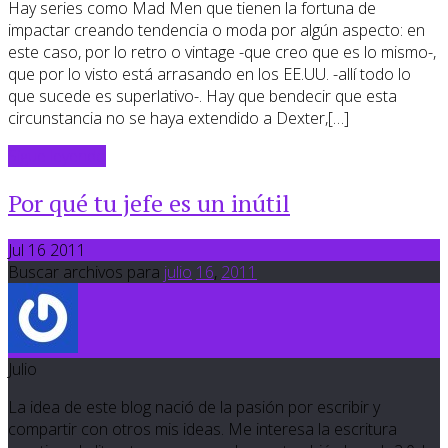
Hay series como Mad Men que tienen la fortuna de
impactar creando tendencia o moda por algún aspecto: en
este caso, por lo retro o vintage -que creo que es lo mismo-,
que por lo visto está arrasando en los EE.UU. -allí todo lo
que sucede es superlativo-. Hay que bendecir que esta
circunstancia no se haya extendido a Dexter,[…]
Sigue leyendo
Por qué tu jefe es un inútil
Jul 16 2011
Buscar archivos para
julio
16
,
2011
Julio
La idea de este blog nació de la pasión por escribir y
compartir con otros mis ideas. Me interesa la escritura