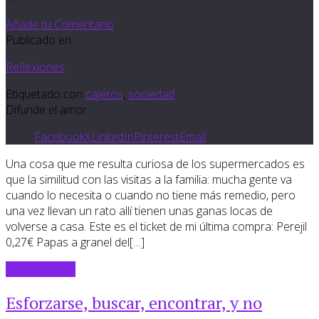
Añade tu Comentario
Publicado en
Reflexiones
Etiquetado con
cajeros
,
sociedad
Difunde el amor
Facebook
X
LinkedIn
Pinterest
Email
Una cosa que me resulta curiosa de los supermercados es
que la similitud con las visitas a la familia: mucha gente va
cuando lo necesita o cuando no tiene más remedio, pero
una vez llevan un rato allí tienen unas ganas locas de
volverse a casa. Este es el ticket de mi última compra: Perejil
0,27€ Papas a granel del[…]
Sigue leyendo
Esforzarse, buscar, encontrar, y no