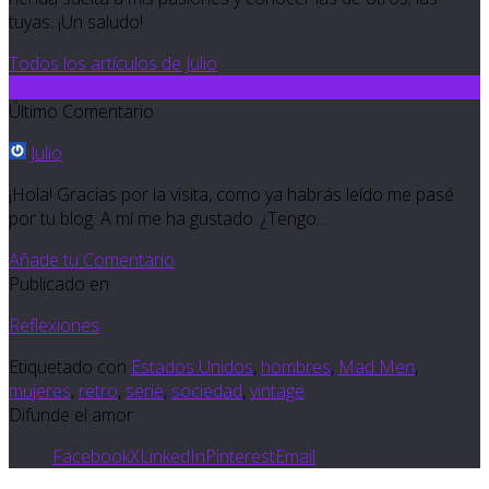
tuyas. ¡Un saludo!
Todos los artículos de Julio
8
Último Comentario
Julio
¡Hola! Gracias por la visita, como ya habrás leído me pasé
por tu blog. A mí me ha gustado. ¿Tengo…
Añade tu Comentario
Publicado en
Reflexiones
Etiquetado con
Estados Unidos
,
hombres
,
Mad Men
,
mujeres
,
retro
,
serie
,
sociedad
,
vintage
Difunde el amor
Facebook
X
LinkedIn
Pinterest
Email