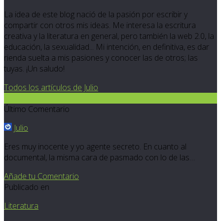
La idea de este blog nació de la pasión por escribir y
compartir con otros mis ideas. Me interesa la escritura
creativa y la literatura en general, pero también la web 2.0, la
educación, la sexualidad... Mi intención, en definitiva, es dar
rienda suelta a mis pasiones y conocer las de otros; las
tuyas. ¡Un saludo!
Todos los artículos de Julio
5
Último Comentario
Julio
Eres muy inocente y yo agente secreto. En cuanto al
documental, la misma cara de pasmado con lo de las…
Añade tu Comentario
Publicado en
Literatura