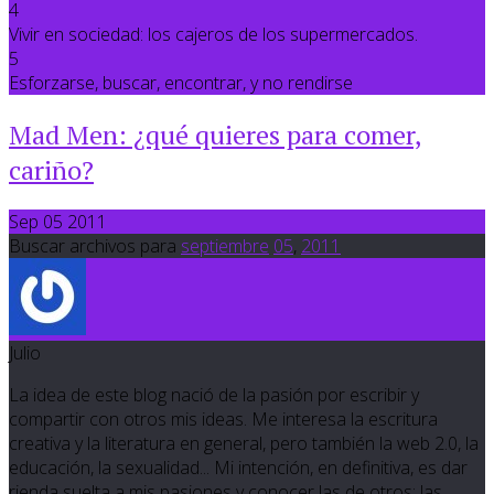
4
Vivir en sociedad: los cajeros de los supermercados.
5
Esforzarse, buscar, encontrar, y no rendirse
Mad Men: ¿qué quieres para comer,
cariño?
Sep 05 2011
Buscar archivos para
septiembre
05
,
2011
Julio
La idea de este blog nació de la pasión por escribir y
compartir con otros mis ideas. Me interesa la escritura
creativa y la literatura en general, pero también la web 2.0, la
educación, la sexualidad... Mi intención, en definitiva, es dar
rienda suelta a mis pasiones y conocer las de otros; las