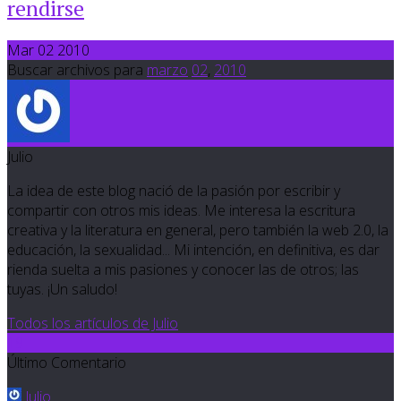
rendirse
Mar 02 2010
Buscar archivos para
marzo
02
,
2010
Julio
La idea de este blog nació de la pasión por escribir y
compartir con otros mis ideas. Me interesa la escritura
creativa y la literatura en general, pero también la web 2.0, la
educación, la sexualidad... Mi intención, en definitiva, es dar
rienda suelta a mis pasiones y conocer las de otros; las
tuyas. ¡Un saludo!
Todos los artículos de Julio
19
Último Comentario
Julio