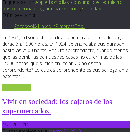
Etiquetado con
Apple
,
bombillas
,
consumo
,
decrecimiento
,
obsolescencia programada
,
residuos
,
sociedad
Difunde el amor
Facebook
X
LinkedIn
Pinterest
Email
En 1871, Edison daba a la luz su primera bombilla de larga
duración: 1500 horas. En 1924, se anunciaba que duraban
hasta las 2500 horas. Resulta sorprendente, cuando menos,
que las bombillas de nuestras casas no duren más de las
¡2.000 horas! que suelen anunciar. ¿O no es tan
sorprendente? Lo que es sorprendente es que se llegaran a
patentar[…]
Sigue leyendo
Vivir en sociedad: los cajeros de los
supermercados.
Mar 20 2010
Buscar archivos para
marzo
20
,
2010