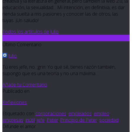
creativa y la literatura en general, pero también la web 2.0, la
educación, la sexualidad... Mi intención, en definitiva, es dar
rienda suelta a mis pasiones y conocer las de otros; las
tuyas. ¡Un saludo!
Todos los artículos de Julio
10
Último Comentario
Julio
Tú eres jefe, no. :grin: Yo qué sé, tienes razón también,
supongo que es una teoría y no una máxima…
Añade tu Comentario
Publicado en
Reflexiones
Etiquetado con
corporaciones
,
empleados
,
empleo
,
empresas
,
inútil
,
jefe
,
Peter
,
Principio de Peter
,
sociedad
Difunde el amor