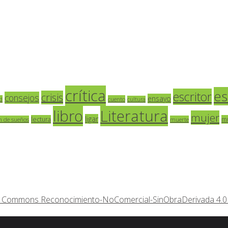
crítica
es
escritor
crisis
consejos
ensayo
d
cuento
cultura
libro
Literatura
mujer
ligar
lectura
m
n de sueños
muerte
ive Commons Reconocimiento-NoComercial-SinObraDerivada 4.0 