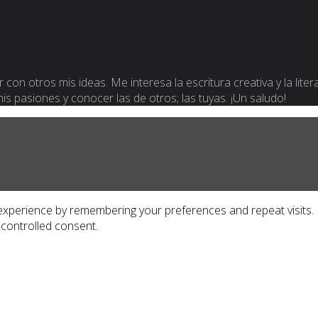
 con otros mis ideas. Me interesa la escritura creativa y la lite
 mis pasiones y conocer las de otros; las tuyas. ¡Un saludo!
xperience by remembering your preferences and repeat visits. By
 controlled consent.