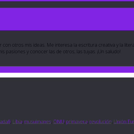
 con otros mis ideas. Me interesa la escritura creativa y la lite
 mis pasiones y conocer las de otros; las tuyas. ¡Un saludo!
adafi
,
Libia
,
musulmanes
,
ONU
,
primavera
,
revolución
,
Unión Eu