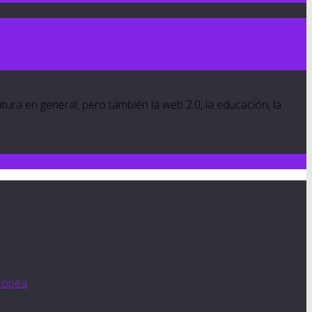
ratura en general, pero también la web 2.0, la educación, la
ropea