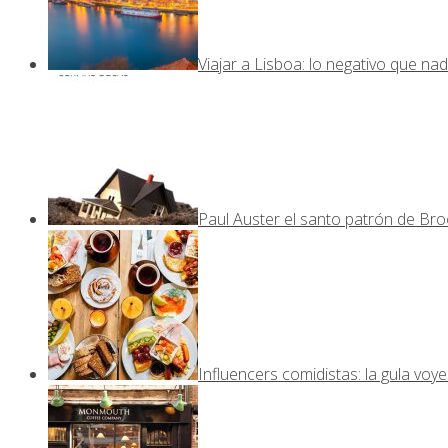
Viajar a Lisboa: lo negativo que nad
Paul Auster el santo patrón de Bro
Influencers comidistas: la gula voy