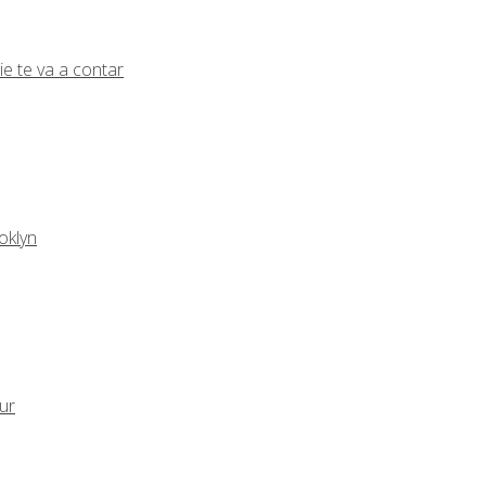
ie te va a contar
oklyn
eur