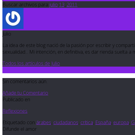
Buscar archivos para
julio
13
,
2011
Julio
La idea de este blog nació de la pasión por escribir y compartir
sexualidad... Mi intención, en definitiva, es dar rienda suelta a
Todos los artículos de Julio
0
Sin comentarios aún.
Añade tu Comentario
Publicado en
Reflexiones
Etiquetado con
árabes
,
ciudadanos
,
crítica
,
España
,
europa
,
G
Difunde el amor