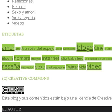
Reflexiones
Relatos
Sexo y amor
Sin categoría
Vídeos
ETIQUETAS
blogs
amor
Cine
A través del espejo
arte
ciuda
autor
baloncesto
Internet
hombre
Bloom
Julio Caballero
imagen
La ciudad de un billó
reseña
video
sexo
Twitter
vida
shakespeare
revolución
(C) CREATIVE COMMONS
Este blog y sus contenidos están bajo una
licencia de Creat
EL AUTOR