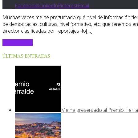
Facebook
X
LinkedIn
Pinterest
Email
Muchas veces me he preguntado qué nivel de información tie
de democracias, culturas, nivel formativo, etc. que tenemos
director clasificadas por reportajes -lo[…]
Sigue leyendo
ÚLTIMAS ENTRADAS
Me he presentado al Premio Herra