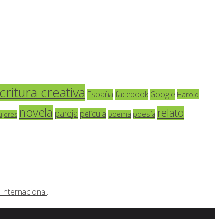
critura creativa
España
facebook
Google
Harold
novela
relato
pareja
película
poesía
poema
ujeres
Internacional
.