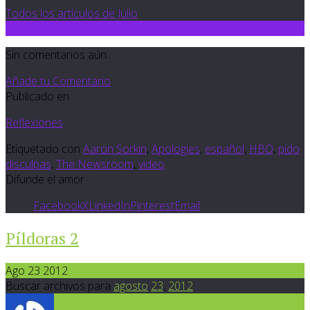
Todos los artículos de Julio
0
Sin comentarios aún.
Añade tu Comentario
Publicado en
Reflexiones
Etiquetado con
Aaron Sorkin
,
Apologies
,
español
,
HBO
,
pido
disculpas
,
The Newsroom
,
video
Difunde el amor
Facebook
X
LinkedIn
Pinterest
Email
Píldoras 2
Ago 23 2012
Buscar archivos para
agosto
23
,
2012