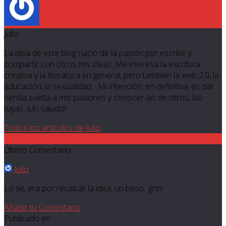
Julio
La idea de este blog nació de la pasión por escribir y
compartir con otros mis ideas. Me interesa la escritura
creativa y la literatura en general, pero también la web 2.0, la
educación, la sexualidad... Mi intención, en definitiva, es dar
rienda suelta a mis pasiones y conocer las de otros; las
tuyas. ¡Un saludo!
Todos los artículos de Julio
4
Último Comentario
Julio
Lo sé, era por recalcar la idea, un beso. :grin:
Añade tu Comentario
Publicado en