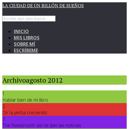
LA CIUDAD DE UN BILLÓN DE SUEÑOS
INICIO
MIS LIBROS
SOBRE MÍ
ESCRÍBEME
Archivoagosto 2012
1
Hablar bien de mi libro
2
Oir la yerba creciendo
3
The Newsroom: así se dan las noticias