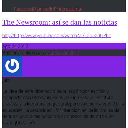
Facebook
X
LinkedIn
Pinterest
Email
The Newsroom: así se dan las noticias
http://http://www.youtube.com/watch?v=OC-uKCjUPbc
Ago 24 2012
Buscar archivos para
agosto
24
,
2012
Julio
La idea de este blog nació de la pasión por escribir y
compartir con otros mis ideas. Me interesa la escritura
creativa y la literatura en general, pero también la web 2.0, la
educación, la sexualidad... Mi intención, en definitiva, es dar
rienda suelta a mis pasiones y conocer las de otros; las
tuyas. ¡Un saludo!