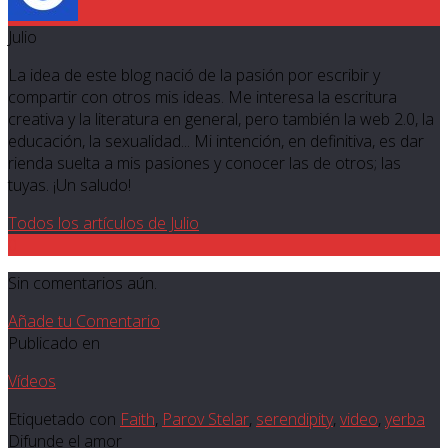
Julio
La idea de este blog nació de la pasión por escribir y
compartir con otros mis ideas. Me interesa la escritura
creativa y la literatura en general, pero también la web 2.0, la
educación, la sexualidad... Mi intención, en definitiva, es dar
rienda suelta a mis pasiones y conocer las de otros; las
tuyas. ¡Un saludo!
Todos los artículos de Julio
0
Sin comentarios aún.
Añade tu Comentario
Publicado en
Vídeos
Etiquetado con
Faith
,
Parov Stelar
,
serendipity
,
video
,
yerba
Difunde el amor