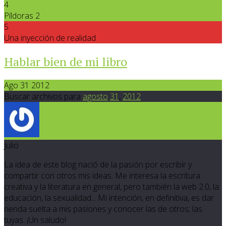
4
Píldoras 2
5
Una inyección de realidad
Hablar bien de mi libro
Ago 31 2012
Buscar archivos para
agosto
31
,
2012
Julio
La idea de este blog nació de la pasión por escribir y
compartir con otros mis ideas. Me interesa la escritura
creativa y la literatura en general, pero también la web 2.0, la
educación, la sexualidad... Mi intención, en definitiva, es dar
rienda suelta a mis pasiones y conocer las de otros; las
tuyas. ¡Un saludo!