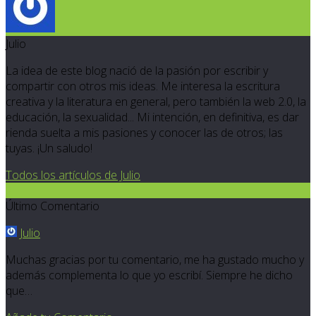
Julio
La idea de este blog nació de la pasión por escribir y
compartir con otros mis ideas. Me interesa la escritura
creativa y la literatura en general, pero también la web 2.0, la
educación, la sexualidad... Mi intención, en definitiva, es dar
rienda suelta a mis pasiones y conocer las de otros; las
tuyas. ¡Un saludo!
Todos los artículos de Julio
2
Último Comentario
Julio
Muchas gracias por tu comentario, me ha gustado mucho y
además complementa lo que yo escribí. Siempre he dicho
que…