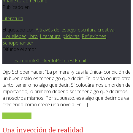
Añade tu Comentario
Publicado en
Literatura
Etiquetado con
A través del espejo
,
escritura creativa
,
Houellebec
,
libro
,
Literatura
,
píldoras
,
Reflexiones
,
Schopenahuer
Difunde el amor
Facebook
X
LinkedIn
Pinterest
Email
Dijo Schopenhauer: “La primera -y casi la única- condición de
un buen estilo es tener algo que decir”. En la vida ocurre otro
tanto: tener o no algo que decir. Si colocáramos un orden de
importancia, lo primero debería ser tener algo que decirnos
a nosotros mismos. Por supuesto, ese algo que decirnos va
creciendo como crece una novela. En[…]
Sigue leyendo
Una inyección de realidad