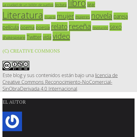
libro
ligar
lectura
La ciudad de un billón de sueños
Literatura
novela
mujer
pareja
mujeres
muerte
reseña
relato
sexo
película
poesía
poema
revolución
video
Twitter
vida
shakespeare
(C) CREATIVE COMMONS
Este blog y sus contenidos están bajo una
licencia de
Creative Commons Reconocimiento-NoComercial-
SinObraDerivada 4.0 Internacional
.
EL AUTOR