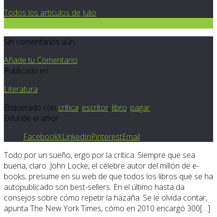
Todos los artículos de Julio
0
Sin comentarios aún.
Añade tu Comentario
Publicado en
Literatura
Etiquetado con
crítica
,
escritor
,
libro
,
pagar
Difunde el amor
Facebook
X
LinkedIn
Pinterest
Email
Todo por un sueño, ergo por la crítica. Siempre que sea
buena, claro. John Locke, el célebre autor del millón de e-
books, presume en su web de que todos los libros que se ha
autopublicado son best-sellers. En el último hasta da
consejos sobre cómo repetir la hazaña. Se le olvida contar,
apunta The New York Times, cómo en 2010 encargó 300[…]