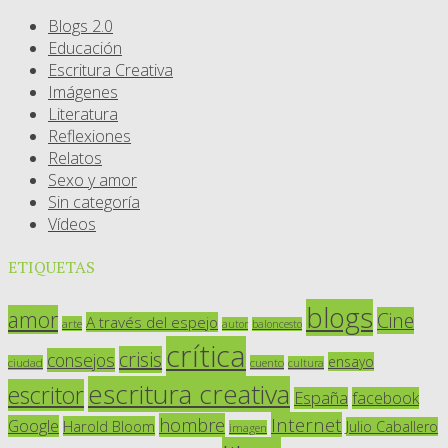
Blogs 2.0
Educación
Escritura Creativa
Imágenes
Literatura
Reflexiones
Relatos
Sexo y amor
Sin categoría
Vídeos
ETIQUETAS
blogs
amor
Cine
A través del espejo
arte
autor
baloncesto
crítica
crisis
consejos
ensayo
ciudad
cuento
cultura
escritura creativa
escritor
España
facebook
Internet
hombre
Google
Harold Bloom
Julio Caballero
imagen