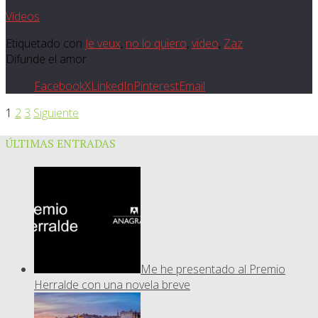
Vídeos
Etiquetado con
Je veux
,
no lo quiero
,
video
,
Zaz
Difunde el amor
Facebook
X
LinkedIn
Pinterest
Email
1
2
3
Siguiente
ÚLTIMAS ENTRADAS
Me he presentado al Premio
Herralde con una novela breve