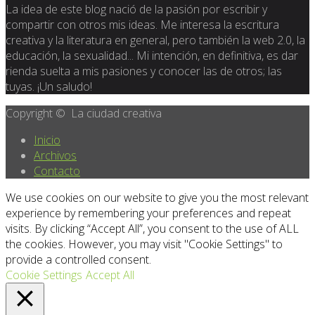
La idea de este blog nació de la pasión por escribir y
compartir con otros mis ideas. Me interesa la escritura
creativa y la literatura en general, pero también la web 2.0, la
educación, la sexualidad... Mi intención, en definitiva, es dar
rienda suelta a mis pasiones y conocer las de otros; las
tuyas. ¡Un saludo!
Copyright © La ciudad creativa
Inicio
Archivos
Contacto
We use cookies on our website to give you the most relevant
experience by remembering your preferences and repeat
visits. By clicking “Accept All”, you consent to the use of ALL
the cookies. However, you may visit "Cookie Settings" to
provide a controlled consent.
Cookie Settings
Accept All