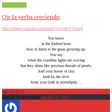
Sigue leyendo
Oir la yerba creciendo
http://www.youtube.com/watch?v=mjjcl1hjmg4
You know
in the darkest hour
how to listen to the grass growing up.
You say
when the coastline lights are waving
that they shine like precious threads of pearls.
And your house of clay
built by the river
hosts your faith in serendipity…
Ago 27 2012
Buscar archivos para
agosto
27
,
2012