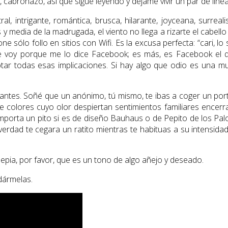
, cabronazo, así que sigue leyendo y déjame vivir un par de líne
intrigante, romántica, brusca, hilarante, joyceana, surrealis
y media de la madrugada, el viento no llega a rizarte el cabello 
e sólo follo en sitios con Wifi. Es la excusa perfecta: “cari, 
e voy porque me lo dice Facebook; es más, es Facebook el que
tar todas esas implicaciones. Si hay algo que odio es una muj
s. Soñé que un anónimo, tú mismo, te ibas a coger un portátil
s de colores cuyo olor despiertan sentimientos familiares enc
porta un pito si es de diseño Bauhaus o de Pepito de los Palot
 verdad te cegara un ratito mientras te habituas a su intensidad
 sepia, por favor, que es un tono de algo añejo y deseado.
dármelas.