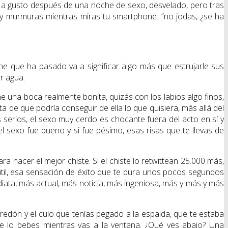
n a gusto después de una noche de sexo, desvelado, pero tras
 y murmuras mientras miras tu smartphone: “no jodas, ¿se ha
e que ha pasado va a significar algo más que estrujarle sus
r agua.
 una boca realmente bonita, quizás con los labios algo finos,
de que podría conseguir de ella lo que quisiera, más allá del
 serios, el sexo muy cerdo es chocante fuera del acto en sí y
el sexo fue bueno y si fue pésimo, esas risas que te llevas de
 hacer el mejor chiste. Si el chiste lo retwittean 25.000 más,
útil, esa sensación de éxito que te dura unos pocos segundos
ediata, más actual, más noticia, más ingeniosa, más y más y más
edón y el culo que tenías pegado a la espalda, que te estaba
 te lo bebes mientras vas a la ventana. ¿Qué ves abajo? Una