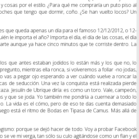
y cosas por el estilo. ¿Para qué me compraría un puto piso al
noches que tengo que dormir, coño. ¿Se han vuelto locos? Un
es que queda apenas un día para el famoso 12/12/2012, o 12-
le importa el año? Importa el día, el día de las cosas, el día
arte aunque ya hace cinco minutos que te corriste dentro. La
e los que antes estaban jodidos lo están más y los que no, lo
regunto, mientras ella ronca, si volveremos a follar -no jodas,
no vas a pegar ojo esperando a ver cuándo vuelve a roncar la
cas de seducción. Una vez la conquista está realizada pierde
a. Jesulín de Ubrique diría: es como un toro. Vale, campeón,
s y que se joda. Yo también me pondría a cuernear a todo lo
cómo. La vida es el cómo, pero de eso te das cuenta demasiado
y luego está el ritmo de Bodas en Tipasa de Camus. Más allá de
ilogismo: porque se dejó hacer de todo. Voy a probar Facebook
o se ve mi verga, tan sólo su culo agitándose como un flan y el