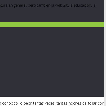
ratura en general, pero también la web 2.0, la educación, la
conocido lo peor tantas veces, tantas noches de follar con