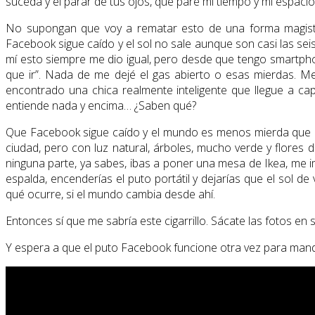
suceda y el parar de tus ojos, que pare mi tiempo y mi espacio
No supongan que voy a rematar esto de una forma magistral, 
Facebook sigue caído y el sol no sale aunque son casi las seis 
mí esto siempre me dio igual, pero desde que tengo smartphon
que ir”. Nada de me dejé el gas abierto o esas mierdas. M
encontrado una chica realmente inteligente que llegue a cap
entiende nada y encima… ¿Saben qué?
Que Facebook sigue caído y el mundo es menos mierda que ante
ciudad, pero con luz natural, árboles, mucho verde y flore
ninguna parte, ya sabes, ibas a poner una mesa de Ikea, me im
espalda, encenderías el puto portátil y dejarías que el sol de
qué ocurre, si el mundo cambia desde ahí.
Entonces sí que me sabría este cigarrillo. Sácate las fotos en
Y espera a que el puto Facebook funcione otra vez para man