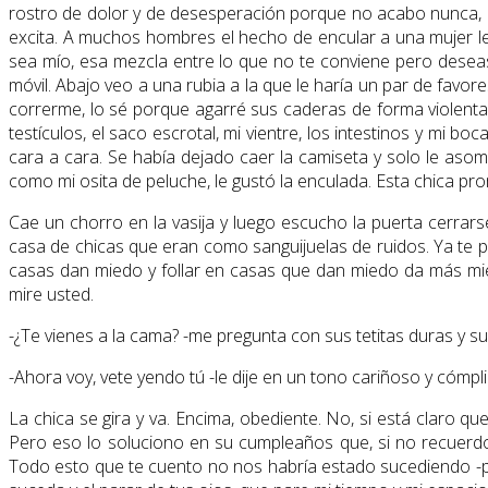
rostro de dolor y de desesperación porque no acabo nunca, 
excita. A muchos hombres el hecho de encular a una mujer les
sea mío, esa mezcla entre lo que no te conviene pero desea
móvil. Abajo veo a una rubia a la que le haría un par de favore
correrme, lo sé porque agarré sus caderas de forma violenta 
testículos, el saco escrotal, mi vientre, los intestinos y mi
cara a cara. Se había dejado caer la camiseta y solo le as
como mi osita de peluche, le gustó la enculada. Esta chica pr
Cae un chorro en la vasija y luego escucho la puerta cerrar
casa de chicas que eran como sanguijuelas de ruidos. Ya te 
casas dan miedo y follar en casas que dan miedo da más mie
mire usted.
-¿Te vienes a la cama? -me pregunta con sus tetitas duras y 
-Ahora voy, vete yendo tú -le dije en un tono cariñoso y cómplic
La chica se gira y va. Encima, obediente. No, si está claro 
Pero eso lo soluciono en su cumpleaños que, si no recuerdo
Todo esto que te cuento no nos habría estado sucediendo -po