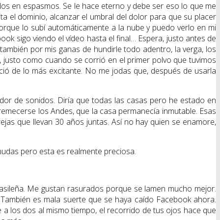
dos en espasmos. Se le hace eterno y debe ser eso lo que me
a el dominio, alcanzar el umbral del dolor para que su placer
orque lo subí automáticamente a la nube y puedo verlo en mi
book sigo viendo el vídeo hasta el final… Espera, justo antes de
también por mis ganas de hundirle todo adentro, la verga, los
os, justo como cuando se corrió en el primer polvo que tuvimos
ció de lo más excitante. No me jodas que, después de usarla
ador de sonidos. Diría que todas las casas pero he estado en
tremecerse los Andes, que la casa permanecía inmutable. Esas
jas que llevan 30 años juntas. Así no hay quien se enamore,
nudas pero esta es realmente preciosa.
n brasileña. Me gustan rasurados porque se lamen mucho mejor.
í. También es mala suerte que se haya caído Facebook ahora.
a los dos al mismo tiempo, el recorrido de tus ojos hace que