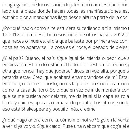
congregación de locos haciendo jaleo con carteles que ponen 
lado de la plaza donde hacen todas las manifestaciones est
extraño olor a mandarinas llega desde alguna parte de la coci
¿Por qué hablo como si te estuviera sucediendo a ti al mis
12-2012 o como escriben esos locos de otros países, 2012-12-1
que naces o mueres, el día que bailaste por primera vez con
cosa es no apartarse. La cosa es el roce, el pegado de piele
¿Y el país? Bueno, el país sigue igual de mierda o peor que 
empiezan a estar o lo están del todo. La cuestión se reduce, p
otra que ronca, “hay que joderse” dices en voz alta, porque
petarda esta-. Creo que acabará enamorándose de mí. Esta ve
emoción, reconozcámoslo, no es la posesión sino el camino q
como la caza del toro. Solo que en vez de ir de montería c
que se me pusiera por delante, me da igual si la capa es roj
tarde y quieres apurarla demasiado pronto. Los ritmos son los
eso está Shakespeare y poquito más, creéme.
¿Y qué hago ahora con ella, cómo me motivo? Sigo en la venta
a ver si ya volvió. Sigue caído. Puse una webcam que cogía el 