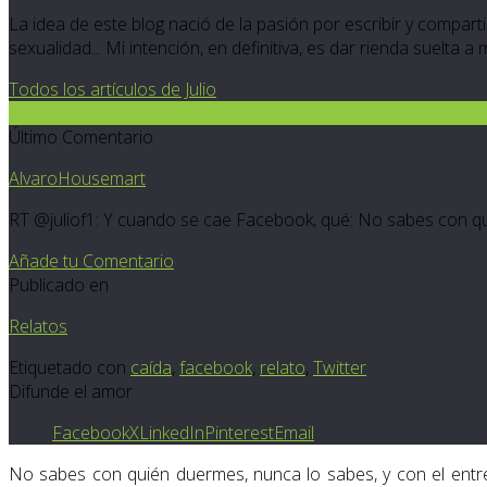
La idea de este blog nació de la pasión por escribir y compartir
sexualidad... Mi intención, en definitiva, es dar rienda suelta a
Todos los artículos de Julio
5
Último Comentario
AlvaroHousemart
RT @juliof1: Y cuando se cae Facebook, qué: No sabes con quié
Añade tu Comentario
Publicado en
Relatos
Etiquetado con
caída
,
facebook
,
relato
,
Twitter
Difunde el amor
Facebook
X
LinkedIn
Pinterest
Email
No sabes con quién duermes, nunca lo sabes, y con el entr