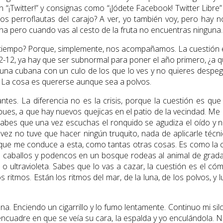
“¡Twitter!” y consignas como “¡Jódete Facebook! Twitter Libre” 
os perroflautas del carajo? A ver, yo también voy, pero hay 
na pero cuando vas al cesto de la fruta no encuentras ninguna.
mo tiempo? Porque, simplemente, nos acompañamos. La cuestión 
2, ya hay que ser subnormal para poner el año primero, ¿a quién 
 una cubana con un culo de los que lo ves y no quieres despeg
s. La cosa es quererse aunque sea a polvos.
antes. La diferencia no es la crisis, porque la cuestión es qu
ues, a que hay nuevos quejicas en el patio de la vecindad. Me p
 sabes que una vez escuchas el ronquido se agudiza el oído y 
z no tuve que hacer ningún truquito, nada de aplicarle técni
ue me conduce a esta, como tantas otras cosas. Es como la caz
on caballos y podencos en un bosque rodeas al animal de grada
a o ultravioleta. Sabes que lo vas a cazar, la cuestión es el 
 ritmos. Están los ritmos del mar, de la luna, de los polvos, 
na. Enciendo un cigarrillo y lo fumo lentamente. Continuo mi s
encuadre en que se veía su cara, la espalda y yo enculándola. N