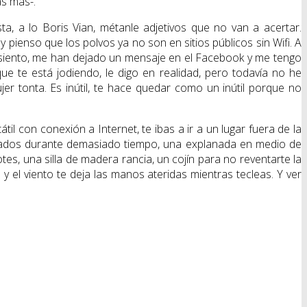
as más-.
ta, a lo Boris Vian, métanle adjetivos que no van a acertar.
y pienso que los polvos ya no son en sitios públicos sin Wifi. A
lo siento, me han dejado un mensaje en el Facebook y me tengo
 te está jodiendo, le digo en realidad, pero todavía no he
er tonta. Es inútil, te hace quedar como un inútil porque no
 con conexión a Internet, te ibas a ir a un lugar fuera de la
errados durante demasiado tiempo, una explanada en medio de
es, una silla de madera rancia, un cojín para no reventarte la
 y el viento te deja las manos ateridas mientras tecleas. Y ver