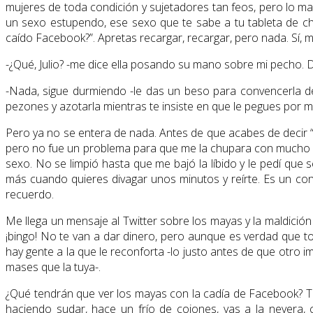
mujeres de toda condición y sujetadores tan feos, pero lo m
un sexo estupendo, ese sexo que te sabe a tu tableta de ch
caído Facebook?”. Apretas recargar, recargar, pero nada. Sí, me
-¿Qué, Julio? -me dice ella posando su mano sobre mi pecho. 
-Nada, sigue durmiendo -le das un beso para convencerla de
pezones y azotarla mientras te insiste en que le pegues por 
Pero ya no se entera de nada. Antes de que acabes de decir “
pero no fue un problema para que me la chupara con mucho art
sexo. No se limpió hasta que me bajó la líbido y le pedí que
más cuando quieres divagar unos minutos y reírte. Es un conse
recuerdo.
Me llega un mensaje al Twitter sobre los mayas y la maldición
¡bingo! No te van a dar dinero, pero aunque es verdad que t
hay gente a la que le reconforta -lo justo antes de que otro i
mases que la tuya-.
¿Qué tendrán que ver los mayas con la cadía de Facebook? Te
haciendo sudar, hace un frío de cojones, vas a la nevera, 