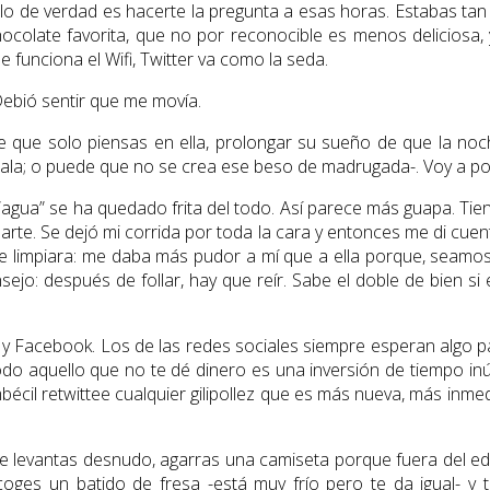
alo de verdad es hacerte la pregunta a esas horas. Estabas ta
ocolate favorita, que no por reconocible es menos deliciosa,
 funciona el Wifi, Twitter va como la seda.
Debió sentir que me movía.
 que solo piensas en ella, prolongar su sueño de que la noch
mala; o puede que no se crea ese beso de madrugada-. Voy a po
agua” se ha quedado frita del todo. Así parece más guapa. Tiene
e. Se dejó mi corrida por toda la cara y entonces me di cuenta 
 se limpiara: me daba más pudor a mí que a ella porque, seamos
jo: después de follar, hay que reír. Sabe el doble de bien si 
 y Facebook. Los de las redes sociales siempre esperan algo para
odo aquello que no te dé dinero es una inversión de tiempo in
mbécil retwittee cualquier gilipollez que es más nueva, más inm
 levantas desnudo, agarras una camiseta porque fuera del edr
coges un batido de fresa -está muy frío pero te da igual- y