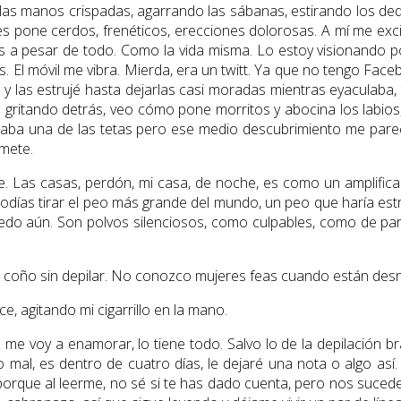
las manos crispadas, agarrando las sábanas, estirando los de
 pone cerdos, frenéticos, erecciones dolorosas. A mí me excit
s a pesar de todo. Como la vida misma. Lo estoy visionando p
s. El móvil me vibra. Mierda, era un twitt. Ya que no tengo Face
y las estrujé hasta dejarlas casi moradas mientras eyaculaba, 
 boca gritando detrás, veo cómo pone morritos y abocina los labi
omaba una de las tetas pero ese medio descubrimiento me pare
omete.
se. Las casas, perdón, mi casa, de noche, es como un amplific
podías tirar el peo más grande del mundo, un peo que haría es
do aún. Son polvos silenciosos, como culpables, como de pare
su coño sin depilar. No conozco mujeres feas cuando están des
e, agitando mi cigarrillo en la mano.
que me voy a enamorar, lo tiene todo. Salvo lo de la depilació
 mal, es dentro de cuatro días, le dejaré una nota o algo as
rque al leerme, no sé si te has dado cuenta, pero nos sucede 