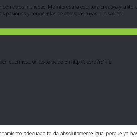
 con otros mis ideas. Me interesa la escritura creativa y la lite
 mis pasiones y conocer las de otros; las tuyas. ¡Un saludo!
n duermes... un texto ácido en http://t.co/o7iE1PLl
enamiento adecuado te da absolutamente igual porque ya has 