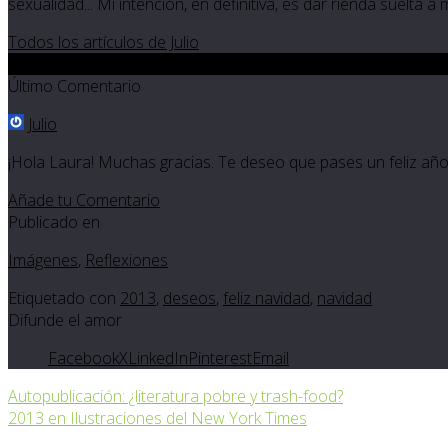
sexualidad... Mi intención, en definitiva, es dar rienda suelta a
Todos los artículos de Julio
2
Último Comentario
Julio
¡Hola Laura! Muchas gracias. Te deseo que pases un feliz añ
Añade tu Comentario
Publicado en
Imágenes
,
Reflexiones
Etiquetado con
2013
,
deseos
,
feliz navidad
,
navidad
Difunde el amor
Facebook
X
LinkedIn
Pinterest
Email
Autopublicación: ¿literatura pobre y trash-food?
2013 en Ilustraciones del New York Times