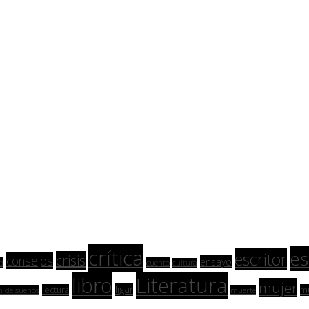
crítica
es
escritor
crisis
consejos
ensayo
d
cuento
cultura
libro
Literatura
mujer
ligar
lectura
m
n de sueños
muerte