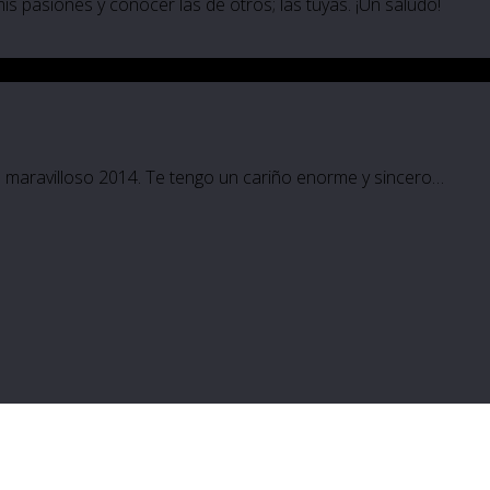
 mis pasiones y conocer las de otros; las tuyas. ¡Un saludo!
o maravilloso 2014. Te tengo un cariño enorme y sincero…