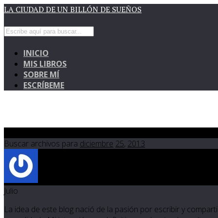
LA CIUDAD DE UN BILLÓN DE SUEÑOS
INICIO
MIS LIBROS
SOBRE MÍ
ESCRÍBEME
Dic 25 2013
Buscar archivos para
diciembre
25
,
2013
Julio
La idea de este blog nació de la pasión por escribir y compartir