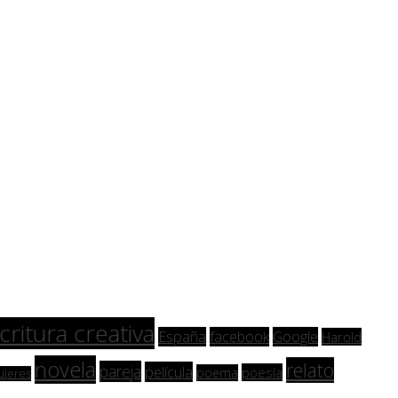
critura creativa
España
facebook
Google
Harold
novela
relato
pareja
película
poesía
poema
ujeres