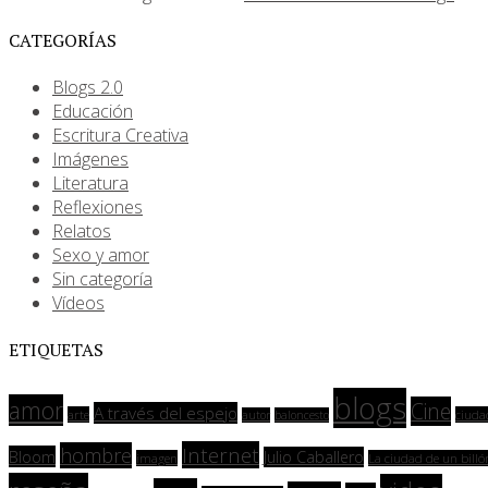
CATEGORÍAS
Blogs 2.0
Educación
Escritura Creativa
Imágenes
Literatura
Reflexiones
Relatos
Sexo y amor
Sin categoría
Vídeos
ETIQUETAS
blogs
amor
Cine
A través del espejo
arte
ciuda
autor
baloncesto
Internet
hombre
Bloom
Julio Caballero
imagen
La ciudad de un billó