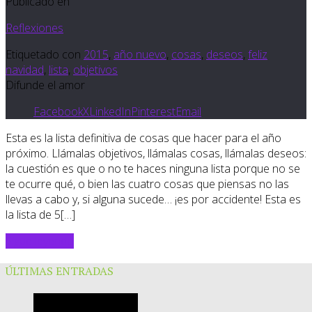
Publicado en
Reflexiones
Etiquetado con
2015
,
año nuevo
,
cosas
,
deseos
,
feliz
navidad
,
lista
,
objetivos
Difunde el amor
Facebook
X
LinkedIn
Pinterest
Email
Esta es la lista definitiva de cosas que hacer para el año
próximo. Llámalas objetivos, llámalas cosas, llámalas deseos:
la cuestión es que o no te haces ninguna lista porque no se
te ocurre qué, o bien las cuatro cosas que piensas no las
llevas a cabo y, si alguna sucede… ¡es por accidente! Esta es
la lista de 5[…]
Sigue leyendo
ÚLTIMAS ENTRADAS