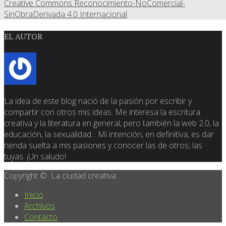
Creative Commons Reconocimiento-NoComercial-
SinObraDerivada 4.0 Internacional
.
EL AUTOR
La idea de este blog nació de la pasión por escribir y
compartir con otros mis ideas. Me interesa la escritura
creativa y la literatura en general, pero también la web 2.0, la
educación, la sexualidad... Mi intención, en definitiva, es dar
rienda suelta a mis pasiones y conocer las de otros; las
tuyas. ¡Un saludo!
Copyright © La ciudad creativa
Inicio
Archivos
Contacto