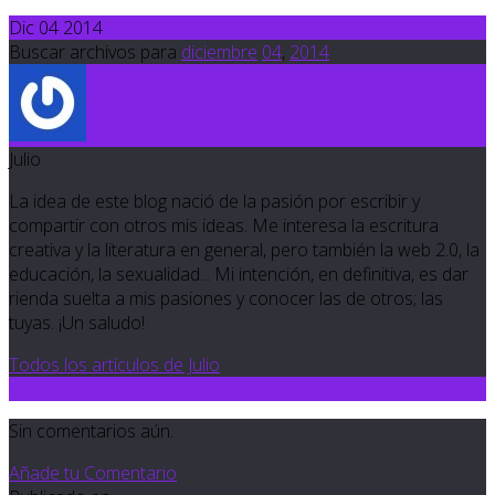
Dic 04 2014
Buscar archivos para
diciembre
04
,
2014
Julio
La idea de este blog nació de la pasión por escribir y
compartir con otros mis ideas. Me interesa la escritura
creativa y la literatura en general, pero también la web 2.0, la
educación, la sexualidad... Mi intención, en definitiva, es dar
rienda suelta a mis pasiones y conocer las de otros; las
tuyas. ¡Un saludo!
Todos los artículos de Julio
0
Sin comentarios aún.
Añade tu Comentario