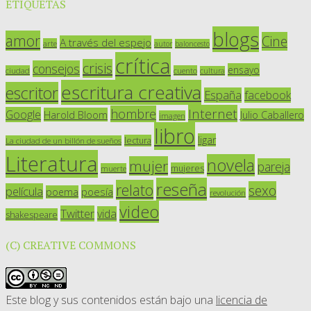
ETIQUETAS
blogs
amor
Cine
A través del espejo
arte
autor
baloncesto
crítica
crisis
consejos
ensayo
ciudad
cuento
cultura
escritura creativa
escritor
España
facebook
Internet
hombre
Google
Harold Bloom
Julio Caballero
imagen
libro
ligar
lectura
La ciudad de un billón de sueños
Literatura
novela
mujer
pareja
mujeres
muerte
reseña
relato
sexo
película
poesía
poema
revolución
video
Twitter
vida
shakespeare
(C) CREATIVE COMMONS
Este blog y sus contenidos están bajo una
licencia de