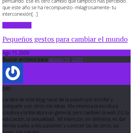
pensando. Ese es otro cambio que tampoco has percibido:
que este año se ha recompuesto -milagrosamente- tu
interconexión[…]
Sigue leyendo
Pequeños gestos para cambiar el mundo
Ago 15 2009
Buscar archivos para
agosto
15
,
2009
Julio
La idea de este blog nació de la pasión por escribir y
compartir con otros mis ideas. Me interesa la escritura
creativa y la literatura en general, pero también la web 2.0, la
educación, la sexualidad... Mi intención, en definitiva, es dar
rienda suelta a mis pasiones y conocer las de otros; las
tuyas. ¡Un saludo!