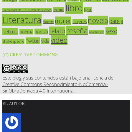
libro
ligar
lectura
La ciudad de un billón de sueños
Literatura
novela
mujer
pareja
mujeres
muerte
reseña
relato
sexo
película
poesía
poema
revolución
video
Twitter
vida
shakespeare
(C) CREATIVE COMMONS
Este blog y sus contenidos están bajo una
licencia de
Creative Commons Reconocimiento-NoComercial-
SinObraDerivada 4.0 Internacional
.
EL AUTOR