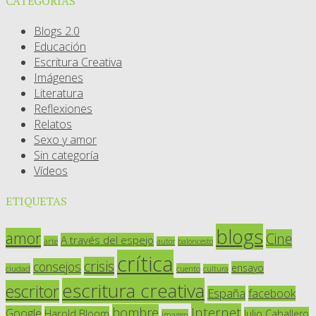
CATEGORÍAS
Blogs 2.0
Educación
Escritura Creativa
Imágenes
Literatura
Reflexiones
Relatos
Sexo y amor
Sin categoría
Vídeos
ETIQUETAS
blogs
amor
Cine
A través del espejo
arte
autor
baloncesto
crítica
crisis
consejos
ensayo
ciudad
cuento
cultura
escritura creativa
escritor
España
facebook
Internet
hombre
Google
Harold Bloom
Julio Caballero
imagen