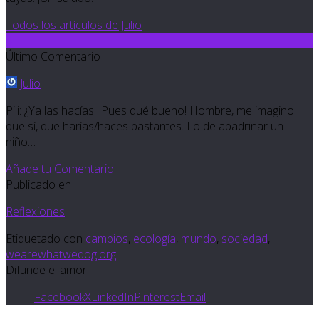
Todos los artículos de Julio
4
Último Comentario
Julio
Pili: ¿Ya las hacías! ¡Pues qué bueno! Hombre, me imagino
que sí, que harías/haces bastantes. Lo de apadrinar un
niño…
Añade tu Comentario
Publicado en
Reflexiones
Etiquetado con
cambios
,
ecología
,
mundo
,
sociedad
,
wearewhatwedog.org
Difunde el amor
Facebook
X
LinkedIn
Pinterest
Email