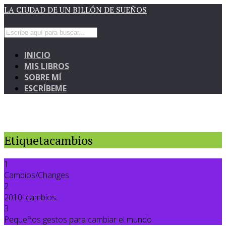
LA CIUDAD DE UN BILLÓN DE SUEÑOS
INICIO
MIS LIBROS
SOBRE MÍ
ESCRÍBEME
Etiquetacambios
1
Cambios/Changes
2
2010: cambios.
3
Pequeños gestos para cambiar el mundo