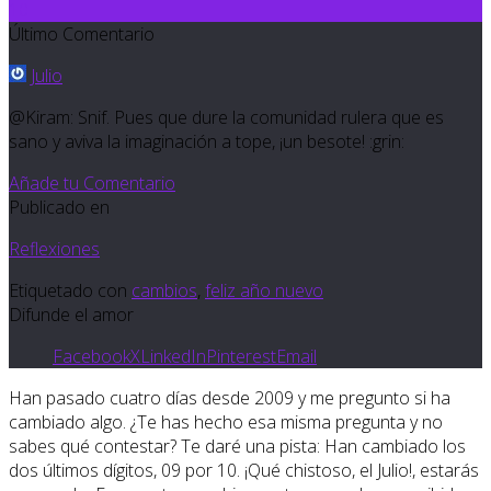
10
Último Comentario
Julio
@Kiram: Snif. Pues que dure la comunidad rulera que es
sano y aviva la imaginación a tope, ¡un besote! :grin:
Añade tu Comentario
Publicado en
Reflexiones
Etiquetado con
cambios
,
feliz año nuevo
Difunde el amor
Facebook
X
LinkedIn
Pinterest
Email
Han pasado cuatro días desde 2009 y me pregunto si ha
cambiado algo. ¿Te has hecho esa misma pregunta y no
sabes qué contestar? Te daré una pista: Han cambiado los
dos últimos dígitos, 09 por 10. ¡Qué chistoso, el Julio!, estarás