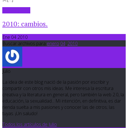
Sigue leyendo
2010: cambios.
Ene 04 2010
Buscar archivos para
enero
04
,
2010
Julio
La idea de este blog nació de la pasión por escribir y
compartir con otros mis ideas. Me interesa la escritura
creativa y la literatura en general, pero también la web 2.0, la
educación, la sexualidad... Mi intención, en definitiva, es dar
rienda suelta a mis pasiones y conocer las de otros; las
tuyas. ¡Un saludo!
Todos los artículos de Julio