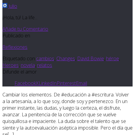
Julio
¡Hola, tú! La life...
Añade tu Comentario
Publicado en
Reflexiones
Etiquetado con
cambios
,
Changes
,
David Bowie
,
héroe
,
Heroes
,
novela
,
relatos
Difunde el amor
Facebook
X
LinkedIn
Pinterest
Email
Cambiar los elementos. De #educación a #escritura. Volver
a la artesanía, a lo que soy, donde soy y pertenezco. En un
primer instante, las dudas, y luego la certeza, el disfrute,
avanzar. La penitencia de la corrección que se vuelve
quisquillosa e impaciente. La duda sobre el talento que se
siente y la autoevaluación aséptica imposible. Pero el día que
se[…]