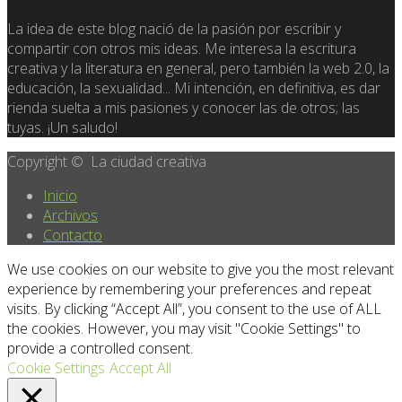
La idea de este blog nació de la pasión por escribir y
compartir con otros mis ideas. Me interesa la escritura
creativa y la literatura en general, pero también la web 2.0, la
educación, la sexualidad... Mi intención, en definitiva, es dar
rienda suelta a mis pasiones y conocer las de otros; las
tuyas. ¡Un saludo!
Copyright © La ciudad creativa
Inicio
Archivos
Contacto
We use cookies on our website to give you the most relevant
experience by remembering your preferences and repeat
visits. By clicking “Accept All”, you consent to the use of ALL
the cookies. However, you may visit "Cookie Settings" to
provide a controlled consent.
Cookie Settings
Accept All