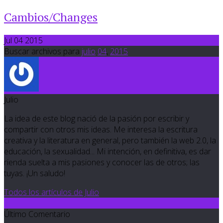
Cambios/Changes
Jul 04 2015
Buscar archivos para
julio
04
,
2015
Julio
La idea de este blog nació de la pasión por escribir y
compartir con otros mis ideas. Me interesa la escritura
creativa y la literatura en general, pero también la web 2.0, la
educación, la sexualidad... Mi intención, en definitiva, es dar
rienda suelta a mis pasiones y conocer las de otros; las
tuyas. ¡Un saludo!
Todos los artículos de Julio
2
Último Comentario