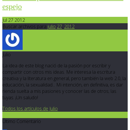
espejo
Jul 27 2012
Buscar archivos para
julio
27
,
2012
Julio
La idea de este blog nació de la pasión por escribir y
compartir con otros mis ideas. Me interesa la escritura
creativa y la literatura en general, pero también la web 2.0, la
educación, la sexualidad... Mi intención, en definitiva, es dar
rienda suelta a mis pasiones y conocer las de otros; las
tuyas. ¡Un saludo!
Todos los artículos de Julio
6
Último Comentario