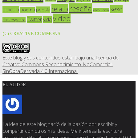
reseña
relato
sexo
película
poesía
poema
revolución
video
Twitter
vida
shakespeare
(C) CREATIVE COMMONS
Este blog y sus contenidos están bajo una
licencia de
Creative Commons Reconocimiento-NoComercial-
SinObraDerivada 4.0 Internacional
.
EL AUTOR
La idea de este blog nació de la pasión por escribir y
compartir con otros mis ideas. Me interesa la escritura
creativa y la literatura en general, pero también la web 2.0, la