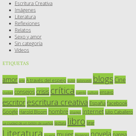
Escritura Creativa
Imágenes
Literatura
Reflexiones
Relatos
Sexo y amor
Sin categoría
Vídeos
ETIQUETAS
blogs
amor
Cine
A través del espejo
arte
autor
baloncesto
crítica
crisis
consejos
ensayo
ciudad
cuento
cultura
escritura creativa
escritor
España
facebook
Internet
hombre
Google
Harold Bloom
Julio Caballero
imagen
libro
ligar
lectura
La ciudad de un billón de sueños
Literatura
novela
mujer
pareja
mujeres
muerte