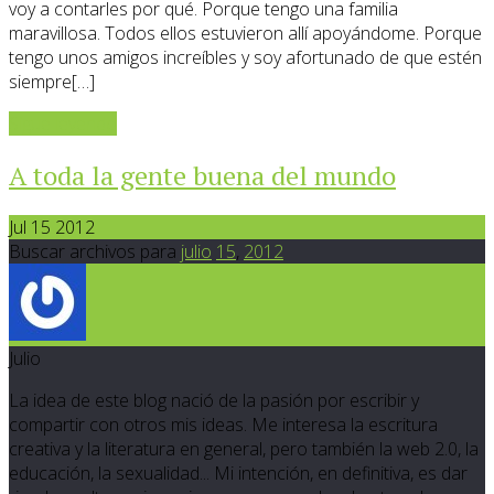
voy a contarles por qué. Porque tengo una familia
maravillosa. Todos ellos estuvieron allí apoyándome. Porque
tengo unos amigos increíbles y soy afortunado de que estén
siempre[…]
Sigue leyendo
A toda la gente buena del mundo
Jul 15 2012
Buscar archivos para
julio
15
,
2012
Julio
La idea de este blog nació de la pasión por escribir y
compartir con otros mis ideas. Me interesa la escritura
creativa y la literatura en general, pero también la web 2.0, la
educación, la sexualidad... Mi intención, en definitiva, es dar