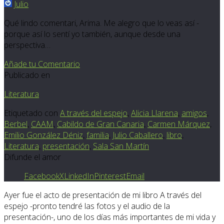
Julio
Qué lindo comentari, Arima. Me alegro que lo veas así -
porque así lo sentí yo también, aunque desde una
perspectiva…
Añade tu Comentario
Publicado en
Literatura
Etiquetado con
A través del espejo
,
Alicia Llarena
,
amigos
,
Berbel
,
CAAM
,
Cabildo de Gran Canaria
,
Carmen Márquez
,
Emilio González Déniz
,
familia
,
Julio Caballero
,
libro
,
Literatura
,
presentación
,
Sala San Martín
Difunde el amor
Facebook
X
LinkedIn
Pinterest
Email
Ayer fue el acto de presentación de mi libro A través del
espejo -pronto tendré las fotos y el audio de la
presentación-, uno de los días más importantes de mi vida y