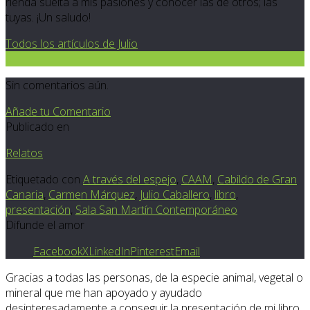
rienda suelta a mis pasiones y conocer las de otros; las
tuyas. ¡Un saludo!
Todos los artículos de Julio
0
Sin comentarios aún.
Añade tu Comentario
Publicado en
Relatos
Etiquetado con
A través del espejo
,
CAAM
,
Cabildo de Gran
Canaria
,
Carmen Márquez
,
Julio Caballero
,
libro
,
presentación
,
Sala San Martín Contemporáneo
Difunde el amor
Facebook
X
LinkedIn
Pinterest
Email
Gracias a todas las personas, de la especie animal, vegetal o
mineral que me han apoyado y ayudado
desinteresadamente a conseguir la presentación de mi libro