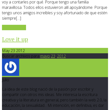
voy a contarles por qué. Porque tengo una familia
maravillosa. Todos ellos estuvieron allí apoyándome. Porque
tengo unos amigos increíbles y soy afortunado de que estén
siempre[…]
Sigue leyendo
Love it up
May 23 2012
Buscar archivos para
mayo
23
,
2012
Julio
La idea de este blog nació de la pasión por escribir y
compartir con otros mis ideas. Me interesa la escritura
creativa y la literatura en general, pero también la web 2.0, la
educación, la sexualidad... Mi intención, en definitiva, es dar