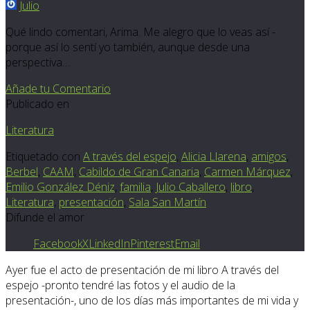
Julio
Qué lindo comentari, Arima. Me alegro que lo veas así -
porque así lo sentí yo también, aunque desde una
perspectiva…
Añade tu Comentario
Publicado en
Literatura
Etiquetado con
A través del espejo
,
Alicia Llarena
,
amigos
,
Berbel
,
CAAM
,
Cabildo de Gran Canaria
,
Carmen Márquez
,
Emilio González Déniz
,
familia
,
Julio Caballero
,
libro
,
Literatura
,
presentación
,
Sala San Martín
Difunde el amor
Facebook
X
LinkedIn
Pinterest
Email
Ayer fue el acto de presentación de mi libro A través del
espejo -pronto tendré las fotos y el audio de la
presentación-, uno de los días más importantes de mi vida y