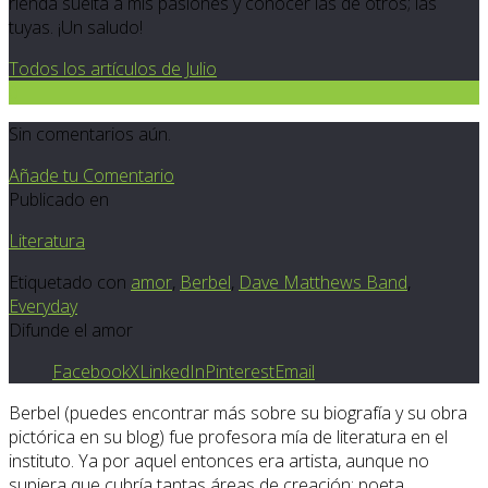
rienda suelta a mis pasiones y conocer las de otros; las
tuyas. ¡Un saludo!
Todos los artículos de Julio
0
Sin comentarios aún.
Añade tu Comentario
Publicado en
Literatura
Etiquetado con
amor
,
Berbel
,
Dave Matthews Band
,
Everyday
Difunde el amor
Facebook
X
LinkedIn
Pinterest
Email
Berbel (puedes encontrar más sobre su biografía y su obra
pictórica en su blog) fue profesora mía de literatura en el
instituto. Ya por aquel entonces era artista, aunque no
supiera que cubría tantas áreas de creación: poeta,