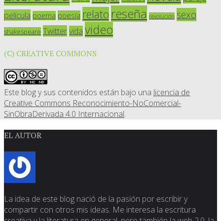
reseña
relato
sexo
película
poesía
poema
revolución
video
Twitter
vida
shakespeare
(C) CREATIVE COMMONS
Este blog y sus contenidos están bajo una
licencia de
Creative Commons Reconocimiento-NoComercial-
SinObraDerivada 4.0 Internacional
.
EL AUTOR
La idea de este blog nació de la pasión por escribir y
compartir con otros mis ideas. Me interesa la escritura
creativa y la literatura en general, pero también la web 2.0, la