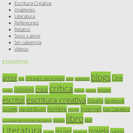
Escritura Creativa
Imágenes
Literatura
Reflexiones
Relatos
Sexo y amor
Sin categoría
Vídeos
ETIQUETAS
blogs
amor
Cine
A través del espejo
arte
autor
baloncesto
crítica
crisis
consejos
ensayo
ciudad
cuento
cultura
escritura creativa
escritor
España
facebook
Internet
hombre
Google
Harold Bloom
Julio Caballero
imagen
libro
ligar
lectura
La ciudad de un billón de sueños
Literatura
novela
mujer
pareja
mujeres
muerte