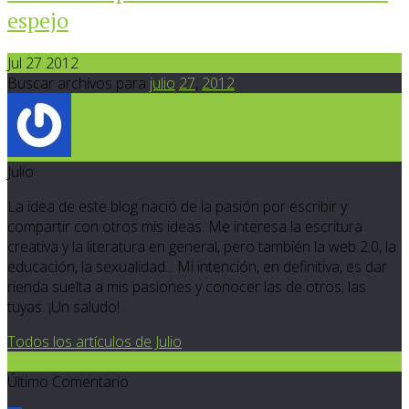
espejo
Jul 27 2012
Buscar archivos para
julio
27
,
2012
Julio
La idea de este blog nació de la pasión por escribir y
compartir con otros mis ideas. Me interesa la escritura
creativa y la literatura en general, pero también la web 2.0, la
educación, la sexualidad... Mi intención, en definitiva, es dar
rienda suelta a mis pasiones y conocer las de otros; las
tuyas. ¡Un saludo!
Todos los artículos de Julio
6
Último Comentario