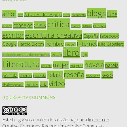
blogs
amor
Cine
A través del espejo
arte
autor
baloncesto
crítica
crisis
consejos
ensayo
ciudad
cuento
cultura
escritura creativa
escritor
España
facebook
Internet
hombre
Google
Harold Bloom
Julio Caballero
imagen
libro
ligar
lectura
La ciudad de un billón de sueños
Literatura
novela
mujer
pareja
mujeres
muerte
reseña
relato
sexo
película
poesía
poema
revolución
video
Twitter
vida
shakespeare
(C) CREATIVE COMMONS
Este blog y sus contenidos están bajo una
licencia de
Creative Commons Reconocimiento-NoComercial-