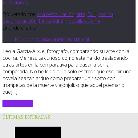
Reflexiones
Etiquetado con
alta restauración
,
arte
,
Bulli
,
cocina
,
deconstrucción
,
Ferrá Adriá
,
nouvelle cuisine
Difunde el amor
Facebook
X
LinkedIn
Pinterest
Email
Leo a García-Alix, el fotógrafo, comparando su arte con la
cocina. Me resulta curioso cómo esta ha ido trasladando
otras artes en la comparativa para pasar a ser la
comparada. No he leído a un solo escritor que escribir una
novela sea tan arduo como preparar un risotto con
trompetas de la muerte y ajónjoli; o que aquel poemario
que[…]
Sigue leyendo
ÚLTIMAS ENTRADAS