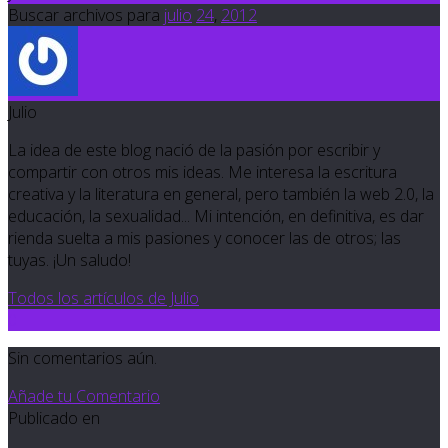
Buscar archivos para
julio
24
,
2012
Julio
La idea de este blog nació de la pasión por escribir y
compartir con otros mis ideas. Me interesa la escritura
creativa y la literatura en general, pero también la web 2.0, la
educación, la sexualidad... Mi intención, en definitiva, es dar
rienda suelta a mis pasiones y conocer las de otros; las
tuyas. ¡Un saludo!
Todos los artículos de Julio
0
Sin comentarios aún.
Añade tu Comentario
Publicado en