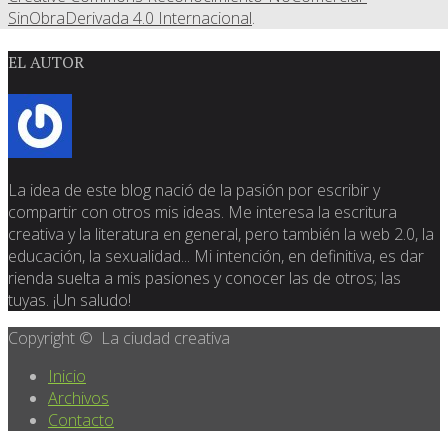
SinObraDerivada 4.0 Internacional
.
EL AUTOR
La idea de este blog nació de la pasión por escribir y
compartir con otros mis ideas. Me interesa la escritura
creativa y la literatura en general, pero también la web 2.0, la
educación, la sexualidad... Mi intención, en definitiva, es dar
rienda suelta a mis pasiones y conocer las de otros; las
tuyas. ¡Un saludo!
Copyright © La ciudad creativa
Inicio
Archivos
Contacto