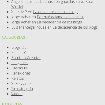
Angel
en
Las tías buenas son gilipollas salvo Kate
Winslet
XLuis MP
en
La decadencia de los blogs
Jorge Achar
en
Por qué dejamos de escribir
Jorge Achar
en
La decadencia de los blogs
Luis Manteiga Pousa
en
La decadencia de los blogs
CATEGORÍAS
Blogs 2.0
Educación
Escritura Creativa
Imágenes
Literatura
Reflexiones
Relatos
Sexo y amor
Sin categoría
Vídeos
ETIQUETAS