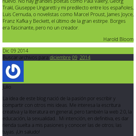
nuevo. No hay grandes poetas como Paul Valéry, Georg
Trakl, Giuseppe Ungaretti y mi predilecto entre los españoles,
Luis Cernuda, o novelistas como Marcel Proust, James Joyce,
Franz Kafka y Beckett, el último de la gran estirpe. Borges
era fascinante, pero no un creador.
Harold Bloom
Dic 09 2014
Buscar archivos para
diciembre
09
,
2014
Julio
La idea de este blog nació de la pasión por escribir y
compartir con otros mis ideas. Me interesa la escritura
creativa y la literatura en general, pero también la web 2.0, la
educación, la sexualidad... Mi intención, en definitiva, es dar
rienda suelta a mis pasiones y conocer las de otros; las
tuyas. ¡Un saludo!