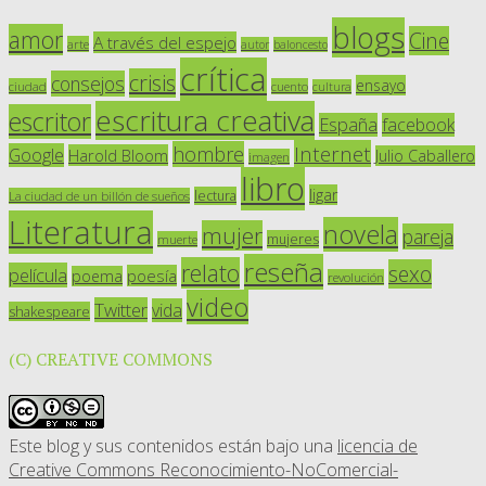
blogs
amor
Cine
A través del espejo
arte
autor
baloncesto
crítica
crisis
consejos
ensayo
ciudad
cuento
cultura
escritura creativa
escritor
España
facebook
Internet
hombre
Google
Harold Bloom
Julio Caballero
imagen
libro
ligar
lectura
La ciudad de un billón de sueños
Literatura
novela
mujer
pareja
mujeres
muerte
reseña
relato
sexo
película
poesía
poema
revolución
video
Twitter
vida
shakespeare
(C) CREATIVE COMMONS
Este blog y sus contenidos están bajo una
licencia de
Creative Commons Reconocimiento-NoComercial-