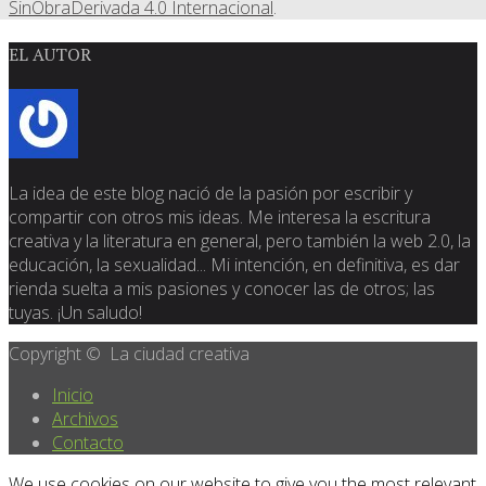
SinObraDerivada 4.0 Internacional
.
EL AUTOR
La idea de este blog nació de la pasión por escribir y
compartir con otros mis ideas. Me interesa la escritura
creativa y la literatura en general, pero también la web 2.0, la
educación, la sexualidad... Mi intención, en definitiva, es dar
rienda suelta a mis pasiones y conocer las de otros; las
tuyas. ¡Un saludo!
Copyright © La ciudad creativa
Inicio
Archivos
Contacto
We use cookies on our website to give you the most relevant