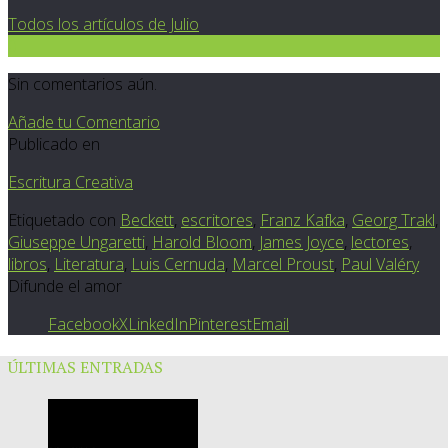
Todos los artículos de Julio
0
Sin comentarios aún.
Añade tu Comentario
Publicado en
Escritura Creativa
Etiquetado con
Beckett
,
escritores
,
Franz Kafka
,
Georg Trakl
,
Giuseppe Ungaretti
,
Harold Bloom
,
James Joyce
,
lectores
,
libros
,
Literatura
,
Luis Cernuda
,
Marcel Proust
,
Paul Valéry
Difunde el amor
Facebook
X
LinkedIn
Pinterest
Email
ÚLTIMAS ENTRADAS