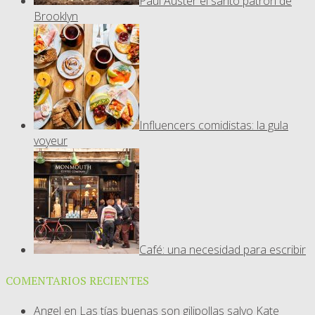
Paul Auster el santo patrón de
Brooklyn
Influencers comidistas: la gula
voyeur
Café: una necesidad para escribir
COMENTARIOS RECIENTES
Angel
en
Las tías buenas son gilipollas salvo Kate