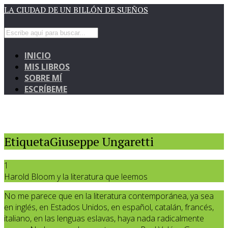
LA CIUDAD DE UN BILLÓN DE SUEÑOS
INICIO
MIS LIBROS
SOBRE MÍ
ESCRÍBEME
EtiquetaGiuseppe Ungaretti
1
Harold Bloom y la literatura que leemos
No me parece que en la literatura contemporánea, ya sea
en inglés, en Estados Unidos, en español, catalán, francés,
italiano, en las lenguas eslavas, haya nada radicalmente