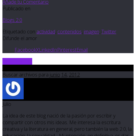
Añade tu Comentario
Publicado en
Blogs 2.0
Etiquetado con
actividad
,
contenidos
,
imagen
,
Twitter
Difunde el amor
Facebook
X
LinkedIn
Pinterest
Email
Sigue leyendo
Jun 14 2012
Buscar archivos para
junio
14
,
2012
Julio
La idea de este blog nació de la pasión por escribir y
compartir con otros mis ideas. Me interesa la escritura
creativa y la literatura en general, pero también la web 2.0, la
educación, la sexualidad... Mi intención, en definitiva, es dar