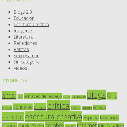
Blogs 2.0
Educación
Escritura Creativa
Imágenes
Literatura
Reflexiones
Relatos
Sexo y amor
Sin categoría
Vídeos
ETIQUETAS
blogs
amor
Cine
A través del espejo
arte
autor
baloncesto
crítica
crisis
consejos
ensayo
ciudad
cuento
cultura
escritura creativa
escritor
España
facebook
Internet
hombre
Google
Harold Bloom
Julio Caballero
imagen