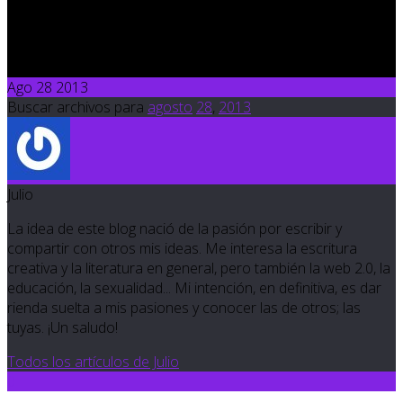
4
Un tipo de mujer
5
Era yo la más leve
Ago 28 2013
Buscar archivos para
agosto
28
,
2013
Julio
La idea de este blog nació de la pasión por escribir y
compartir con otros mis ideas. Me interesa la escritura
creativa y la literatura en general, pero también la web 2.0, la
educación, la sexualidad... Mi intención, en definitiva, es dar
rienda suelta a mis pasiones y conocer las de otros; las
tuyas. ¡Un saludo!
Todos los artículos de Julio
0