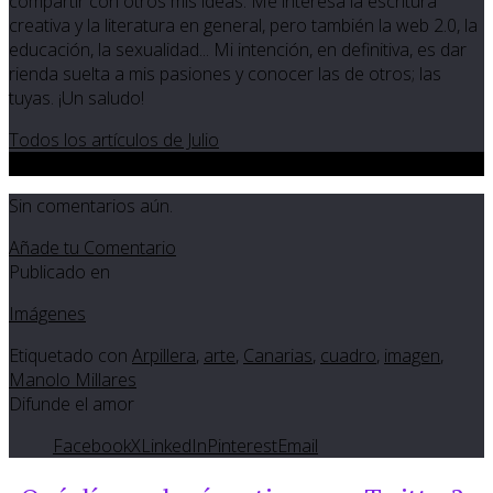
compartir con otros mis ideas. Me interesa la escritura
creativa y la literatura en general, pero también la web 2.0, la
educación, la sexualidad... Mi intención, en definitiva, es dar
rienda suelta a mis pasiones y conocer las de otros; las
tuyas. ¡Un saludo!
Todos los artículos de Julio
0
Sin comentarios aún.
Añade tu Comentario
Publicado en
Imágenes
Etiquetado con
Arpillera
,
arte
,
Canarias
,
cuadro
,
imagen
,
Manolo Millares
Difunde el amor
Facebook
X
LinkedIn
Pinterest
Email