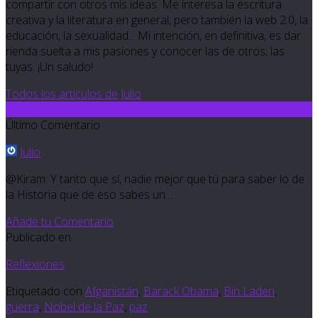
compartir con otros mis ideas. Me interesa la escritura
creativa y la literatura en general, pero también la web 2.0, la
educación, la sexualidad... Mi intención, en definitiva, es dar
rienda suelta a mis pasiones y conocer las de otros; las
tuyas. ¡Un saludo!
Todos los artículos de Julio
4
Último Comentario
Julio
@Kiram: Y tanto que sí, nadie mejor que tú para saber lo de
la Historia que de eso sabes un…
Añade tu Comentario
Publicado en
Reflexiones
Etiquetado con
Afganistán
,
Barack Obama
,
Bin Laden
,
guerra
,
Nobel de la Paz
,
paz