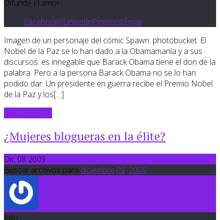
Difunde el amor
Facebook
X
LinkedIn
Pinterest
Email
Imagen de un personaje del cómic Spawn: photobucket. El
Nobel de la Paz se lo han dado a la Obamamanía y a sus
discursos: es innegable que Barack Obama tiene el don de la
palabra. Pero a la persona Barack Obama no se lo han
podido dar. Un presidente en guerra recibe el Premio Nobel
de la Paz y los[…]
Sigue leyendo
¿Mujeres blogueras en la élite?
Dic 08 2009
Buscar archivos para
diciembre
08
,
2009
Julio