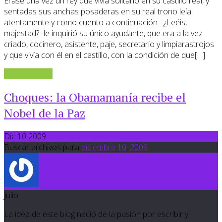
Érase una vez un rey que vivía solitario en su castillo real, y
sentadas sus anchas posaderas en su real trono leía
atentamente y como cuento a continuación: -¿Leéis,
majestad? -le inquirió su único ayudante, que era a la vez
criado, cocinero, asistente, paje, secretario y limpiarastrojos
y que vivía con él en el castillo, con la condición de que[…]
Sigue leyendo
Choques: la Obamamanía recibe el
Nobel de la Paz
Dic 10 2009
Buscar archivos para
diciembre
10
,
2009
Julio
La idea de este blog nació de la pasión por escribir y