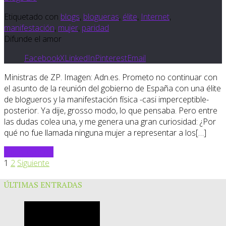
Etiquetado con
blogs
,
blogueras
,
élite
,
Internet
,
manifestación
,
mujer
,
paridad
Difunde el amor
Facebook
X
LinkedIn
Pinterest
Email
Ministras de ZP. Imagen: Adn.es. Prometo no continuar con
el asunto de la reunión del gobierno de España con una élite
de blogueros y la manifestación física -casi imperceptible-
posterior. Ya dije, grosso modo, lo que pensaba. Pero entre
las dudas colea una, y me genera una gran curiosidad: ¿Por
qué no fue llamada ninguna mujer a representar a los[…]
Sigue leyendo
1
2
Siguiente
ÚLTIMAS ENTRADAS