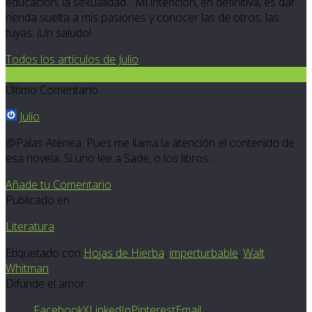
educación, la sexualidad... Mi intención, en definitiva, es dar
rienda suelta a mis pasiones y conocer las de otros; las
tuyas. ¡Un saludo!
Todos los artículos de Julio
3
Último Comentario
Julio
@Palas Atenea: Pues me llama la atención el contenido de
esa novela. Si uno lee a Sade, o los libros…
Añade tu Comentario
Publicado en
Literatura
Etiquetado con
Hojas de Hierba
,
imperturbable
,
Walt
Whitman
Difunde el amor
Facebook
X
LinkedIn
Pinterest
Email