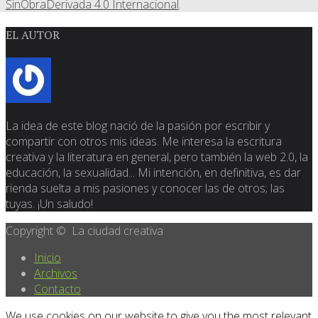
SinObraDerivada 4.0 Internacional
.
EL AUTOR
La idea de este blog nació de la pasión por escribir y
compartir con otros mis ideas. Me interesa la escritura
creativa y la literatura en general, pero también la web 2.0, la
educación, la sexualidad... Mi intención, en definitiva, es dar
rienda suelta a mis pasiones y conocer las de otros; las
tuyas. ¡Un saludo!
Copyright © La ciudad creativa
Inicio
Archivos
Contacto
We use cookies on our website to give you the most relevant