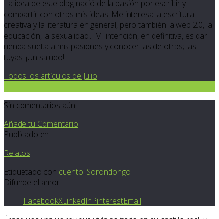
La idea de este blog nació de la pasión por escribir y
compartir con otros mis ideas. Me interesa la escritura
creativa y la literatura en general, pero también la web 2.0, la
educación, la sexualidad... Mi intención, en definitiva, es dar
rienda suelta a mis pasiones y conocer las de otros; las
tuyas. ¡Un saludo!
Todos los artículos de Julio
0
Sin comentarios aún.
Añade tu Comentario
Publicado en
Relatos
Etiquetado con
cuento
,
Sorondongo
Difunde el amor
Facebook
X
LinkedIn
Pinterest
Email