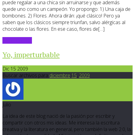
puede regalar a una chica sin arruinarse y que además
quede uno como un campeón. Yo propongo: 1) Una caja de
bombones. 2) Flores. Ahora dirán: ¡qué clásico! Pero ya
saben que los clásicos siempre triunfan, salvo alérgicas al
chocolate o las flores. En ese caso, flores de[…]
Sigue leyendo
Yo, imperturbable
Dic 15 2009
Buscar archivos para
diciembre
15
,
2009
Julio
La idea de este blog nació de la pasión por escribir y
compartir con otros mis ideas. Me interesa la escritura
creativa y la literatura en general, pero también la web 2.0, la