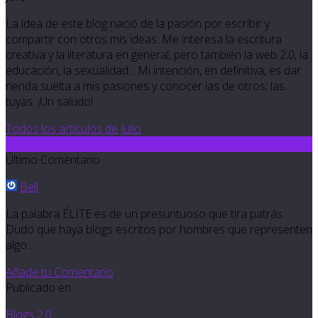
La idea de este blog nació de la pasión por escribir y
compartir con otros mis ideas. Me interesa la escritura
creativa y la literatura en general, pero también la web 2.0, la
educación, la sexualidad... Mi intención, en definitiva, es dar
rienda suelta a mis pasiones y conocer las de otros; las
tuyas. ¡Un saludo!
Todos los artículos de Julio
6
Último Comentario
Bell
La palabra ÉLITE es de un presuntuoso que tira patrás.
Dudo que haya blogs escritos por hombres que representen
algo…
Añade tu Comentario
Publicado en
Blogs 2.0