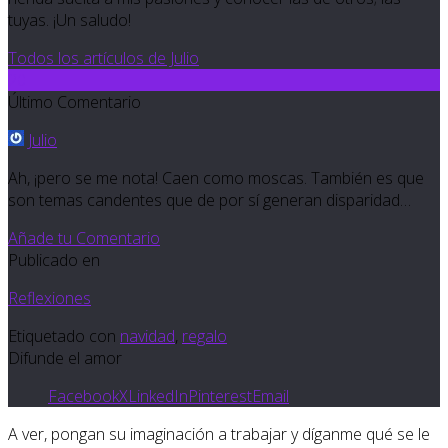
tuyas. ¡Un saludo!
Todos los artículos de Julio
20
Último Comentario
Julio
Ah, ¡pero se me nota! Caen como moscas. También es que
son temas candentes que de por sí generan disparidad…
Añade tu Comentario
Publicado en
Reflexiones
Etiquetado con
navidad
,
regalo
Difunde el amor
Facebook
X
LinkedIn
Pinterest
Email
A ver, pongan su imaginación a trabajar y díganme qué se le