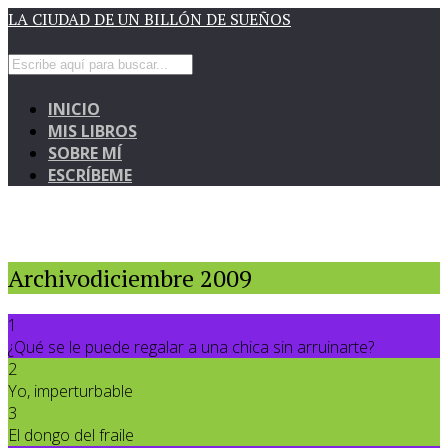
LA CIUDAD DE UN BILLÓN DE SUEÑOS
INICIO
MIS LIBROS
SOBRE MÍ
ESCRÍBEME
Archivodiciembre 2009
1
¿Qué se le puede regalar a una chica sin arruinarte?
2
Yo, imperturbable
3
El dongo del fraile