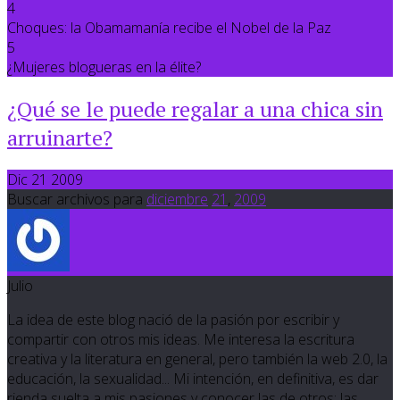
4
Choques: la Obamamanía recibe el Nobel de la Paz
5
¿Mujeres blogueras en la élite?
¿Qué se le puede regalar a una chica sin
arruinarte?
Dic 21 2009
Buscar archivos para
diciembre
21
,
2009
Julio
La idea de este blog nació de la pasión por escribir y
compartir con otros mis ideas. Me interesa la escritura
creativa y la literatura en general, pero también la web 2.0, la
educación, la sexualidad... Mi intención, en definitiva, es dar
rienda suelta a mis pasiones y conocer las de otros; las