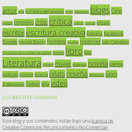
blogs
amor
Cine
A través del espejo
arte
autor
baloncesto
crítica
crisis
consejos
ensayo
ciudad
cuento
cultura
escritura creativa
escritor
España
facebook
Internet
hombre
Google
Harold Bloom
Julio Caballero
imagen
libro
ligar
lectura
La ciudad de un billón de sueños
Literatura
novela
mujer
pareja
mujeres
muerte
reseña
relato
sexo
película
poesía
poema
revolución
video
Twitter
vida
shakespeare
(C) CREATIVE COMMONS
Este blog y sus contenidos están bajo una
licencia de
Creative Commons Reconocimiento-NoComercial-