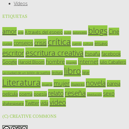
Vídeos
ETIQUETAS
blogs
amor
Cine
A través del espejo
arte
autor
baloncesto
crítica
crisis
consejos
ensayo
ciudad
cuento
cultura
escritura creativa
escritor
España
facebook
Internet
hombre
Google
Harold Bloom
Julio Caballero
imagen
libro
ligar
lectura
La ciudad de un billón de sueños
Literatura
novela
mujer
pareja
mujeres
muerte
reseña
relato
sexo
película
poesía
poema
revolución
video
Twitter
vida
shakespeare
(C) CREATIVE COMMONS