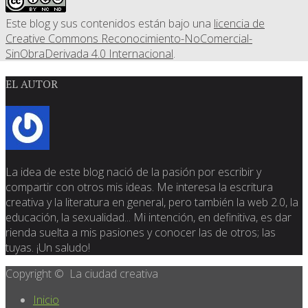
Este blog y sus contenidos están bajo una
licencia de
Creative Commons Reconocimiento-NoComercial-
SinObraDerivada 4.0 Internacional
.
EL AUTOR
La idea de este blog nació de la pasión por escribir y
compartir con otros mis ideas. Me interesa la escritura
creativa y la literatura en general, pero también la web 2.0, la
educación, la sexualidad... Mi intención, en definitiva, es dar
rienda suelta a mis pasiones y conocer las de otros; las
tuyas. ¡Un saludo!
Copyright © La ciudad creativa
Inicio