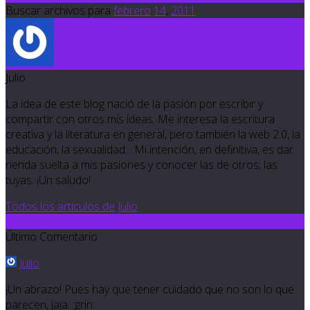
Buscar archivos para
febrero
14
,
2011
Julio
La idea de este blog nació de la pasión por escribir y
compartir con otros mis ideas. Me interesa la escritura
creativa y la literatura en general, pero también la web 2.0, la
educación, la sexualidad... Mi intención, en definitiva, es dar
rienda suelta a mis pasiones y conocer las de otros; las
tuyas. ¡Un saludo!
Todos los artículos de Julio
8
Último Comentario
Julio
¡Un abrazo! Pues hay que tener cuidado que no son lo que
parecen, jaja. :grin: