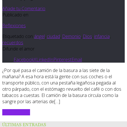
Añade tu Comentario
Publicado en
Reflexiones
Etiquetado con
ángel
,
ciudad
,
Demonio
,
Dios
,
infancia
,
recuerdos
Difunde el amor
Facebook
X
LinkedIn
Pinterest
Email
¿Por qué pasa el camión de la basura a las siete de la
mañana? A esa hora está la gente con sus coches o el
transporte público, con una pestaña legañosa pegada al
otro párpado, con el estómago revuelto del café o con dos
tabacos a cuestas. El camión de la basura circula como la
sangre por las arterias de[…]
Sigue leyendo
ÚLTIMAS ENTRADAS