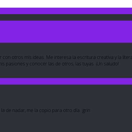
 con otros mis ideas. Me interesa la escritura creativa y la lite
 mis pasiones y conocer las de otros; las tuyas. ¡Un saludo!
a de nadar, me la copio para otro día. :grin: