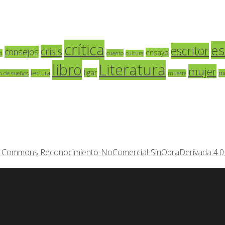
crítica
es
escritor
crisis
consejos
ensayo
d
cuento
cultura
libro
Literatura
mujer
ligar
lectura
m
n de sueños
muerte
ive Commons Reconocimiento-NoComercial-SinObraDerivada 4.0 