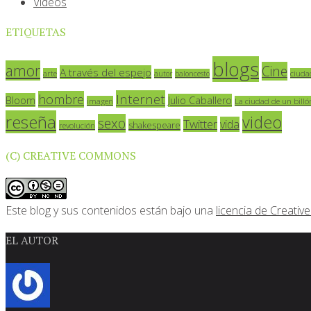
Vídeos
ETIQUETAS
blogs
amor
Cine
A través del espejo
arte
ciuda
autor
baloncesto
Internet
hombre
Bloom
Julio Caballero
imagen
La ciudad de un billó
reseña
video
sexo
Twitter
vida
shakespeare
revolución
(C) CREATIVE COMMONS
Este blog y sus contenidos están bajo una
licencia de Creat
EL AUTOR