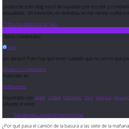
La idea de este blog nació de la pasión por escribir y compartir
sexualidad... Mi intención, en definitiva, es dar rienda suelta a
Todos los artículos de Julio
8
Último Comentario
Julio
¡Un abrazo! Pues hay que tener cuidado que no son lo que parec
Añade tu Comentario
Publicado en
Reflexiones
Etiquetado con
ángel
,
ciudad
,
Demonio
,
Dios
,
infancia
,
recuer
Difunde el amor
Facebook
X
LinkedIn
Pinterest
Email
¿Por qué pasa el camión de la basura a las siete de la mañan