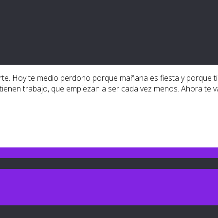
rte. Hoy te medio perdono porque mañana es fiesta y porque tie
 tienen trabajo, que empiezan a ser cada vez menos. Ahora te v