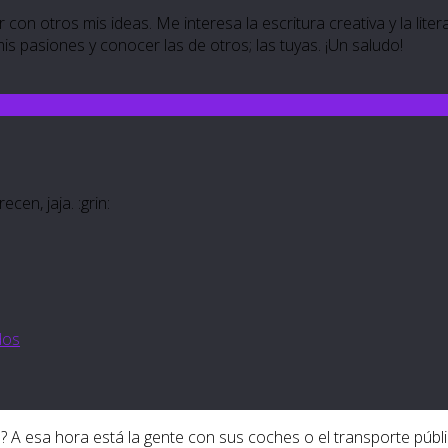
 con otros mis ideas. Me interesa la escritura creativa y la lite
 mis pasiones y conocer las de otros; las tuyas. ¡Un saludo!
en, jaja. :grin:
dos
a? A esa hora está la gente con sus coches o el transporte púb