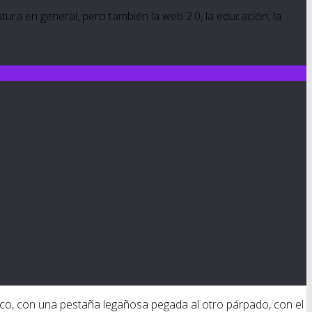
ratura en general, pero también la web 2.0, la educación, la
lico, con una pestaña legañosa pegada al otro párpado, con el