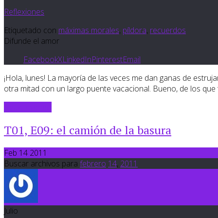
Reflexiones
Etiquetado con
máximas morales
,
píldora
,
recuerdos
Difunde el amor
Facebook
X
LinkedIn
Pinterest
Email
¡Hola, lunes! La mayoría de las veces me dan ganas de estruja
otra mitad con un largo puente vacacional. Bueno, de los que
Sigue leyendo
T01, E09: el camión de la basura
Feb 14 2011
Buscar archivos para
febrero
14
,
2011
Julio