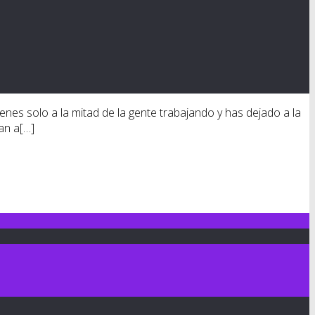
nes solo a la mitad de la gente trabajando y has dejado a la
an a[…]