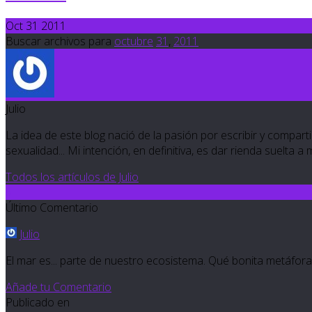
Oct 31 2011
Buscar archivos para
octubre
31
,
2011
Julio
La idea de este blog nació de la pasión por escribir y compartir
sexualidad... Mi intención, en definitiva, es dar rienda suelta a
Todos los artículos de Julio
6
Último Comentario
Julio
El mar es... parte de nuestro ecosistema. Qué bonita metáfora l
Añade tu Comentario
Publicado en