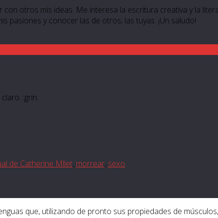
 con otros mis ideas. Me interesa la escritura creativa y la lite
 mis pasiones y conocer las de otros; las tuyas. ¡Un saludo!
aro. :grin:
ual de Catherine Mllet
,
morrear
,
sexo
enguas que, utilizando de pronto sus propiedades de músculos,