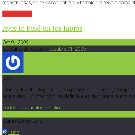
monstruosas, se exploran entre sí y también el relieve comple
Sigue leyendo
Ayer te besé en los labios
Oct 01 2009
Buscar archivos para
octubre
01
,
2009
Julio
La idea de este blog nació de la pasión por escribir y compartir
sexualidad... Mi intención, en definitiva, es dar rienda suelta a
Todos los artículos de Julio
3
Último Comentario
Luna