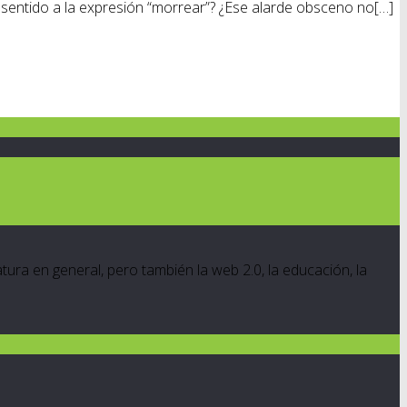
o sentido a la expresión “morrear”? ¿Ese alarde obsceno no[…]
ratura en general, pero también la web 2.0, la educación, la