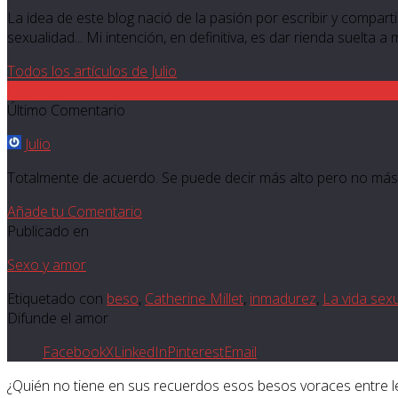
La idea de este blog nació de la pasión por escribir y compartir
sexualidad... Mi intención, en definitiva, es dar rienda suelta a
Todos los artículos de Julio
2
Último Comentario
Julio
Totalmente de acuerdo. Se puede decir más alto pero no más cl
Añade tu Comentario
Publicado en
Sexo y amor
Etiquetado con
beso
,
Catherine Millet
,
inmadurez
,
La vida sex
Difunde el amor
Facebook
X
LinkedIn
Pinterest
Email
¿Quién no tiene en sus recuerdos esos besos voraces entre l