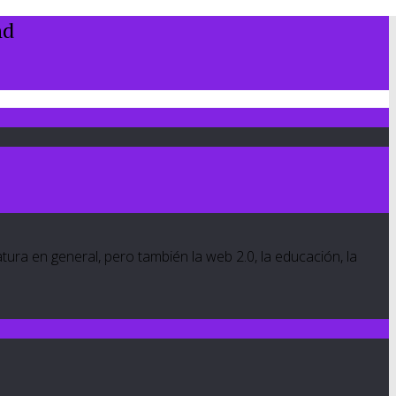
nd
ratura en general, pero también la web 2.0, la educación, la