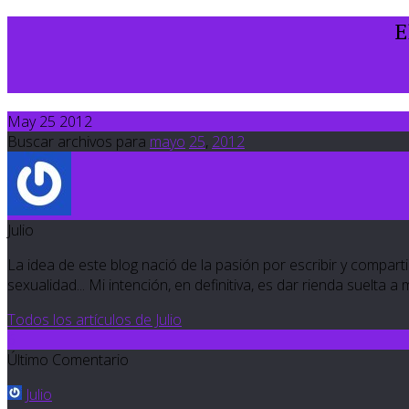
E
May 25 2012
Buscar archivos para
mayo
25
,
2012
Julio
La idea de este blog nació de la pasión por escribir y compartir
sexualidad... Mi intención, en definitiva, es dar rienda suelta a
Todos los artículos de Julio
6
Último Comentario
Julio