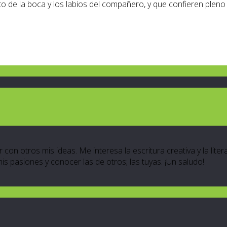
to de la boca y los labios del compañero, y que confieren plen
 con otros mis ideas. Me interesa la escritura creativa y la lite
 mis pasiones y conocer las de otros; las tuyas. ¡Un saludo!