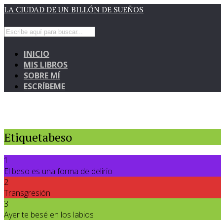
LA CIUDAD DE UN BILLÓN DE SUEÑOS
INICIO
MIS LIBROS
SOBRE MÍ
ESCRÍBEME
Etiquetabeso
1
El beso es una forma de delirio
2
Transgresión
3
Ayer te besé en los labios