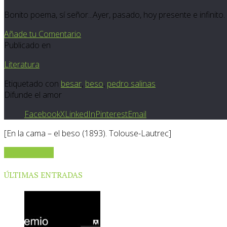
Bonito poema, sí señor...Ayer, pasado, hoy presente e infinit
Añade tu Comentario
Publicado en
Literatura
Etiquetado con
besar
,
beso
,
pedro salinas
Difunde el amor
Facebook
X
LinkedIn
Pinterest
Email
[En la cama – el beso (1893). Tolouse-Lautrec]
Sigue leyendo
ÚLTIMAS ENTRADAS