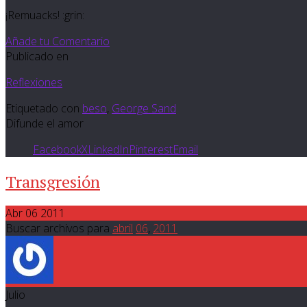
¡Remuacks! :grin:
Añade tu Comentario
Publicado en
Reflexiones
Etiquetado con
beso
,
George Sand
Difunde el amor
Facebook
X
LinkedIn
Pinterest
Email
Transgresión
Abr 06 2011
Buscar archivos para
abril
06
,
2011
Julio