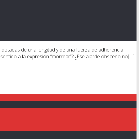
 dotadas de una longitud y de una fuerza de adherencia
o sentido a la expresión “morrear”? ¿Ese alarde obsceno no[…]