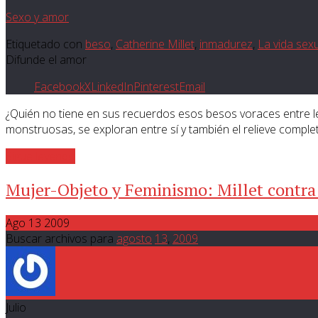
Sexo y amor
Etiquetado con
beso
,
Catherine Millet
,
inmadurez
,
La vida sex
Difunde el amor
Facebook
X
LinkedIn
Pinterest
Email
¿Quién no tiene en sus recuerdos esos besos voraces entre l
monstruosas, se exploran entre sí y también el relieve comple
Sigue leyendo
Mujer-Objeto y Feminismo: Millet contra
Ago 13 2009
Buscar archivos para
agosto
13
,
2009
Julio