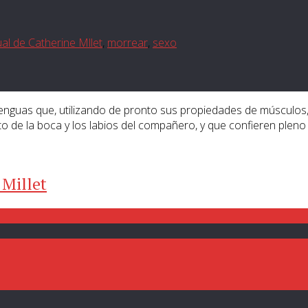
ual de Catherine Mllet
,
morrear
,
sexo
enguas que, utilizando de pronto sus propiedades de músculos,
to de la boca y los labios del compañero, y que confieren plen
 Millet