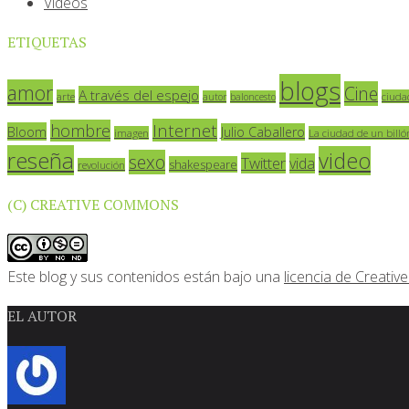
Vídeos
ETIQUETAS
blogs
amor
Cine
A través del espejo
arte
ciuda
autor
baloncesto
Internet
hombre
Bloom
Julio Caballero
imagen
La ciudad de un billó
reseña
video
sexo
Twitter
vida
shakespeare
revolución
(C) CREATIVE COMMONS
Este blog y sus contenidos están bajo una
licencia de Creat
EL AUTOR