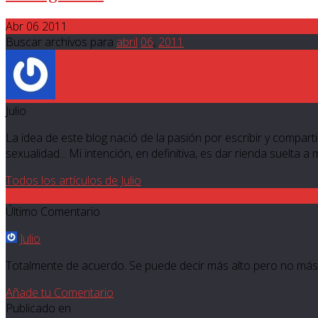
Abr 06 2011
Buscar archivos para
abril
06
,
2011
Julio
La idea de este blog nació de la pasión por escribir y compartir
sexualidad... Mi intención, en definitiva, es dar rienda suelta a
Todos los artículos de Julio
2
Último Comentario
Julio
Totalmente de acuerdo. Se puede decir más alto pero no más cl
Añade tu Comentario
Publicado en