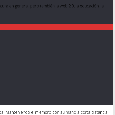
ratura en general, pero también la web 2.0, la educación, la
aba. Manteniéndo el miembro con su mano a corta distancia