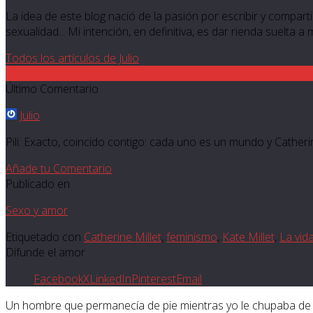
La idea de este blog nació de la pasión por escribir y compartir
sexualidad... Mi intención, en definitiva, es dar rienda suelta a
Todos los artículos de Julio
10
Último Comentario
Julio
Pili: Exacto, coincido contigo: cada uno es un mundo y Catherin
Añade tu Comentario
Publicado en
Sexo y amor
Etiquetado con
Catherine Millet
,
feminismo
,
Kate Millet
,
La vid
Difunde el amor
Facebook
X
LinkedIn
Pinterest
Email
Un hombre que permanecía de pie mientras yo le chupaba de r