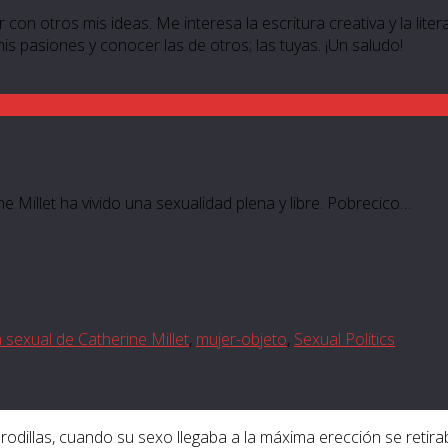
 con otros mis ideas. Me interesa la escritura creativa y la lite
 mis pasiones y conocer las de otros; las tuyas. ¡Un saludo!
e Millet ha vivido una sexualidad plena y libre. Pobrecico…
a sexual de Catherine Millet
,
mujer-objeto
,
Sexual Politics
odillas, cuando su sexo llegaba a la máxima erección se retir