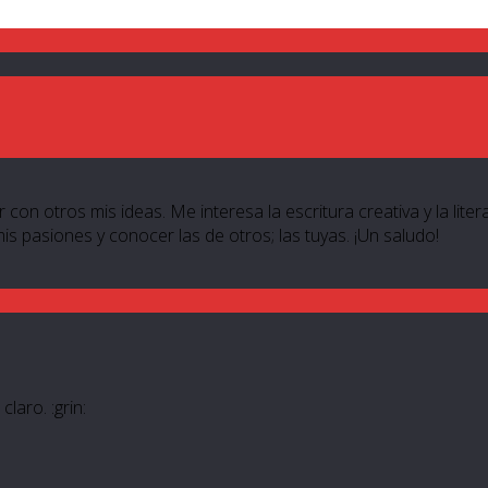
 con otros mis ideas. Me interesa la escritura creativa y la lite
 mis pasiones y conocer las de otros; las tuyas. ¡Un saludo!
aro. :grin: