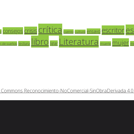
crítica
es
escritor
crisis
consejos
ensayo
d
cuento
cultura
libro
Literatura
mujer
ligar
lectura
m
n de sueños
muerte
ive Commons Reconocimiento-NoComercial-SinObraDerivada 4.0 