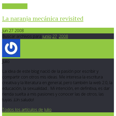
Sigue leyendo
La naranja mecánica revisited
Jun 27 2008
Buscar archivos para
junio
27
,
2008
Julio
La idea de este blog nació de la pasión por escribir y
compartir con otros mis ideas. Me interesa la escritura
creativa y la literatura en general, pero también la web 2.0, la
educación, la sexualidad... Mi intención, en definitiva, es dar
rienda suelta a mis pasiones y conocer las de otros; las
tuyas. ¡Un saludo!
Todos los artículos de Julio
0