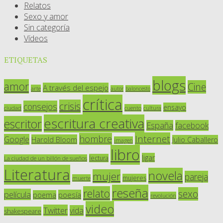
Relatos
Sexo y amor
Sin categoría
Vídeos
ETIQUETAS
blogs
amor
Cine
A través del espejo
arte
autor
baloncesto
crítica
crisis
consejos
ensayo
ciudad
cuento
cultura
escritura creativa
escritor
España
facebook
Internet
hombre
Google
Harold Bloom
Julio Caballero
imagen
libro
ligar
lectura
La ciudad de un billón de sueños
Literatura
novela
mujer
pareja
mujeres
muerte
reseña
relato
sexo
película
poesía
poema
revolución
video
Twitter
vida
shakespeare