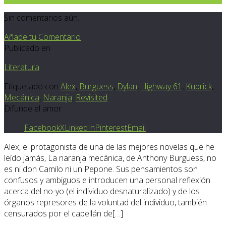
Sin comentarios aún.
Añade tu Comentario
Publicado en
Literatura
Etiquetado con
Alex
,
Burguess
,
Dylan
,
Highway 61
,
Kubrick
,
Mecánica
,
Naranja
,
Revisited
Difunde el amor
Facebook
X
LinkedIn
Pinterest
Email
Alex, el protagonista de una de las mejores novelas que he
leído jamás, La naranja mecánica, de Anthony Burguess, no
es ni don Camilo ni un Pepone. Sus pensamientos son
confusos y ambiguos e introducen una personal reflexión
acerca del no-yo (el individuo desnaturalizado) y de los
órganos represores de la voluntad del individuo, también
censurados por el capellán de[…]