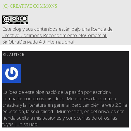
(C) CREATIVE COMMONS
Este blog y sus contenidos están bajo una
licencia de
Creative Commons Reconocimiento-NoComercial-
SinObraDerivada 4.0 Internacional
.
EL AUTOR
La idea de este blog nació de la pasión por escribir y
compartir con otros mis ideas. Me interesa la escritura
creativa y la literatura en general, pero también la web 2.0, la
educación, la sexualidad... Mi intención, en definitiva, es dar
rienda suelta a mis pasiones y conocer las de otros; las
tuyas. ¡Un saludo!