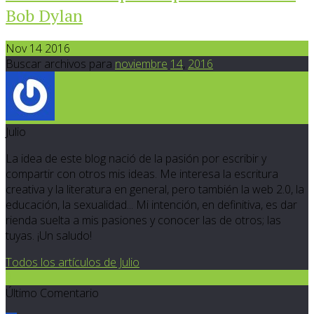
Bob Dylan
Nov 14 2016
Buscar archivos para
noviembre
14
,
2016
Julio
La idea de este blog nació de la pasión por escribir y
compartir con otros mis ideas. Me interesa la escritura
creativa y la literatura en general, pero también la web 2.0, la
educación, la sexualidad... Mi intención, en definitiva, es dar
rienda suelta a mis pasiones y conocer las de otros; las
tuyas. ¡Un saludo!
Todos los artículos de Julio
2
Último Comentario