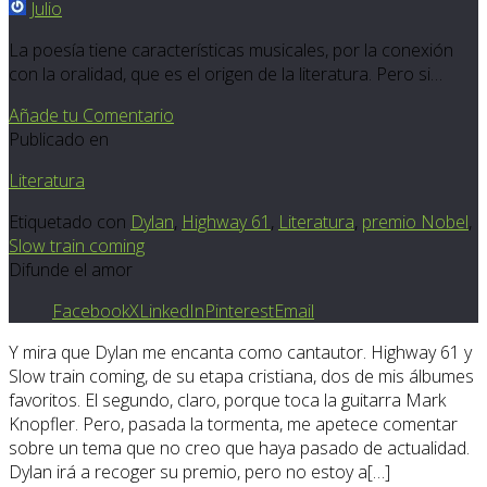
Julio
La poesía tiene características musicales, por la conexión
con la oralidad, que es el origen de la literatura. Pero si…
Añade tu Comentario
Publicado en
Literatura
Etiquetado con
Dylan
,
Highway 61
,
Literatura
,
premio Nobel
,
Slow train coming
Difunde el amor
Facebook
X
LinkedIn
Pinterest
Email
Y mira que Dylan me encanta como cantautor. Highway 61 y
Slow train coming, de su etapa cristiana, dos de mis álbumes
favoritos. El segundo, claro, porque toca la guitarra Mark
Knopfler. Pero, pasada la tormenta, me apetece comentar
sobre un tema que no creo que haya pasado de actualidad.
Dylan irá a recoger su premio, pero no estoy a[…]