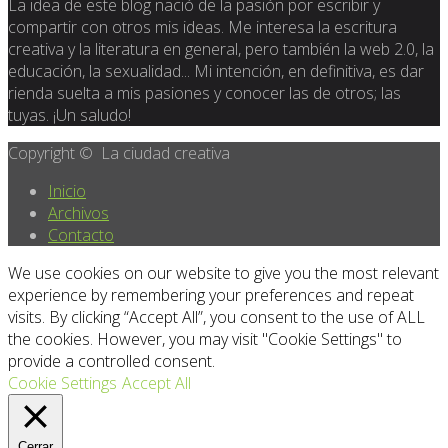
La idea de este blog nació de la pasión por escribir y
compartir con otros mis ideas. Me interesa la escritura
creativa y la literatura en general, pero también la web 2.0, la
educación, la sexualidad... Mi intención, en definitiva, es dar
rienda suelta a mis pasiones y conocer las de otros; las
tuyas. ¡Un saludo!
Copyright © La ciudad creativa
Inicio
Archivos
Contacto
We use cookies on our website to give you the most relevant
experience by remembering your preferences and repeat
visits. By clicking “Accept All”, you consent to the use of ALL
the cookies. However, you may visit "Cookie Settings" to
provide a controlled consent.
Cookie Settings
Accept All
Cerrar