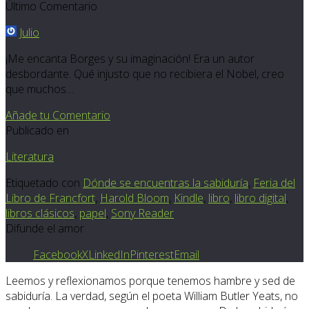
Último Comentario
Julio
¡Me encanta Borges y su imaginación! Era un autor
desbordante. Qué injusto que no recibiera el Nobel, creo
que muchos…
Añade tu Comentario
Publicado en
Literatura
Etiquetado con
Dónde se encuentras la sabiduría
,
Feria del
Libro de Francfort
,
Harold Bloom
,
Kindle
,
libro
,
libro digital
,
libros clásicos
,
papel
,
Sony Reader
Difunde el amor
Facebook
X
LinkedIn
Pinterest
Email
Leemos y reflexionamos porque tenemos hambre y sed de
sabiduría. La verdad, según el poeta William Butler Yeats, no