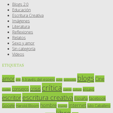
Blogs 2.0
Educación
Escritura Creativa
Imágenes
Literatura
Reflexiones
Relatos
Sexo y amor
Sin categoría
Vídeos
ETIQUETAS
blogs
amor
Cine
A través del espejo
arte
autor
baloncesto
crítica
crisis
consejos
ensayo
ciudad
cuento
cultura
escritura creativa
escritor
España
facebook
Internet
hombre
Google
Harold Bloom
Julio Caballero
imagen