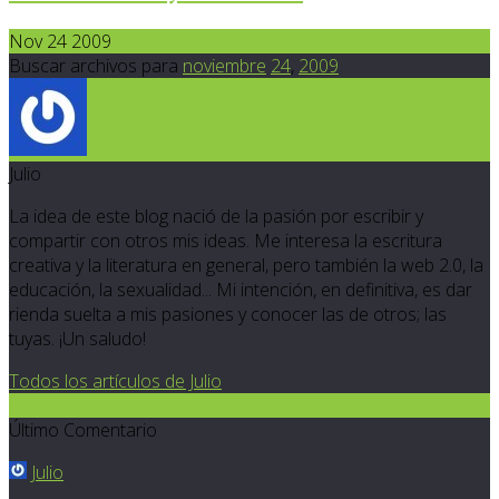
Nov 24 2009
Buscar archivos para
noviembre
24
,
2009
Julio
La idea de este blog nació de la pasión por escribir y
compartir con otros mis ideas. Me interesa la escritura
creativa y la literatura en general, pero también la web 2.0, la
educación, la sexualidad... Mi intención, en definitiva, es dar
rienda suelta a mis pasiones y conocer las de otros; las
tuyas. ¡Un saludo!
Todos los artículos de Julio
2
Último Comentario
Julio