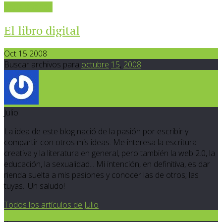
Sigue leyendo
El libro digital
Oct 15 2008
Buscar archivos para
octubre
15
,
2008
Julio
La idea de este blog nació de la pasión por escribir y
compartir con otros mis ideas. Me interesa la escritura
creativa y la literatura en general, pero también la web 2.0, la
educación, la sexualidad... Mi intención, en definitiva, es dar
rienda suelta a mis pasiones y conocer las de otros; las
tuyas. ¡Un saludo!
Todos los artículos de Julio
7