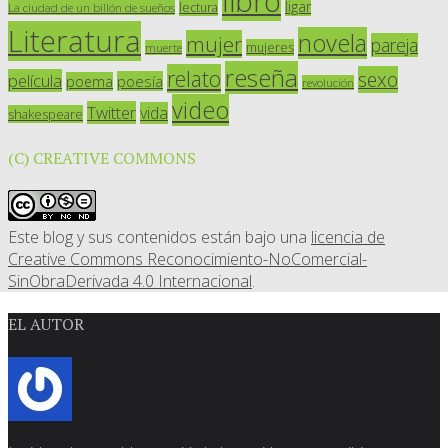
libro
ligar
lectura
La ciudad de un billón de sueños
Literatura
novela
mujer
pareja
mujeres
muerte
reseña
relato
sexo
película
poesía
poema
revolución
video
Twitter
vida
shakespeare
(C) CREATIVE COMMONS
Este blog y sus contenidos están bajo una
licencia de
Creative Commons Reconocimiento-NoComercial-
SinObraDerivada 4.0 Internacional
.
EL AUTOR