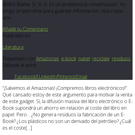
@Rick Blaine: Sí. Sí. Sí. Es un problema la conservación. Yo
tengo un pen-drive para guardar información. Una copia -
una-…
Añade tu Comentario
Publicado en
Literatura
Etiquetado con
Amazonas
,
e-book
,
papel
,
reciclaje
,
residuos
Difunde el amor
Facebook
X
LinkedIn
Pinterest
Email
“¡Salvemos el Amazonas! ¡Compremos libros electrónicos!”.
Qué cansado estoy de este argumento para motivar la venta
de este gadget. Sí, la difusión masiva del libro electrónico o E-
Book supondrá un ahorro en relación al coste del libro en
papel. Pero… ¿No genera residuos la fabricación de un E-
Book? ¿Los plásticos no son un derivado del petróleo? ¿Cuál
es el coste[…]