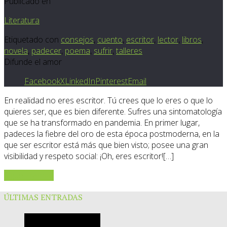
Publicado en
Literatura
Etiquetado con
consejos
,
cuento
,
escritor
,
lector
,
libros
,
novela
,
padecer
,
poema
,
sufrir
,
talleres
Difunde el amor
Facebook
X
LinkedIn
Pinterest
Email
En realidad no eres escritor. Tú crees que lo eres o que lo
quieres ser, que es bien diferente. Sufres una sintomatología
que se ha transformado en pandemia. En primer lugar,
padeces la fiebre del oro de esta época postmoderna, en la
que ser escritor está más que bien visto; posee una gran
visibilidad y respeto social: ¡Oh, eres escritor![…]
Sigue leyendo
ÚLTIMAS ENTRADAS