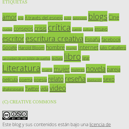
ETIQUETAS
blogs
amor
Cine
A través del espejo
arte
autor
baloncesto
crítica
crisis
consejos
ensayo
ciudad
cuento
cultura
escritura creativa
escritor
España
facebook
Internet
hombre
Google
Harold Bloom
Julio Caballero
imagen
libro
ligar
lectura
La ciudad de un billón de sueños
Literatura
novela
mujer
pareja
mujeres
muerte
reseña
relato
sexo
película
poesía
poema
revolución
video
Twitter
vida
shakespeare
(C) CREATIVE COMMONS
Este blog y sus contenidos están bajo una
licencia de