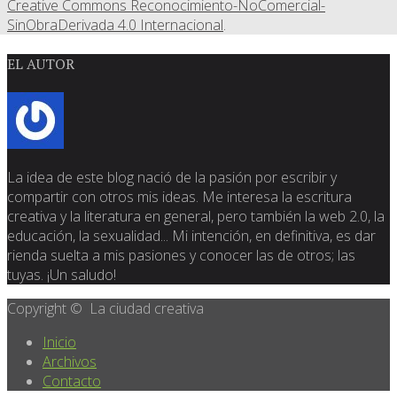
Creative Commons Reconocimiento-NoComercial-
SinObraDerivada 4.0 Internacional
.
EL AUTOR
La idea de este blog nació de la pasión por escribir y
compartir con otros mis ideas. Me interesa la escritura
creativa y la literatura en general, pero también la web 2.0, la
educación, la sexualidad... Mi intención, en definitiva, es dar
rienda suelta a mis pasiones y conocer las de otros; las
tuyas. ¡Un saludo!
Copyright © La ciudad creativa
Inicio
Archivos
Contacto