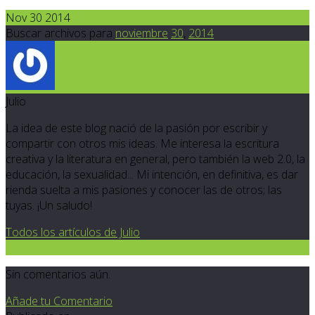
Nov 30 2014
Buscar archivos para
noviembre
30
,
2014
Julio
La idea de este blog nació de la pasión por escribir y
compartir con otros mis ideas. Me interesa la escritura
creativa y la literatura en general, pero también la web 2.0, la
educación, la sexualidad... Mi intención, en definitiva, es dar
rienda suelta a mis pasiones y conocer las de otros; las
tuyas. ¡Un saludo!
Todos los artículos de Julio
0
Sin comentarios aún.
Añade tu Comentario