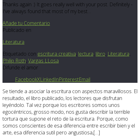
Thanks again :) It goes really well with your post. Definitely -
I've always found that most of my best…
Añade tu Comentario
Publicado en
Literatura
Etiquetado con
escritura creativa
,
lectura
,
libro
,
Literatura
,
Philip Roth
,
Vargas LLosa
Difunde el amor
Facebook
X
LinkedIn
Pinterest
Email
Se tiende a asociar la escritura con aspectos maravillosos. El
resultado, el libro publicado, los lectores que disfrutan
leyéndolo. Tal vez porque los escritores somos unos
egocéntricos, grosso modo, nos gusta describir la terrible
tortura que supone el reto de la escritura. Porque, como
somos conscientes de esa diferencia entre escribir bien y el
arte, esa diferencia sutil pero angustiosa,[…]