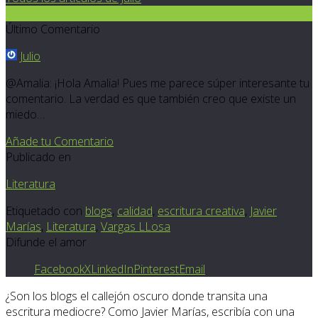
13
Último Comentario
Julio
@Amalia: ¡Hola Amalia! Pues me parece súper interesante tu
comentario. La verdad es que también creo que existe un
miedo…
Añade tu Comentario
Publicado en
Literatura
Etiquetado con
blogs
,
calidad
,
escritura creativa
,
Javier
Marías
,
Literatura
,
Vargas LLosa
Difunde el amor
Facebook
X
LinkedIn
Pinterest
Email
¿Son los blogs el callejón oscuro donde transita una
escritura mediocre? Como Javier Marías, escribía con una