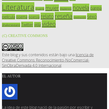
Literatura
novela
mujer
pareja
mujeres
muerte
reseña
relato
sexo
película
poesía
poema
revolución
video
Twitter
vida
shakespeare
(C) CREATIVE COMMONS
Este blog y sus contenidos están bajo una
licencia de
Creative Commons Reconocimiento-NoComercial-
SinObraDerivada 4.0 Internacional
.
EL AUTOR
La idea de este blog nació de la pasión por escribir y