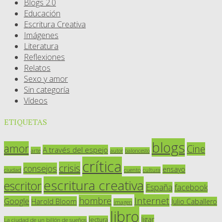
Blogs 2.0
Educación
Escritura Creativa
Imágenes
Literatura
Reflexiones
Relatos
Sexo y amor
Sin categoría
Vídeos
ETIQUETAS
blogs
amor
Cine
A través del espejo
arte
autor
baloncesto
crítica
crisis
consejos
ensayo
ciudad
cuento
cultura
escritura creativa
escritor
España
facebook
Internet
hombre
Google
Harold Bloom
Julio Caballero
imagen
libro
ligar
lectura
La ciudad de un billón de sueños