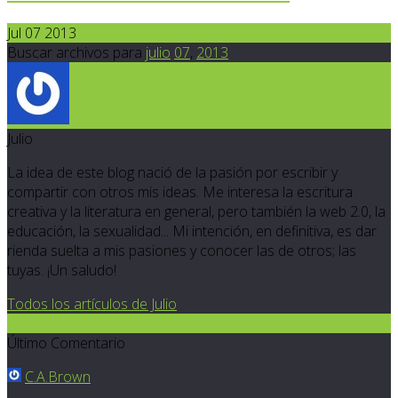
Jul 07 2013
Buscar archivos para
julio
07
,
2013
Julio
La idea de este blog nació de la pasión por escribir y
compartir con otros mis ideas. Me interesa la escritura
creativa y la literatura en general, pero también la web 2.0, la
educación, la sexualidad... Mi intención, en definitiva, es dar
rienda suelta a mis pasiones y conocer las de otros; las
tuyas. ¡Un saludo!
Todos los artículos de Julio
7
Último Comentario
C.A.Brown