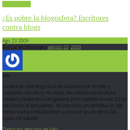
Sigue leyendo
¿Es pobre la blogosfera? Escritores
contra blogs
Ago 23 2009
Buscar archivos para
agosto
23
,
2009
Julio
La idea de este blog nació de la pasión por escribir y
compartir con otros mis ideas. Me interesa la escritura
creativa y la literatura en general, pero también la web 2.0, la
educación, la sexualidad... Mi intención, en definitiva, es dar
rienda suelta a mis pasiones y conocer las de otros; las
tuyas. ¡Un saludo!
Todos los artículos de Julio