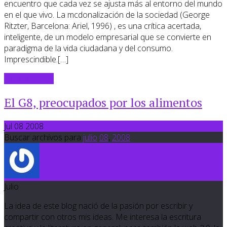
encuentro que cada vez se ajusta más al entorno del mundo
en el que vivo. La mcdonalización de la sociedad (George
Ritzter, Barcelona: Ariel, 1996) , es una crítica acertada,
inteligente, de un modelo empresarial que se convierte en
paradigma de la vida ciudadana y del consumo.
Imprescindible.[…]
Sigue leyendo
El G8, preocupados por los alimentos
Jul 08 2008
Buscar archivos para
julio
08
,
2008
Julio
La idea de este blog nació de la pasión por escribir y
compartir con otros mis ideas. Me interesa la escritura