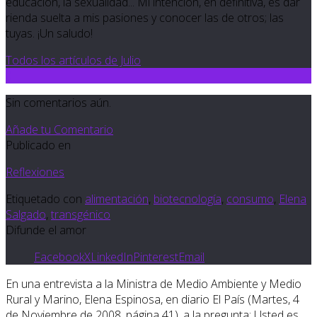
educación, la sexualidad... Mi intención, en definitiva, es dar
rienda suelta a mis pasiones y conocer las de otros; las
tuyas. ¡Un saludo!
Todos los artículos de Julio
0
Sin comentarios aún.
Añade tu Comentario
Publicado en
Reflexiones
Etiquetado con
alimentación
,
biotecnología
,
consumo
,
Elena
Salgado
,
transgénico
Difunde el amor
Facebook
X
LinkedIn
Pinterest
Email
En una entrevista a la Ministra de Medio Ambiente y Medio
Rural y Marino, Elena Espinosa, en diario El País (Martes, 4
de Noviembre de 2008, página 41), a la pregunta: Usted es