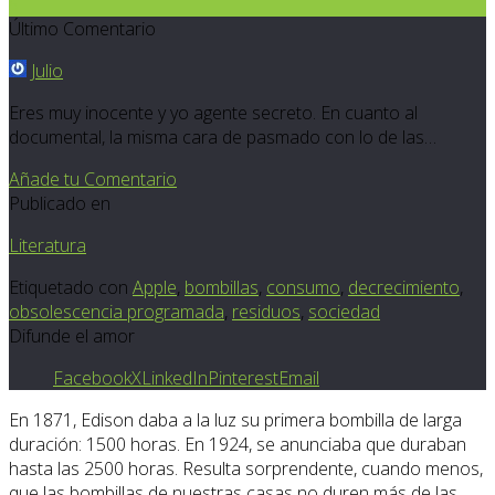
5
Último Comentario
Julio
Eres muy inocente y yo agente secreto. En cuanto al
documental, la misma cara de pasmado con lo de las…
Añade tu Comentario
Publicado en
Literatura
Etiquetado con
Apple
,
bombillas
,
consumo
,
decrecimiento
,
obsolescencia programada
,
residuos
,
sociedad
Difunde el amor
Facebook
X
LinkedIn
Pinterest
Email
En 1871, Edison daba a la luz su primera bombilla de larga
duración: 1500 horas. En 1924, se anunciaba que duraban
hasta las 2500 horas. Resulta sorprendente, cuando menos,
que las bombillas de nuestras casas no duren más de las