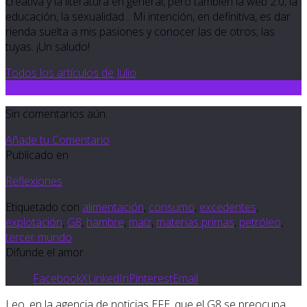
creativa y la literatura en general, pero también la web 2.0, la
educación, la sexualidad... Mi intención, en definitiva, es dar
rienda suelta a mis pasiones y conocer las de otros; las
tuyas. ¡Un saludo!
Todos los artículos de Julio
0
Sin comentarios aún.
Añade tu Comentario
Publicado en
Reflexiones
Etiquetado con
alimentación
,
consumo
,
excedentes
,
explotación
,
G8
,
hambre
,
maíz
,
materias primas
,
petróleo
,
tercer mundo
Difunde el amor
Facebook
X
LinkedIn
Pinterest
Email
Leo, en la agencia de noticias EFE, que el G8 se preocupa