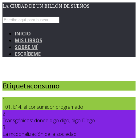
LA CIUDAD DE UN BILLÓN DE SUEÑOS
INICIO
MIS LIBROS
SOBRE MÍ
ESCRÍBEME
Etiquetaconsumo
1
T01, E14: el consumidor programado
2
Transgénicos: donde digo digo, digo Diego
3
La mcdonalización de la sociedad