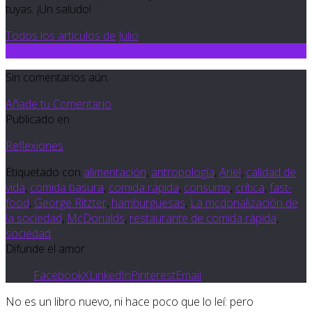
tuyas. ¡Un saludo!
Todos los artículos de Julio
0
Sin comentarios aún.
Añade tu Comentario
Publicado en
Reflexiones
Etiquetado con
alimentación
,
antropología
,
Ariel
,
calidad de
vida
,
comida basura
,
comida rápida
,
consumo
,
crítica
,
fast-
food
,
George Ritzter
,
hamburguesas
,
La mcdonalización de
la sociedad
,
McDonalds
,
restaurante de comida rápida
,
sociedad
Difunde el amor
Facebook
X
LinkedIn
Pinterest
Email
No es un libro nuevo, ni hace poco que lo leí: pero