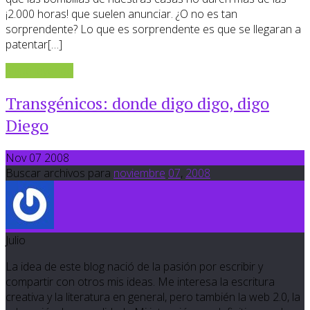
¡2.000 horas! que suelen anunciar. ¿O no es tan
sorprendente? Lo que es sorprendente es que se llegaran a
patentar[…]
Sigue leyendo
Transgénicos: donde digo digo, digo
Diego
Nov 07 2008
Buscar archivos para
noviembre
07
,
2008
Julio
La idea de este blog nació de la pasión por escribir y
compartir con otros mis ideas. Me interesa la escritura
creativa y la literatura en general, pero también la web 2.0, la