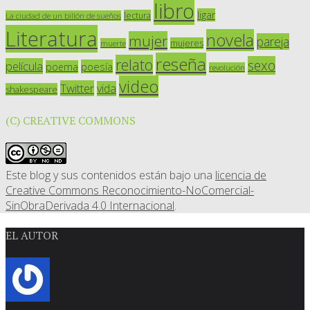
libro
ligar
lectura
La ciudad de un billón de sueños
Literatura
novela
mujer
pareja
mujeres
muerte
reseña
relato
sexo
película
poesía
poema
revolución
video
Twitter
vida
shakespeare
(C) CREATIVE COMMONS
Este blog y sus contenidos están bajo una
licencia de
Creative Commons Reconocimiento-NoComercial-
SinObraDerivada 4.0 Internacional
.
EL AUTOR