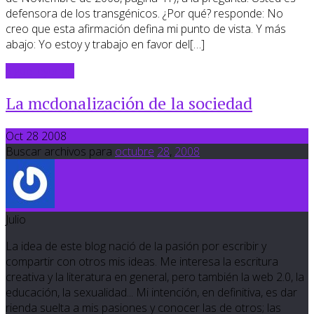
defensora de los transgénicos. ¿Por qué? responde: No
creo que esta afirmación defina mi punto de vista. Y más
abajo: Yo estoy y trabajo en favor del[…]
Sigue leyendo
La mcdonalización de la sociedad
Oct 28 2008
Buscar archivos para
octubre
28
,
2008
Julio
La idea de este blog nació de la pasión por escribir y
compartir con otros mis ideas. Me interesa la escritura
creativa y la literatura en general, pero también la web 2.0, la
educación, la sexualidad... Mi intención, en definitiva, es dar
rienda suelta a mis pasiones y conocer las de otros; las