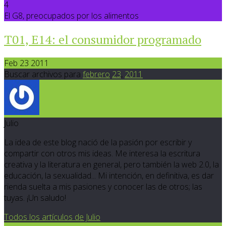
4
El G8, preocupados por los alimentos
T01, E14: el consumidor programado
Feb 23 2011
Buscar archivos para
febrero
23
,
2011
Julio
La idea de este blog nació de la pasión por escribir y
compartir con otros mis ideas. Me interesa la escritura
creativa y la literatura en general, pero también la web 2.0, la
educación, la sexualidad... Mi intención, en definitiva, es dar
rienda suelta a mis pasiones y conocer las de otros; las
tuyas. ¡Un saludo!
Todos los artículos de Julio