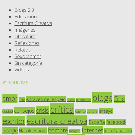
Blogs 2.0
Educación
Escritura Creativa
Imágenes
Literatura
Reflexiones
Relatos
Sexo y amor
Sin categoría
Vídeos
ETIQUETAS
blogs
amor
Cine
A través del espejo
arte
autor
baloncesto
crítica
crisis
consejos
ensayo
ciudad
cuento
cultura
escritura creativa
escritor
España
facebook
Internet
hombre
Google
Harold Bloom
Julio Caballero
imagen