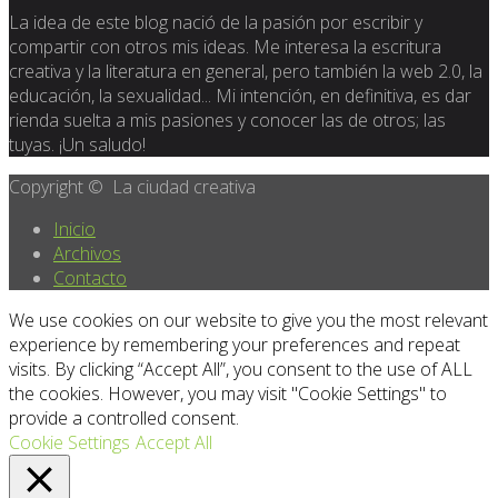
La idea de este blog nació de la pasión por escribir y
compartir con otros mis ideas. Me interesa la escritura
creativa y la literatura en general, pero también la web 2.0, la
educación, la sexualidad... Mi intención, en definitiva, es dar
rienda suelta a mis pasiones y conocer las de otros; las
tuyas. ¡Un saludo!
Copyright © La ciudad creativa
Inicio
Archivos
Contacto
We use cookies on our website to give you the most relevant
experience by remembering your preferences and repeat
visits. By clicking “Accept All”, you consent to the use of ALL
the cookies. However, you may visit "Cookie Settings" to
provide a controlled consent.
Cookie Settings
Accept All